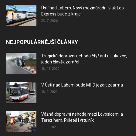
Ústí nad Labem: Nový mezinárodní vlak Leo
Express bude z kraje...
23. 7. 2026
NEJPOPULÁRNĚJŠÍ ČLÁNKY
Tragická dopravní nehoda čtyř aut u Lukavce,
jeden člověk zemřel
18. 11. 2020
V Ústí nad Labem bude MHD jezdit zdarma
18. 9. 2020
Vážná dopravní nehoda mezi Lovosicemi a
Terezínem. Přiletěl i vrtulník
5. 11. 2020