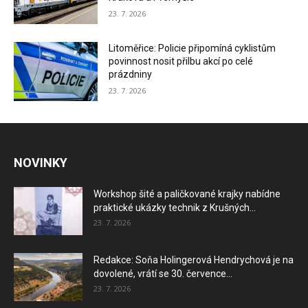
23. 7. 2026
Litoměřice: Policie připomíná cyklistům
povinnost nosit přilbu akcí po celé
prázdniny
23. 7. 2026
NOVINKY
Workshop šité a paličkované krajky nabídne
praktické ukázky technik z Krušných...
23. 7. 2026
Redakce: Soňa Holingerová Hendrychová je na
dovolené, vrátí se 30. července...
23. 7. 2026