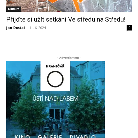
Kultura
Přijďte si užít setkání Ve středu na Středu!
Jan Dostal
-
11. 6. 2024
0
- Advertisment -