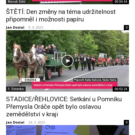
Mondi Štětí
00:04:44
ŠTĚTÍ: Den změny na téma udržitelnost
připomněl i možnosti papíru
Jan Dostal
-
9. 6. 2025
0
1. Ústecko
00:02:24
STADICE/ŘEHLOVICE: Setkání u Pomníku
Přemysla Oráče opět bylo oslavou
zemědělství v kraji
Jan Dostal
-
24. 5. 2025
0