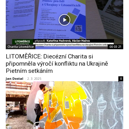
Charita Litoměřice
00:03:21
LITOMĚŘICE: Diecézní Charita si
připomněla výročí konfliktu na Ukrajině
Pietním setkáním
Jan Dostal
-
2. 3. 2025
0