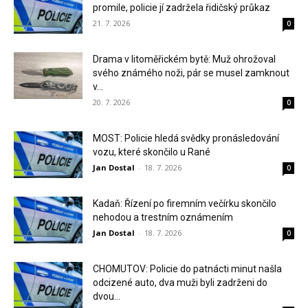
promile, policie jí zadržela řidičský průkaz
21. 7. 2026
0
Drama v litoměřickém bytě: Muž ohrožoval
svého známého noži, pár se musel zamknout
v...
20. 7. 2026
0
MOST: Policie hledá svědky pronásledování
vozu, které skončilo u Rané
Jan Dostal
-
18. 7. 2026
0
Kadaň: Řízení po firemním večírku skončilo
nehodou a trestním oznámením
Jan Dostal
-
18. 7. 2026
0
CHOMUTOV: Policie do patnácti minut našla
odcizené auto, dva muži byli zadrženi do
dvou...