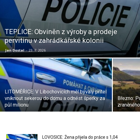
TEPLICE: Obviněn z výroby a prodeje
pervitinu v zahrádkářské kolonii
Jan Dostal
-
23. 7. 2026
LITOMĚŘICE: V Libochovicích měl bývalý přítel
vniknout sekerou do domu a odnést šperky za
Březno: Po
půl milionu
zraněného 
LOVOSICE: Žena přijela do práce s 1,04