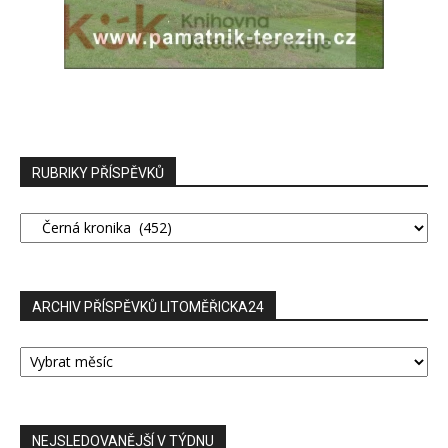
RUBRIKY PŘÍSPĚVKŮ
RUBRIKY
PŘÍSPĚVKŮ
ARCHIV PŘÍSPĚVKŮ LITOMĚŘICKA24
ARCHIV
PŘÍSPĚVKŮ
LITOMĚŘICKA24
NEJSLEDOVANĚJŠÍ V TÝDNU