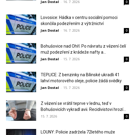
Jan Dostal
-
16. 7. 2026
0
Lovosice: Hádka v centru sociální pomoci
skončila podezřením z výtržnictví
Jan Dostal
-
16. 7. 2026
0
Bohušovice nad Ohří: Po návratu z vězení čelí
muž podezření z krádeže nafty a...
Jan Dostal
-
15. 7. 2026
0
TEPLICE: Z benzinky na Bílinské ukradli 41
lahví motorového oleje, policie žádá svědky
Jan Dostal
-
15. 7. 2026
0
Z vězení se vrátil teprve v lednu, teď v
Bohušovicích vykradl avii. Recidivistovi hrozí...
15. 7. 2026
0
LOUNY: Policie zadržela 72letého muže