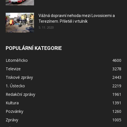
Vážná dopravní nehoda mezi Lovosicemi a
Terezínem. Přiletěl i vrtulník
5. 11. 2020
POPULÁRNÍ KATEGORIE
Litoměřicko
4600
Televize
3278
Tiskové zprávy
2443
1. Ústecko
2219
Redakční zprávy
1961
Kultura
1391
Pozvánky
1260
Zprávy
1005