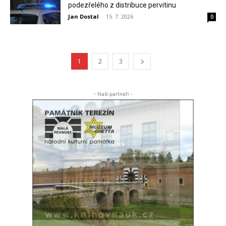
podezřelého z distribuce pervitinu
Jan Dostal
-
15. 7. 2026
0
1
2
3
- Naši partneři -