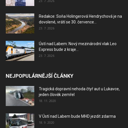
23. 7. 2026
Redakce: Soňa Holingerová Hendrychová je na
dovolené, vrátí se 30. července...
23. 7. 2026
Ústí nad Labem: Nový mezinárodní vlak Leo
Express bude z kraje...
23. 7. 2026
NEJPOPULÁRNĚJŠÍ ČLÁNKY
Tragická dopravní nehoda čtyř aut u Lukavce,
jeden člověk zemřel
18. 11. 2020
V Ústí nad Labem bude MHD jezdit zdarma
18. 9. 2020