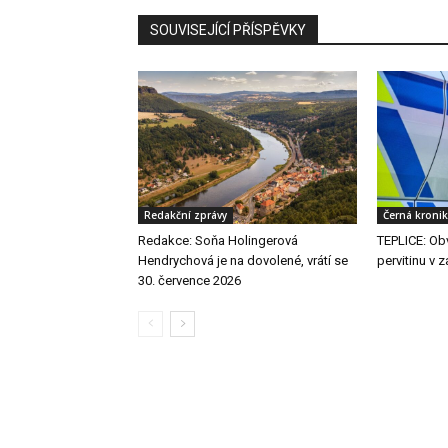
SOUVISEJÍCÍ PŘÍSPĚVKY
Redakční zprávy
Černá kroni
Redakce: Soňa Holingerová
TEPLICE: Obv
Hendrychová je na dovolené, vrátí se
pervitinu v 
30. července 2026