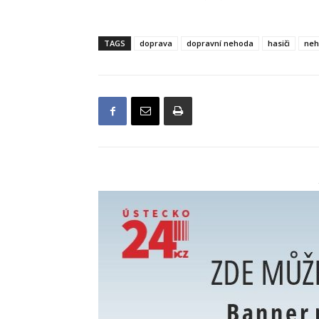
TAGS
doprava
dopravní nehoda
hasiči
neh