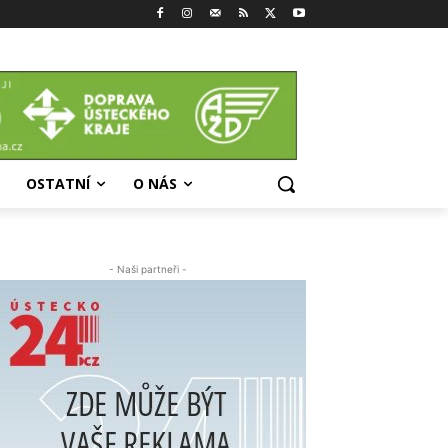
OSTATNÍ
O NÁS
- Naši partneři -