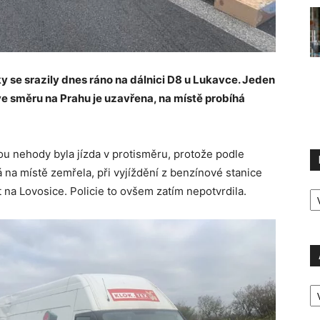
y se srazily dnes ráno na dálnici D8 u Lukavce. Jeden
ve směru na Prahu je uzavřena, na místě probíhá
inou nehody byla jízda v protisměru, protože podle
á na místě zemřela, při vyjíždění z benzínové stanice
R
 na Lovosice. Policie to ovšem zatím nepotvrdila.
P
A
P
Ú