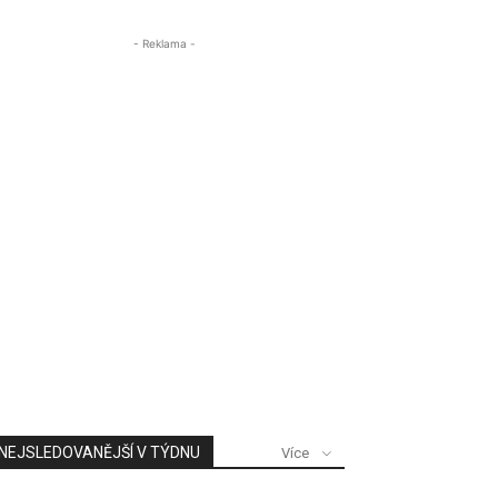
- Reklama -
NEJSLEDOVANĚJŠÍ V TÝDNU
Více