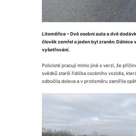
Litoměřice – Dvě osobní auta a dvě dodávk
člověk zemřel a jeden byl zraněn. Dálnice 
vyšetřování.
Policisté pracují mimo jiné s verzí, že příč
svědků starší řidička osobního vozidla, kter
odbočila doleva a v protisměru zamířila opět