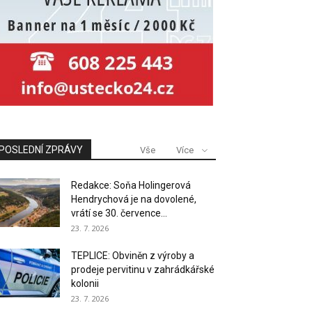
POSLEDNÍ ZPRÁVY
Vše
Více
Redakce: Soňa Holingerová
Hendrychová je na dovolené,
vrátí se 30. července...
23. 7. 2026
TEPLICE: Obviněn z výroby a
prodeje pervitinu v zahrádkářské
kolonii
23. 7. 2026