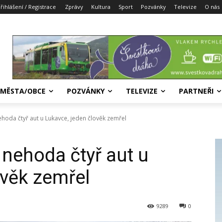
řihlášení / Registrace
Zprávy
Kultura
Sport
Pozvánky
Televize
O nás
MĚSTA/OBCE
POZVÁNKY
TELEVIZE
PARTNEŘI
hoda čtyř aut u Lukavce, jeden člověk zemřel
 nehoda čtyř aut u
ověk zemřel
9289
0