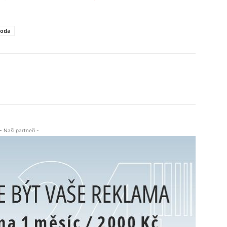
oda
- Naši partneři -