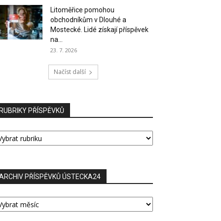
Litoměřice pomohou
obchodníkům v Dlouhé a
Mostecké. Lidé získají příspěvek
na...
23. 7. 2026
Načíst další
RUBRIKY PŘÍSPĚVKŮ
UBRIKY
ŘÍSPĚVKŮ
ARCHIV PŘÍSPĚVKŮ ÚSTECKA24
RCHIV
ŘÍSPĚVKŮ
STECKA24