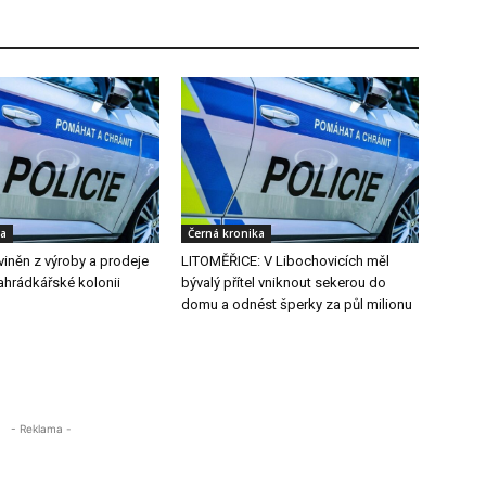
ka
Černá kronika
iněn z výroby a prodeje
LITOMĚŘICE: V Libochovicích měl
zahrádkářské kolonii
bývalý přítel vniknout sekerou do
domu a odnést šperky za půl milionu
- Reklama -