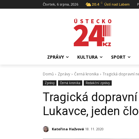
C
Čtvrtek, 6 srpna, 2026
P
20.4
Ústí nad Labem
ZPRÁVY
KULTURA
SPORT
Domů
Zprávy
Černá kronika
Tragická dopravní ne
Zprávy
Černá kronika
Redakční zprávy
Tragická dopravní
Lukavce, jeden čl
Kateřina Hažvová
18. 11. 2020