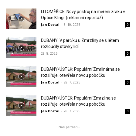
LITOMĚŘICE: Nový přístroj na měření zraku v
Optice Klingr (reklamní reportáž)
Jan Dostal
-
3. 10. 2025
0
DUBANY: V parčíku u Zmrzliny se s létem
rozloučily stovky lidí
29. 8. 2025
0
DUBANY/ÚŠTĚK: Populární Zmrlinárna se
rozšiřuje, otevřela novou pobočku
Jan Dostal
-
28. 7. 2025
0
DUBANY/ÚŠTĚK: Populární Zmrzlina se
rozšiřuje, otevřela novou pobočku
Jan Dostal
-
28. 7. 2025
0
- Naši partneři -