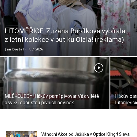
LITOMĚŘICE: Zuzana Bubílková vybírala
z letní kolekce v butiku Olala! (reklama)
Jan Dostal
-
7. 7. 2026
MLÉKOJEDY: Hákův parní pivovar Vás v létě
Hákův parn
osvěží spoustou pivních novinek
Litoměřicí
Vánoční Akce od Ježíška v Optice Klingr! Sleva