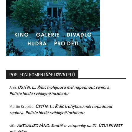
POSLEDNÍ KOMENTÁŘE UŽIVATELŮ
ÚSTÍ N. L.: Řidič trolejbusu měl napadnout seniora.
Ann
:
Policie hledá svědkyně incidentu
ÚSTÍ N. L.: Řidič trolejbusu měl napadnout
Martin Krupica
:
seniora. Policie hledá svědkyně incidentu
AKTUALIZOVÁNO: Soutěž o vstupenky na 21. ÚTULEK FEST
viťa
:
má vítěze