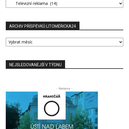
PŘÍSPĚVKŮ
ARCHIV PŘÍSPĚVKŮ LITOMĚŘICKA24
ARCHIV
PŘÍSPĚVKŮ
LITOMĚŘICKA24
NEJSLEDOVANĚJŠÍ V TÝDNU
- Reklama -