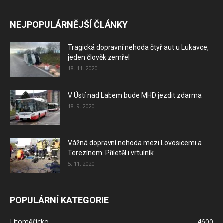
NEJPOPULÁRNĚJŠÍ ČLÁNKY
Tragická dopravní nehoda čtyř aut u Lukavce,
jeden člověk zemřel
18. 11. 2020
V Ústí nad Labem bude MHD jezdit zdarma
18. 9. 2020
Vážná dopravní nehoda mezi Lovosicemi a
Terezínem. Přiletěl i vrtulník
5. 11. 2020
POPULÁRNÍ KATEGORIE
Litoměřicko
4600