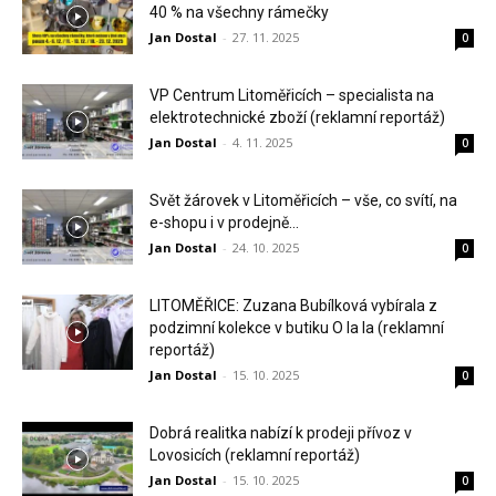
40 % na všechny rámečky
Jan Dostal
-
27. 11. 2025
0
VP Centrum Litoměřicích – specialista na
elektrotechnické zboží (reklamní reportáž)
Jan Dostal
-
4. 11. 2025
0
Svět žárovek v Litoměřicích – vše, co svítí, na
e-shopu i v prodejně...
Jan Dostal
-
24. 10. 2025
0
LITOMĚŘICE: Zuzana Bubílková vybírala z
podzimní kolekce v butiku O la la (reklamní
reportáž)
Jan Dostal
-
15. 10. 2025
0
Dobrá realitka nabízí k prodeji přívoz v
Lovosicích (reklamní reportáž)
Jan Dostal
-
15. 10. 2025
0