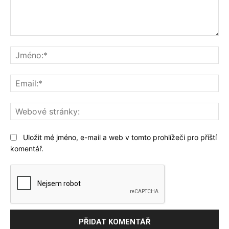
Komentář:
Jm
Ema
We
str
Uložit mé jméno, e-mail a web v tomto prohlížeči pro příští
komentář.