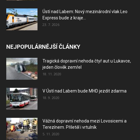
Ústí nad Labem: Nový mezinárodní vlak Leo
Express bude z kraje...
23. 7. 2026
NEJPOPULÁRNĚJŠÍ ČLÁNKY
Tragická dopravní nehoda čtyř aut u Lukavce,
jeden člověk zemřel
18. 11. 2020
V Ústí nad Labem bude MHD jezdit zdarma
18. 9. 2020
Vážná dopravní nehoda mezi Lovosicemi a
Terezínem. Přiletěl i vrtulník
5. 11. 2020