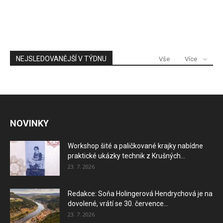
NEJSLEDOVANĚJŠÍ V TÝDNU
Vše
Více
NOVINKY
Workshop šité a paličkované krajky nabídne
praktické ukázky technik z Krušných...
23. 7. 2026
Redakce: Soňa Holingerová Hendrychová je na
dovolené, vrátí se 30. července...
23. 7. 2026