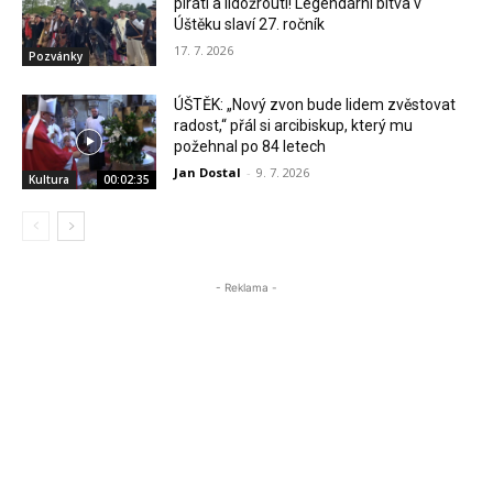
piráti a lidožrouti! Legendární bitva v
Úštěku slaví 27. ročník
17. 7. 2026
Pozvánky
ÚŠTĚK: „Nový zvon bude lidem zvěstovat
radost,“ přál si arcibiskup, který mu
požehnal po 84 letech
Jan Dostal
-
9. 7. 2026
Kultura
00:02:35
- Reklama -