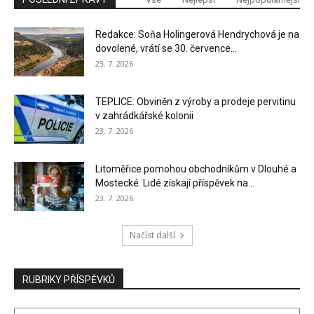
Redakce: Soňa Holingerová Hendrychová je na
dovolené, vrátí se 30. července...
23. 7. 2026
TEPLICE: Obviněn z výroby a prodeje pervitinu
v zahrádkářské kolonii
23. 7. 2026
Litoměřice pomohou obchodníkům v Dlouhé a
Mostecké. Lidé získají příspěvek na...
23. 7. 2026
Načíst další
RUBRIKY PŘÍSPĚVKŮ
RUBRIKY