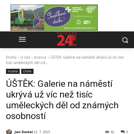
Domů
O nás
Inzerce
ÚŠTĚK: Galerie na náměstí ukrývá už víc než
tisíc uměleckých děl od...
Inzerce
Úštěk
ÚŠTĚK: Galerie na náměstí
ukrývá už víc než tisíc
uměleckých děl od známých
osobností
Jan Dostal
22. 7. 2025
62
0