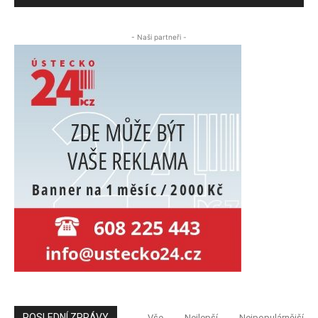
- Naši partneři -
POSLEDNÍ ZPRÁVY
Vše
Nejlepší
Nejpopulárnější