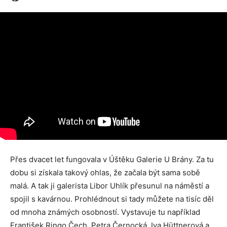
Přes dvacet let fungovala v Úštěku Galerie U Brány. Za tu
dobu si získala takový ohlas, že začala být sama sobě
malá. A tak ji galerista Libor Uhlík přesunul na náměstí a
spojil s kavárnou. Prohlédnout si tady můžete na tisíc děl
od mnoha známých osobností. Vystavuje tu například
František Ringo Čech, Petra Černocká, Iva Hüttnerová a