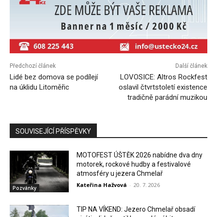
Předchozí článek
Další článek
Lidé bez domova se podílejí
LOVOSICE: Altros Rockfest
na úklidu Litoměřic
oslavil čtvrtstoletí existence
tradičně parádní muzikou
SOUVISEJÍCÍ PŘÍSPĚVKY
MOTOFEST ÚŠTĚK 2026 nabídne dva dny
motorek, rockové hudby a festivalové
atmosféry u jezera Chmelař
Kateřina Hažvová
-
20. 7. 2026
Pozvánky
TIP NA VÍKEND: Jezero Chmelař obsadí