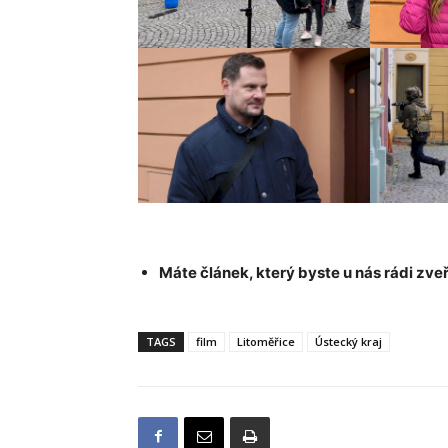
Máte článek, který byste u nás rádi zveř
TAGS
film
Litoměřice
Ústecký kraj