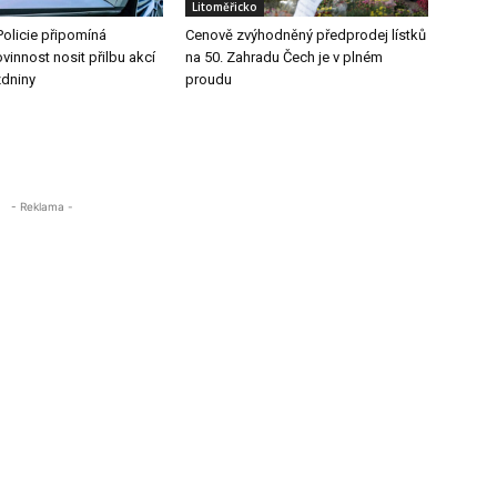
Litoměřicko
Policie připomíná
Cenově zvýhodněný předprodej lístků
vinnost nosit přilbu akcí
na 50. Zahradu Čech je v plném
zdniny
proudu
- Reklama -