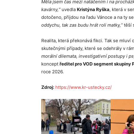
Měla jsem čas mezi natáčením i na procházku
kavárny,“
uvedla
Kristýna Ryška
, která v se
dotočeno, přijdou na řadu Vánoce a na ty se
oddychu, tak zas budu hrát roli matky,“
těší 
Realita, která překonává fikci. Tak se mluví
skutečnými případy, které se odehrály v r
morální dilemata, investigativní postupy i 
koncept
ředitel pro VOD segment skupiny
roce 2026.
Zdroj:
https://www.kr-ustecky.cz/