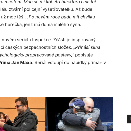
 městem. Moc se mi líbí. Architektura i místní
riálu ztvární policejní vyšetřovatelku. Až bude
 už moc těší.
„Po novém roce budu mít chvilku
se herečka, jenž má doma malého syna.
 o novém seriálu Inspekce. Zčásti je inspirovaný
ámci českých bezpečnostních složek.
„Přináší silná
psychologicky propracované postavy,“
popisuje
 Prima Jan Maxa
. Seriál vstoupí do nabídky prima+ v