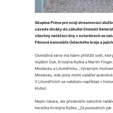
Skupina Prima pro svoji streamovací službu
zavede diváky do zákulisí činnosti Generá
všechny natáčecí dny v exteriérech se natá
Filmové kanceláře Ústeckého kraje a jejíc
Osmidílná série má lidem přiblížit svět, který
Vojtěch Dyk, Kristýna Ryška a Martin Finger
Mostecku a Litoměřicku.
„Výrazným motivem 
Mostecku, kde jsme mohli natáčet autentick
V Litoměřicích se natáčelo například v hist
klubu).
Nejen lokace, ale především samotné natáčen
herečka Kristýna Ryška.
„Za posledních pár l