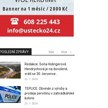
POSLEDNÍ ZPRÁVY
Vše
Více
Redakce: Soňa Holingerová
Hendrychová je na dovolené,
vrátí se 30. července...
23. 7. 2026
TEPLICE: Obviněn z výroby a
prodeje pervitinu v zahrádkářské
kolonii
23. 7. 2026