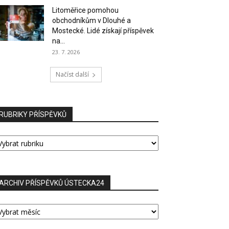
Litoměřice pomohou
obchodníkům v Dlouhé a
Mostecké. Lidé získají příspěvek
na...
23. 7. 2026
Načíst další
RUBRIKY PŘÍSPĚVKŮ
UBRIKY
ŘÍSPĚVKŮ
ARCHIV PŘÍSPĚVKŮ ÚSTECKA24
RCHIV
ŘÍSPĚVKŮ
STECKA24