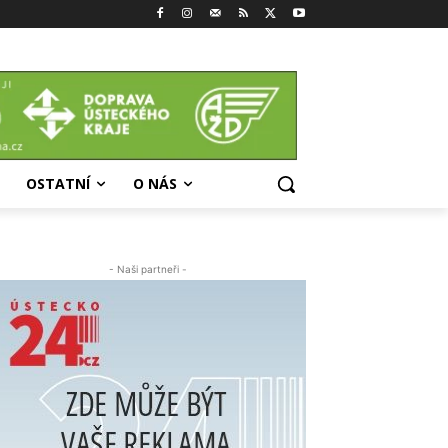
OSTATNÍ
O NÁS
- Naši partneři -