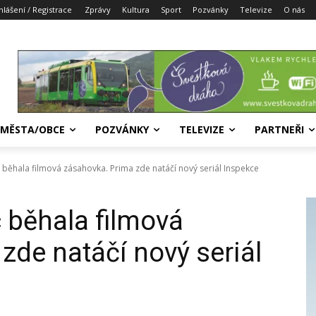
hlášení / Registrace
Zprávy
Kultura
Sport
Pozvánky
Televize
O nás
MĚSTA/OBCE
POZVÁNKY
TELEVIZE
PARTNEŘI
c běhala filmová zásahovka. Prima zde natáčí nový seriál Inspekce
c běhala filmová
zde natáčí nový seriál