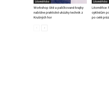
Litoměřicko
Litoměřicko
Workshop šité a paličkované krajky
Litoměřice: 
nabídne praktické ukázky technik z
cyklistům po
Krušných hor
po celé prá