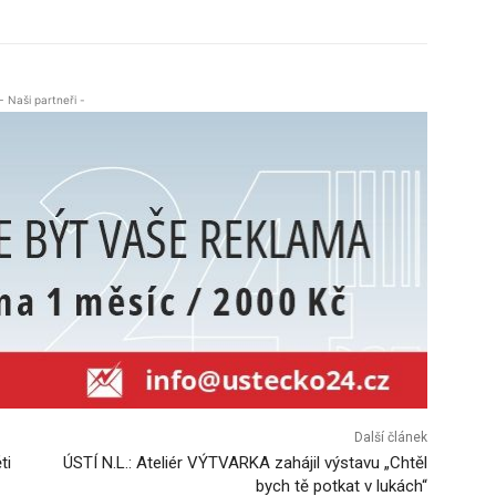
- Naši partneři -
Další článek
ti
ÚSTÍ N.L.: Ateliér VÝTVARKA zahájil výstavu „Chtěl
bych tě potkat v lukách“