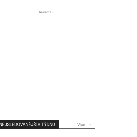
- Reklama -
NEJSLEDOVANĚJŠÍ V TÝDNU
Více