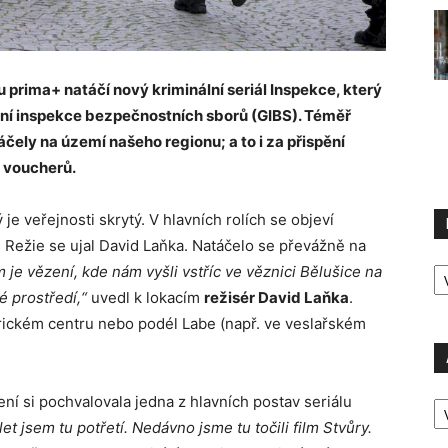
 prima+ natáčí nový kriminální seriál Inspekce, který
lní inspekce bezpečnostních sborů (GIBS). Téměř
čely na území našeho regionu; a to i za přispění
h voucherů.
 je veřejnosti skrytý. V hlavních rolích se objeví
. Režie se ujal David Laňka. Natáčelo se převážně na
R
je vězení, kde nám vyšli vstříc ve věznici Bělušice na
P
é prostředí,“
uvedl k lokacím
režisér David Laňka
.
orickém centru nebo podél Labe (např. ve veslařském
A
í si pochvalovala jedna z hlavních postav seriálu
P
et jsem tu potřetí. Nedávno jsme tu točili film Stvůry.
Ú