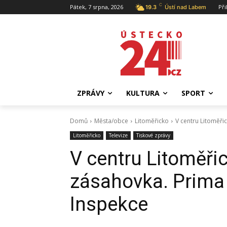
C
Pátek, 7 srpna, 2026
Při
19.3
Ústí nad Labem
ZPRÁVY
KULTURA
SPORT
Domů
Města/obce
Litoměřicko
V centru Litoměři
Litoměřicko
Televize
Tiskové zprávy
V centru Litoměři
zásahovka. Prima 
Inspekce