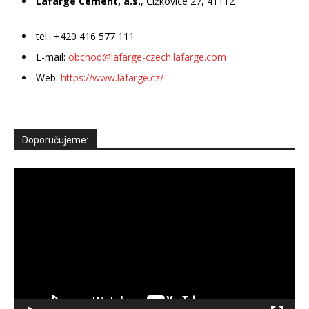
Lafarge Cement, a.s.
, Čížkovice 27, 41112
tel.: +420 416 577 111
E-mail:
obchod@lafarge-czech.lafarge.com
Web:
https://www.lafarge.cz/
Doporučujeme:
Video
přehrávač