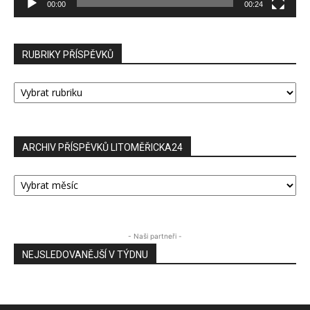
00:00
00:24
RUBRIKY PŘÍSPĚVKŮ
RUBRIKY
PŘÍSPĚVKŮ
ARCHIV PŘÍSPĚVKŮ LITOMĚŘICKA24
ARCHIV
PŘÍSPĚVKŮ
LITOMĚŘICKA24
- Naši partneři -
NEJSLEDOVANĚJŠÍ V TÝDNU