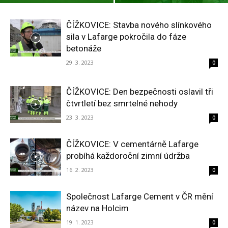
ČÍŽKOVICE: Stavba nového slínkového
sila v Lafarge pokročila do fáze
betonáže
29. 3. 2023
0
ČÍŽKOVICE: Den bezpečnosti oslavil tři
čtvrtletí bez smrtelné nehody
23. 3. 2023
0
ČÍŽKOVICE: V cementárně Lafarge
probíhá každoroční zimní údržba
16. 2. 2023
0
Společnost Lafarge Cement v ČR mění
název na Holcim
19. 1. 2023
0