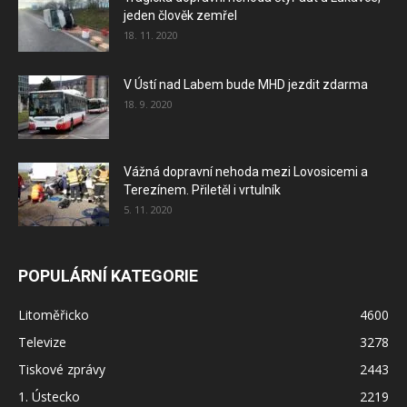
jeden člověk zemřel
18. 11. 2020
V Ústí nad Labem bude MHD jezdit zdarma
18. 9. 2020
Vážná dopravní nehoda mezi Lovosicemi a
Terezínem. Přiletěl i vrtulník
5. 11. 2020
POPULÁRNÍ KATEGORIE
Litoměřicko
4600
Televize
3278
Tiskové zprávy
2443
1. Ústecko
2219