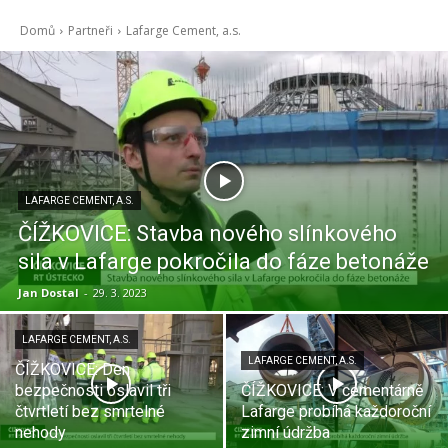
Domů
Partneři
Lafarge Cement, a.s.
LAFARGE CEMENT, A.S.
ČÍŽKOVICE: Stavba nového slínkového
sila v Lafarge pokročila do fáze betonáže
Jan Dostal
-
29. 3. 2023
LAFARGE CEMENT, A.S.
LAFARGE CEMENT, A.S.
ČÍŽKOVICE: Den
bezpečnosti oslavil tři
ČÍŽKOVICE: V cementárně
čtvrtletí bez smrtelné
Lafarge probíhá každoroční
nehody
zimní údržba