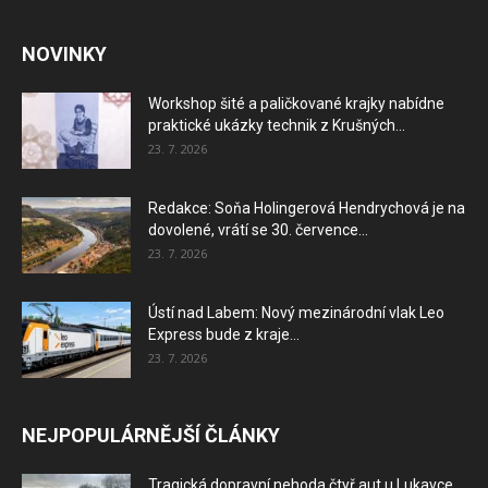
NOVINKY
Workshop šité a paličkované krajky nabídne
praktické ukázky technik z Krušných...
23. 7. 2026
Redakce: Soňa Holingerová Hendrychová je na
dovolené, vrátí se 30. července...
23. 7. 2026
Ústí nad Labem: Nový mezinárodní vlak Leo
Express bude z kraje...
23. 7. 2026
NEJPOPULÁRNĚJŠÍ ČLÁNKY
Tragická dopravní nehoda čtyř aut u Lukavce,