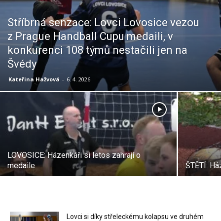
Stříbrná senzace: Lovci Lovosice vezou
z Prague Handball Cupu medaili, v
konkurenci 108 týmů nestačili jen na
Švédy
Kateřina Hažvová
-
6. 4. 2026
LOVOSICE: Házenkáři si letos zahrají o
medaile
ŠTĚTÍ: Ház
Lovci si díky střeleckému kolapsu ve druhém