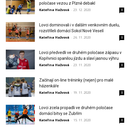
poločase vezou z Plzně debakl
Kateřina Hažvová
-
23. 12. 2020
0
Lovci dominovali i v dalším venkovním duelu,
rozstříleli domácí Sokol Nové Veselí
Kateřina Hažvová
-
26. 11. 2020
0
Lovci předvedli ve druhém poločase zápasu v
Kopřivnici spanilou jízdu a slaví jasnou výhru
Kateřina Hažvová
-
23. 11. 2020
0
Začínají on-line tréninky (nejen) pro malé
házenkáře
Kateřina Hažvová
-
19. 11. 2020
0
Lovci zcela propadli ve druhém poločase
domácí bitvy se Zubřím
Kateřina Hažvová
-
15. 11. 2020
0