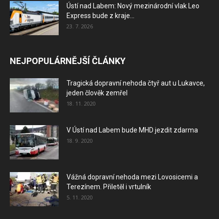
Ústí nad Labem: Nový mezinárodní vlak Leo
Express bude z kraje...
23. 7. 2026
NEJPOPULÁRNĚJŠÍ ČLÁNKY
Tragická dopravní nehoda čtyř aut u Lukavce,
jeden člověk zemřel
18. 11. 2020
V Ústí nad Labem bude MHD jezdit zdarma
18. 9. 2020
Vážná dopravní nehoda mezi Lovosicemi a
Terezínem. Přiletěl i vrtulník
5. 11. 2020