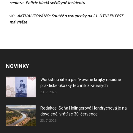
seniora. Policie hledá svědkyně incidentu
AKTUALIZOVÁNO: Soutěž o vstupenky na 21. ÚTULEK FEST
viťa
:
má vítěze
NOVINKY
Workshop šité a paličkované krajky nabídne
praktické ukázky technik z Krušných...
23. 7. 2026
Redakce: Soňa Holingerová Hendrychová je na
dovolené, vrátí se 30. července...
23. 7. 2026