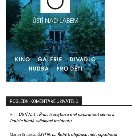
POSLEDNÍ KOMENTÁŘE UŽIVATELŮ
ÚSTÍ N. L.: Řidič trolejbusu měl napadnout seniora.
Ann
:
Policie hledá svědkyně incidentu
ÚSTÍ N. L.: Řidič trolejbusu měl napadnout
Martin Krupica
: