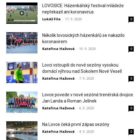
LOVOSICE: Házenkářský festival mládeže
nepřekazil ani koronavirus
Lukáš Fíla
-
17. 9. 2020
0
Několik lovosických házenkářů se nakazilo
koronavirem
Kateřina Hažvová
-
10. 9. 2020
0
Lovci vstoupili do nové sezóny vysokou
domácí výhrou nad Sokolem Nové Veselí
Kateřina Hažvová
-
7. 9. 2020
0
Lovce povede v nové sezóně trenérská dvojice
Jan Landa a Roman Jelínek
Kateřina Hažvová
-
6. 9. 2020
0
Na Lovce čeká první zápas sezóny
Kateřina Hažvová
-
4. 9. 2020
0