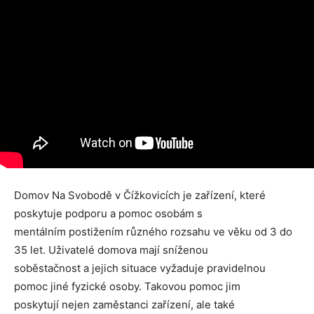
Domov Na Svobodě v Čížkovicích je zařízení, které
poskytuje podporu a pomoc osobám s
mentálním postižením různého rozsahu ve věku od 3 do
35 let. Uživatelé domova mají sníženou
soběstačnost a jejich situace vyžaduje pravidelnou
pomoc jiné fyzické osoby. Takovou pomoc jim
poskytují nejen zaměstanci zařízení, ale také