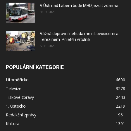
V Ústí nad Labem bude MHD jezdit zdarma
18. 9. 2020
Vážná dopravní nehoda mezi Lovosicemi a
Terezínem. Přiletěl i vrtulník
5. 11. 2020
POPULÁRNÍ KATEGORIE
Litoměřicko
4600
Televize
3278
Tiskové zprávy
2443
1. Ústecko
2219
Redakční zprávy
1961
Kultura
1391