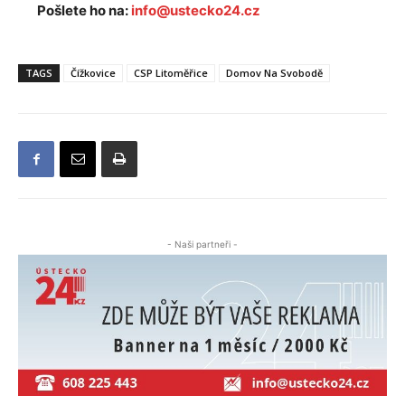
Pošlete ho na:
info@ustecko24.cz
TAGS
Čížkovice
CSP Litoměřice
Domov Na Svobodě
- Naši partneři -