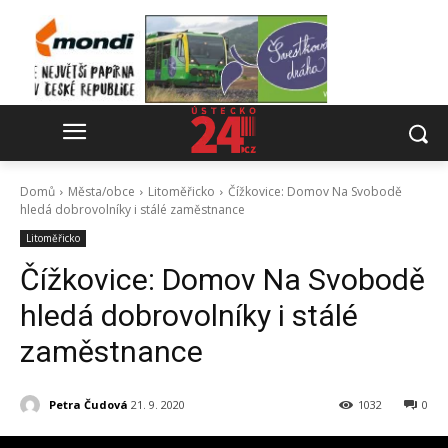
Domů
Města/obce
Litoměřicko
Čížkovice: Domov Na Svobodě
hledá dobrovolníky i stálé zaměstnance
Litoměřicko
Čížkovice: Domov Na Svobodě
hledá dobrovolníky i stálé
zaměstnance
Petra Čudová
21. 9. 2020
1032
0