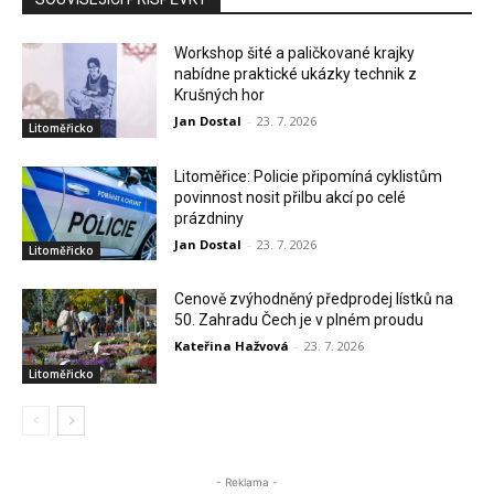
Workshop šité a paličkované krajky
nabídne praktické ukázky technik z
Krušných hor
Jan Dostal
-
23. 7. 2026
Litoměřicko
Litoměřice: Policie připomíná cyklistům
povinnost nosit přilbu akcí po celé
prázdniny
Jan Dostal
-
23. 7. 2026
Litoměřicko
Cenově zvýhodněný předprodej lístků na
50. Zahradu Čech je v plném proudu
Kateřina Hažvová
-
23. 7. 2026
Litoměřicko
- Reklama -