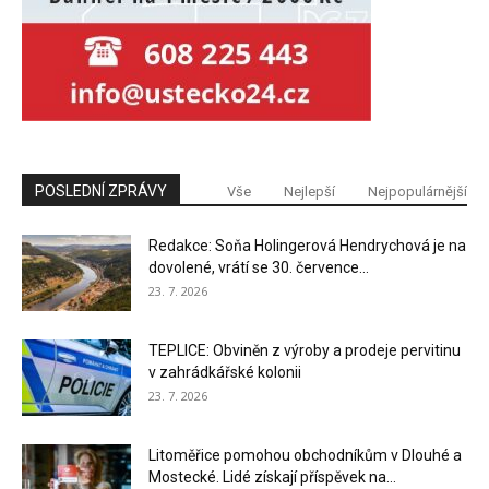
POSLEDNÍ ZPRÁVY
Vše
Nejlepší
Nejpopulárnější
Redakce: Soňa Holingerová Hendrychová je na
dovolené, vrátí se 30. července...
23. 7. 2026
TEPLICE: Obviněn z výroby a prodeje pervitinu
v zahrádkářské kolonii
23. 7. 2026
Litoměřice pomohou obchodníkům v Dlouhé a
Mostecké. Lidé získají příspěvek na...