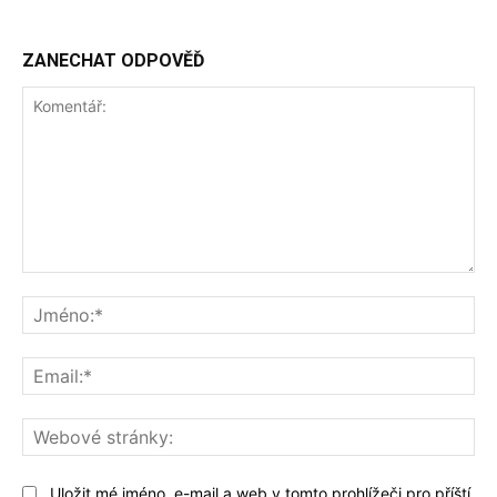
ZANECHAT ODPOVĚĎ
Komentář:
Jm
Ema
We
str
Uložit mé jméno, e-mail a web v tomto prohlížeči pro příští