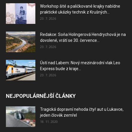
Workshop šité a paličkované krajky nabídne
praktické ukázky technik z Krušných...
23. 7. 2026
Redakce: Soňa Holingerová Hendrychová je na
dovolené, vrátí se 30. července...
23. 7. 2026
Ústí nad Labem: Nový mezinárodní vlak Leo
Express bude z kraje...
23. 7. 2026
NEJPOPULÁRNĚJŠÍ ČLÁNKY
Tragická dopravní nehoda čtyř aut u Lukavce,
jeden člověk zemřel
18. 11. 2020