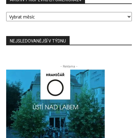
ARCHIV
PŘÍSPĚVKŮ
LITOMĚŘICKA24
NEJSLEDOVANĚJŠÍ V TÝDNU
- Reklama -