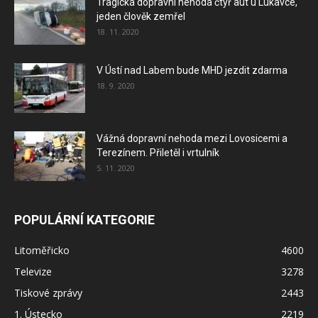
Tragická dopravní nehoda čtyř aut u Lukavce,
jeden člověk zemřel
18. 11. 2020
V Ústí nad Labem bude MHD jezdit zdarma
18. 9. 2020
Vážná dopravní nehoda mezi Lovosicemi a
Terezínem. Přiletěl i vrtulník
5. 11. 2020
POPULÁRNÍ KATEGORIE
Litoměřicko
4600
Televize
3278
Tiskové zprávy
2443
1. Ústecko
2219