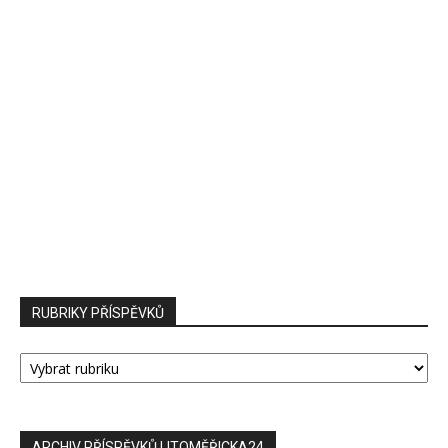
RUBRIKY PŘÍSPĚVKŮ
RUBRIKY
PŘÍSPĚVKŮ
ARCHIV PŘÍSPĚVKŮ LITOMĚŘICKA24