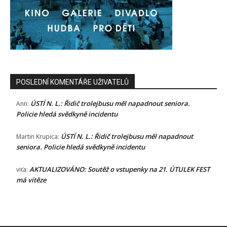
POSLEDNÍ KOMENTÁŘE UŽIVATELŮ
ÚSTÍ N. L.: Řidič trolejbusu měl napadnout seniora.
Ann
:
Policie hledá svědkyně incidentu
ÚSTÍ N. L.: Řidič trolejbusu měl napadnout
Martin Krupica
:
seniora. Policie hledá svědkyně incidentu
AKTUALIZOVÁNO: Soutěž o vstupenky na 21. ÚTULEK FEST
viťa
:
má vítěze