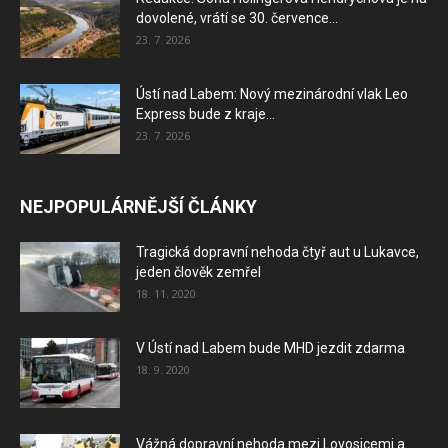
dovolené, vrátí se 30. července...
23. 7. 2026
Ústí nad Labem: Nový mezinárodní vlak Leo
Express bude z kraje...
23. 7. 2026
NEJPOPULÁRNĚJŠÍ ČLÁNKY
Tragická dopravní nehoda čtyř aut u Lukavce,
jeden člověk zemřel
18. 11. 2020
V Ústí nad Labem bude MHD jezdit zdarma
18. 9. 2020
Vážná dopravní nehoda mezi Lovosicemi a