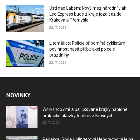
Ústí nad Labem: Nový mezinárodní vlak
Leo Express bude z kraje jezdit až do
Krakova a Přemyšle
23. 7. 2026
Litoměřice: Policie připomíná cyklistům
povinnost nosit přilbu akcí po celé
prázdniny
23. 7. 2026
NOVINKY
Workshop šité a paličkované krajky nabídne
praktické ukázky technik z Krušných...
23. 7. 2026
Redakce: Soňa Holingerová Hendrychová je na