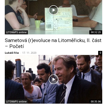
LITOKAPS online
00:32:23
Sametová (r)evoluce na Litoměřicku, II. část
– Početí
Lukáš Fíla
-
17. 11. 2020
0
LITOKAPS online
00:35:06