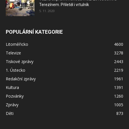
Terezínem. Přiletěl i vrtulník
5. 11. 2020
POPULÁRNÍ KATEGORIE
Litoměřicko
4600
Televize
3278
Tiskové zprávy
2443
1. Ústecko
2219
Redakční zprávy
1961
Kultura
1391
Pozvánky
1260
Zprávy
1005
Děti
873