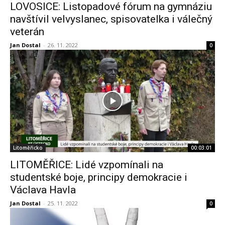
LOVOSICE: Listopadové fórum na gymnáziu
navštívil velvyslanec, spisovatelka i válečný
veterán
Jan Dostal
-
26. 11. 2022
0
Litoměřicko
00:03:01
LITOMĚŘICE: Lidé vzpomínali na
studentské boje, principy demokracie i
Václava Havla
Jan Dostal
-
25. 11. 2022
0