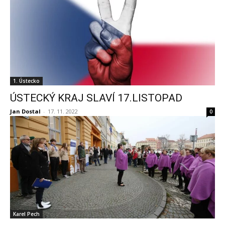
1. Ústecko
ÚSTECKÝ KRAJ SLAVÍ 17.LISTOPAD
Jan Dostal
-
17. 11. 2022
0
Karel Pech