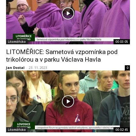
Litoměřicko
00:03:05
LITOMĚŘICE: Sametová vzpomínka pod
trikolórou a v parku Václava Havla
Jan Dostal
-
23. 11. 2023
0
Litoměřicko
00:02:45