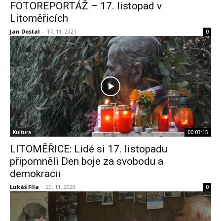
FOTOREPORTÁŽ – 17. listopad v
Litoměřicích
Jan Dostal
-
17. 11. 2021
0
Kultura
00:03:15
LITOMĚŘICE: Lidé si 17. listopadu
připomněli Den boje za svobodu a
demokracii
Lukáš Fíla
-
20. 11. 2020
0