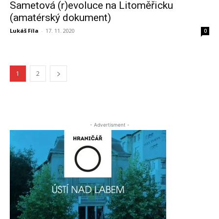
Sametová (r)evoluce na Litoměřicku
(amatérský dokument)
Lukáš Fíla
-
17. 11. 2020
0
1
2
- Advertisment -