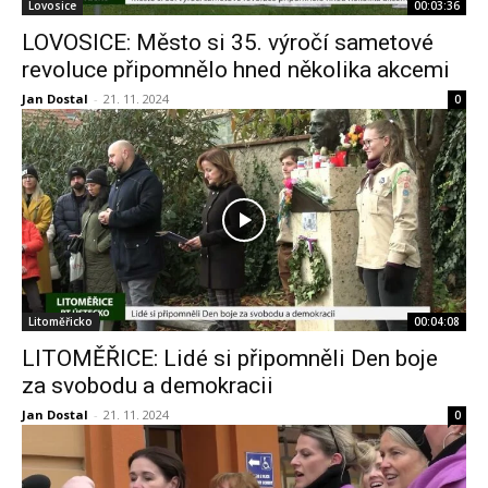
Lovosice
00:03:36
LOVOSICE: Město si 35. výročí sametové
revoluce připomnělo hned několika akcemi
Jan Dostal
-
21. 11. 2024
0
Litoměřicko
00:04:08
LITOMĚŘICE: Lidé si připomněli Den boje
za svobodu a demokracii
Jan Dostal
-
21. 11. 2024
0