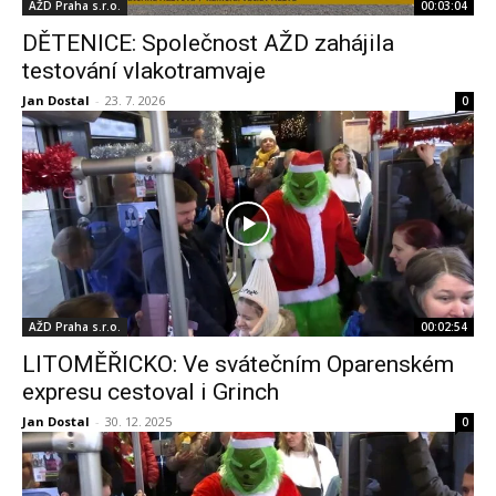
AŽD Praha s.r.o.
00:03:04
DĚTENICE: Společnost AŽD zahájila
testování vlakotramvaje
Jan Dostal
-
23. 7. 2026
0
AŽD Praha s.r.o.
00:02:54
LITOMĚŘICKO: Ve svátečním Oparenském
expresu cestoval i Grinch
Jan Dostal
-
30. 12. 2025
0