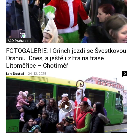
AŽD Praha s.r.o.
FOTOGALERIE: I Grinch jezdí se Švestkovou
Dráhou. Dnes, a ještě i zítra na trase
Litoměřice – Chotiměř
Jan Dostal
-
24. 12. 2025
0