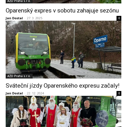
AŽD Praha s.r.o.
Oparenský expres v sobotu zahajuje sezónu
Jan Dostal
-
27. 3. 2025
0
AŽD Praha s.r.o.
Sváteční jízdy Oparenského expresu začaly!
Jan Dostal
-
22. 12. 2024
0