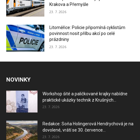
Krakova a Přemyšle
23. 7. 2026
Litoměřice: Policie připomíná cyklistům
povinnost nosit přilbu akcí po celé
prázdniny
23. 7. 2026
NOVINKY
Workshop šité a paličkované krajky nabídne
praktické ukázky technik z Krušných...
23. 7. 2026
Redakce: Soňa Holingerová Hendrychová je na
dovolené, vrátí se 30. července...
23. 7. 2026