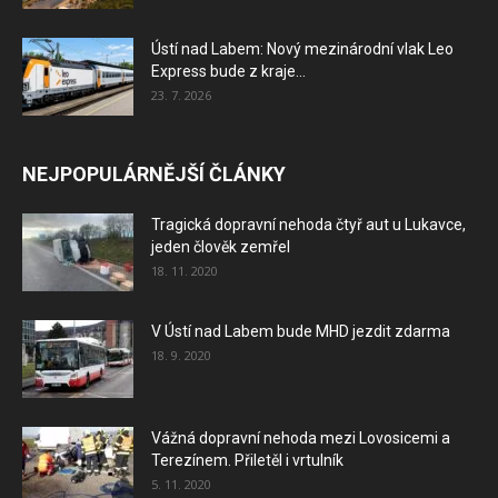
Ústí nad Labem: Nový mezinárodní vlak Leo
Express bude z kraje...
23. 7. 2026
NEJPOPULÁRNĚJŠÍ ČLÁNKY
Tragická dopravní nehoda čtyř aut u Lukavce,
jeden člověk zemřel
18. 11. 2020
V Ústí nad Labem bude MHD jezdit zdarma
18. 9. 2020
Vážná dopravní nehoda mezi Lovosicemi a
Terezínem. Přiletěl i vrtulník
5. 11. 2020