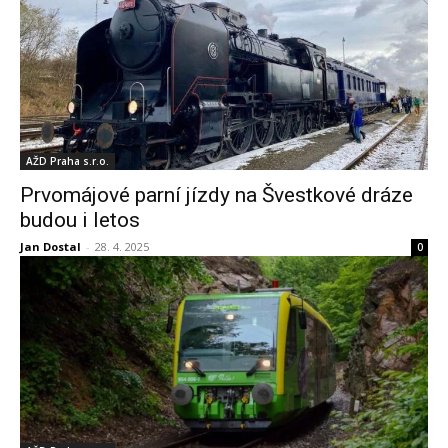
AŽD Praha s.r.o.
Prvomájové parní jízdy na Švestkové dráze
budou i letos
Jan Dostal
-
28. 4. 2025
0