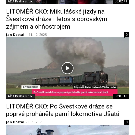
AŽD Praha s.r.o.
00:02:41
LITOMĚŘICKO: Mikulášské jízdy na
Švestkové dráze i letos s obrovským
zájmem a ohňostrojem
Jan Dostal
-
11. 12. 2025
0
AŽD Praha s.r.o.
00:03:10
LITOMĚŘICKO: Po Švestkové dráze se
poprvé proháněla parní lokomotiva Ušatá
Jan Dostal
-
8. 5. 2025
0