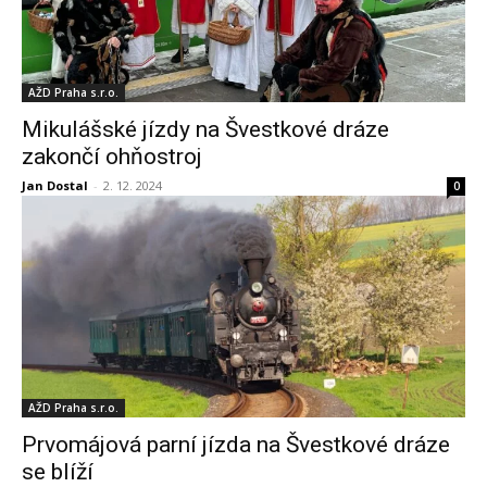
AŽD Praha s.r.o.
Mikulášské jízdy na Švestkové dráze
zakončí ohňostroj
Jan Dostal
-
2. 12. 2024
0
AŽD Praha s.r.o.
Prvomájová parní jízda na Švestkové dráze
se blíží