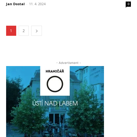
Jan Dostal
-
11. 4. 2024
0
1
2
- Advertisment -