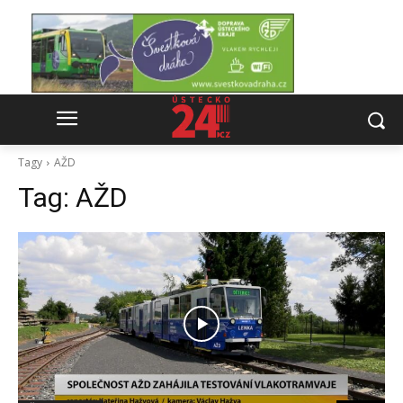
Tagy
AŽD
Tag:
AŽD