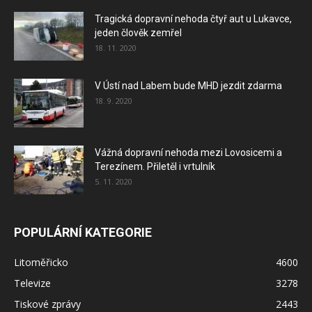
Tragická dopravní nehoda čtyř aut u Lukavce,
jeden člověk zemřel
18. 11. 2020
V Ústí nad Labem bude MHD jezdit zdarma
18. 9. 2020
Vážná dopravní nehoda mezi Lovosicemi a
Terezínem. Přiletěl i vrtulník
5. 11. 2020
POPULÁRNÍ KATEGORIE
Litoměřicko
4600
Televize
3278
Tiskové zprávy
2443