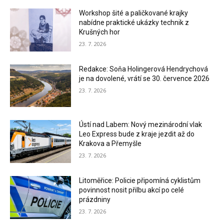
Workshop šité a paličkované krajky
nabídne praktické ukázky technik z
Krušných hor
23. 7. 2026
Redakce: Soňa Holingerová Hendrychová
je na dovolené, vrátí se 30. července 2026
23. 7. 2026
Ústí nad Labem: Nový mezinárodní vlak
Leo Express bude z kraje jezdit až do
Krakova a Přemyšle
23. 7. 2026
Litoměřice: Policie připomíná cyklistům
povinnost nosit přilbu akcí po celé
prázdniny
23. 7. 2026