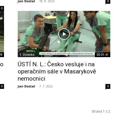
Jan Dostal
-
18. 8. 2022
0
0
29
1. Ústecko
00:01:41
ko
ÚSTÍ N. L.: Česko vesluje i na
operačním sále v Masarykově
nemocnici
Jan Dostal
-
7. 7. 2022
0
0
Strana 1 z 2