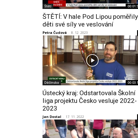
Štětí
00:01:
ŠTĚTÍ: V hale Pod Lipou poměřily
děti své síly ve veslování
Petra Čudová
-
8. 12. 2023
Děčínsko
00:03:
Ústecký kraj: Odstartovala Školní
liga projektu Česko vesluje 2022-
2023
Jan Dostal
-
17. 11. 2022