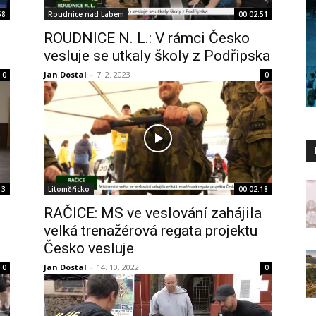
58
Roudnice nad Labem
00:02:51
ROUDNICE N. L.: V rámci Česko
vesluje se utkaly školy z Podřipska
Jan Dostal
-
7. 2. 2023
0
0
13
Litoměřicko
00:02:18
RAČICE: MS ve veslování zahájila
velká trenažérová regata projektu
Česko vesluje
Jan Dostal
-
14. 10. 2022
0
0