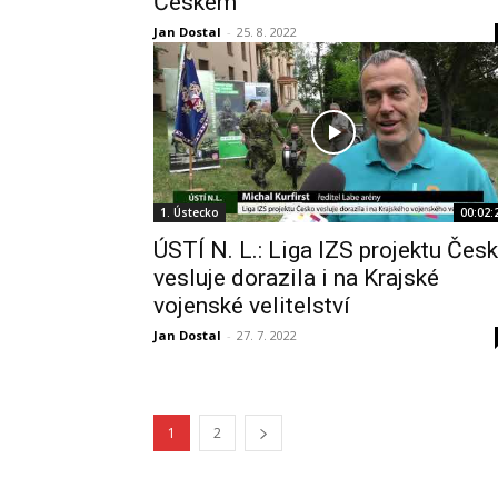
Českem
Jan Dostal
-
25. 8. 2022
1. Ústecko
00:02:
ÚSTÍ N. L.: Liga IZS projektu Čes
vesluje dorazila i na Krajské
vojenské velitelství
Jan Dostal
-
27. 7. 2022
1
2