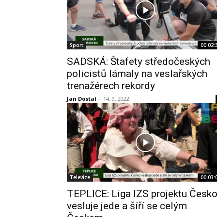
Sport
00:02:
SADSKÁ: Štafety středočeských
policistů lámaly na veslařských
trenažérech rekordy
Jan Dostal
-
14. 9. 2022
Televize
00:03:
TEPLICE: Liga IZS projektu Česk
vesluje jede a šíří se celým