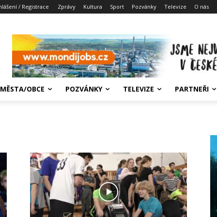
hlášení / Registrace
Zprávy
Kultura
Sport
Pozvánky
Televize
O nás
MĚSTA/OBCE
POZVÁNKY
TELEVIZE
PARTNEŘI