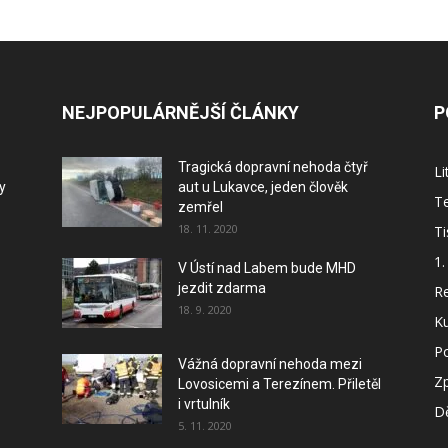
NEJPOPULÁRNĚJŠÍ ČLÁNKY
P
Tragická dopravní nehoda čtyř
L
y
aut u Lukavce, jeden člověk
Te
zemřel
18. 11. 2020
Ti
1.
V Ústí nad Labem bude MHD
jezdit zdarma
Re
18. 9. 2020
Ku
P
Vážná dopravní nehoda mezi
Z
Lovosicemi a Terezínem. Přiletěl
i vrtulník
Dě
5. 11. 2020