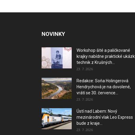
NOVINKY
Workshop šité a paličkované
krajky nabídne praktické ukázk
technik z Krušných...
23. 7. 2026
Redakce: Soňa Holingerová
Hendrychová je na dovolené,
vrátí se 30. července...
23. 7. 2026
Ústí nad Labem: Nový
mezinárodní vlak Leo Express
bude z kraje...
23. 7. 2026