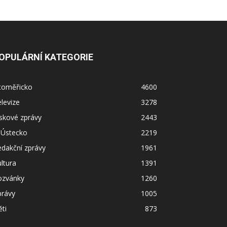
OPULÁRNÍ KATEGORIE
itoměřicko
4600
levize
3278
skové zprávy
2443
 Ústecko
2219
dakční zprávy
1961
ltura
1391
ozvánky
1260
právy
1005
ti
873