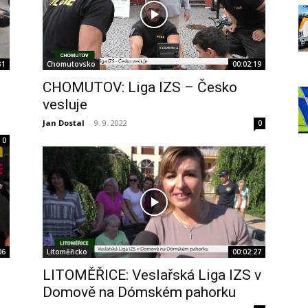
31
Chomutovsko
00:02:19
CHOMUTOV: Liga IZS – Česko
vesluje
Jan Dostal
-
9. 9. 2022
0
0
06
Litoměřicko
00:02:27
o
LITOMĚŘICE: Veslařská Liga IZS v
Domově na Dómském pahorku