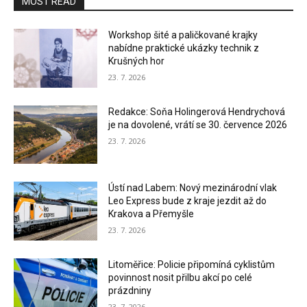
MOST READ
Workshop šité a paličkované krajky
nabídne praktické ukázky technik z
Krušných hor
23. 7. 2026
Redakce: Soňa Holingerová Hendrychová
je na dovolené, vrátí se 30. července 2026
23. 7. 2026
Ústí nad Labem: Nový mezinárodní vlak
Leo Express bude z kraje jezdit až do
Krakova a Přemyšle
23. 7. 2026
Litoměřice: Policie připomíná cyklistům
povinnost nosit přilbu akcí po celé
prázdniny
23. 7. 2026