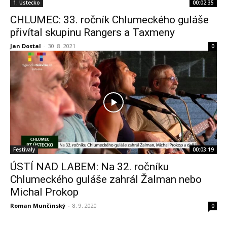
1. Ústecko
00:02:35
CHLUMEC: 33. ročník Chlumeckého guláše
přivítal skupinu Rangers a Taxmeny
Jan Dostal
-
30. 8. 2021
0
Festivaly
00:03:19
ÚSTÍ NAD LABEM: Na 32. ročníku
Chlumeckého guláše zahrál Žalman nebo
Michal Prokop
Roman Munčinský
-
8. 9. 2020
0