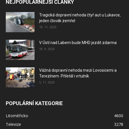
NEJPOPULÁRNĚJŠÍ ČLÁNKY
Tragická dopravní nehoda čtyř aut u Lukavce,
jeden člověk zemřel
18. 11. 2020
V Ústí nad Labem bude MHD jezdit zdarma
18. 9. 2020
Vážná dopravní nehoda mezi Lovosicemi a
Terezínem. Přiletěl i vrtulník
5. 11. 2020
POPULÁRNÍ KATEGORIE
Litoměřicko
4600
Televize
3278