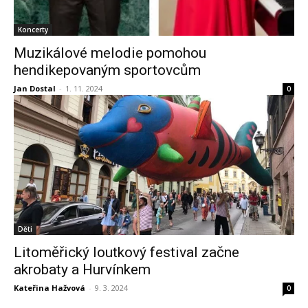
Koncerty
Muzikálové melodie pomohou
hendikepovaným sportovcům
Jan Dostal
-
1. 11. 2024
0
Děti
Litoměřický loutkový festival začne
akrobaty a Hurvínkem
Kateřina Hažvová
-
9. 3. 2024
0