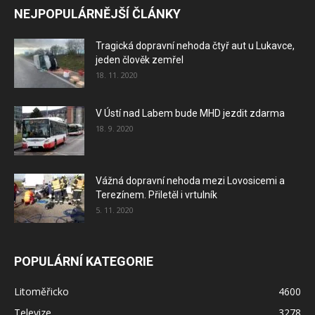
NEJPOPULÁRNĚJŠÍ ČLÁNKY
Tragická dopravní nehoda čtyř aut u Lukavce,
jeden člověk zemřel
18. 11. 2020
V Ústí nad Labem bude MHD jezdit zdarma
18. 9. 2020
Vážná dopravní nehoda mezi Lovosicemi a
Terezínem. Přiletěl i vrtulník
5. 11. 2020
POPULÁRNÍ KATEGORIE
Litoměřicko
4600
Televize
3278