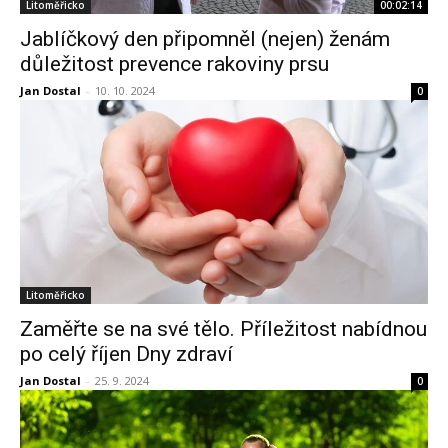
Litoměřicko
00:02:14
Jablíčkový den připomněl (nejen) ženám
důležitost prevence rakoviny prsu
Jan Dostal
-
10. 10. 2024
0
Litoměřicko
Zaměřte se na své tělo. Příležitost nabídnou
po celý říjen Dny zdraví
Jan Dostal
-
25. 9. 2024
0