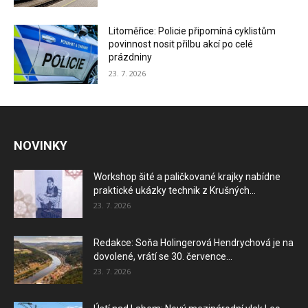
Litoměřice: Policie připomíná cyklistům
povinnost nosit přilbu akcí po celé
prázdniny
23. 7. 2026
NOVINKY
Workshop šité a paličkované krajky nabídne
praktické ukázky technik z Krušných...
23. 7. 2026
Redakce: Soňa Holingerová Hendrychová je na
dovolené, vrátí se 30. července...
23. 7. 2026