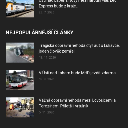
Ústí nad Labem: Nový mezinárodní vlak Leo
Express bude z kraje...
23. 7. 2026
NEJPOPULÁRNĚJŠÍ ČLÁNKY
Tragická dopravní nehoda čtyř aut u Lukavce,
jeden člověk zemřel
18. 11. 2020
V Ústí nad Labem bude MHD jezdit zdarma
18. 9. 2020
Vážná dopravní nehoda mezi Lovosicemi a
Terezínem. Přiletěl i vrtulník
5. 11. 2020