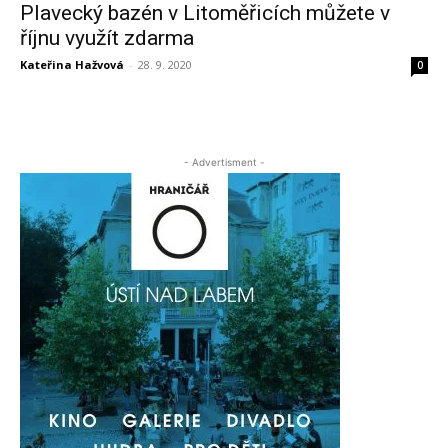
Plavecký bazén v Litoměřicích můžete v
říjnu využít zdarma
Kateřina Hažvová
-
28. 9. 2020
0
- Advertisment -