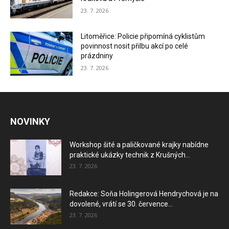
23. 7. 2026
Litoměřice: Policie připomíná cyklistům
povinnost nosit přilbu akcí po celé
prázdniny
23. 7. 2026
NOVINKY
Workshop šité a paličkované krajky nabídne
praktické ukázky technik z Krušných...
23. 7. 2026
Redakce: Soňa Holingerová Hendrychová je na
dovolené, vrátí se 30. července...
23. 7. 2026