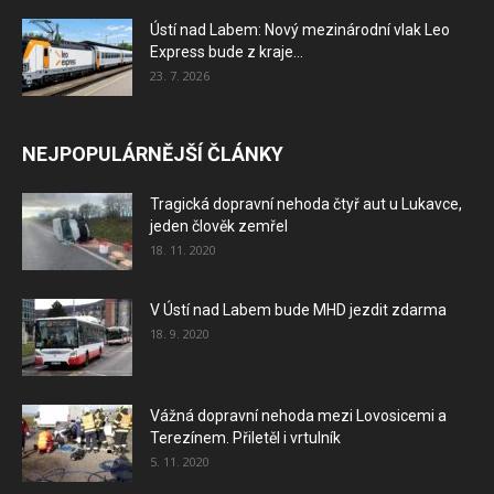
Ústí nad Labem: Nový mezinárodní vlak Leo
Express bude z kraje...
23. 7. 2026
NEJPOPULÁRNĚJŠÍ ČLÁNKY
Tragická dopravní nehoda čtyř aut u Lukavce,
jeden člověk zemřel
18. 11. 2020
V Ústí nad Labem bude MHD jezdit zdarma
18. 9. 2020
Vážná dopravní nehoda mezi Lovosicemi a
Terezínem. Přiletěl i vrtulník
5. 11. 2020