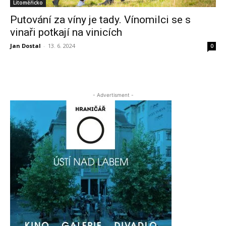
Litoměřicko
Putování za víny je tady. Vínomilci se s
vinaři potkají na vinicích
Jan Dostal
-
13. 6. 2024
0
- Advertisment -