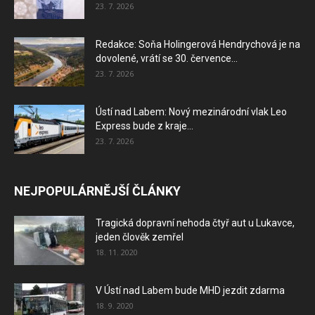
23. 7. 2026
Redakce: Soňa Holingerová Hendrychová je na
dovolené, vrátí se 30. července...
23. 7. 2026
Ústí nad Labem: Nový mezinárodní vlak Leo
Express bude z kraje...
23. 7. 2026
NEJPOPULÁRNĚJŠÍ ČLÁNKY
Tragická dopravní nehoda čtyř aut u Lukavce,
jeden člověk zemřel
18. 11. 2020
V Ústí nad Labem bude MHD jezdit zdarma
18. 9. 2020