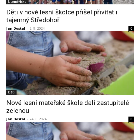
Litoměřicko
Děti v nové lesní školce přišel přivítat i
tajemný Středohoř
Jan Dostal
-
2. 9. 2024
0
Děti
Nové lesní mateřské škole dali zastupitelé
zelenou
Jan Dostal
-
24. 6. 2024
0