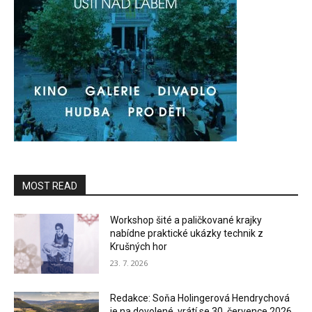
MOST READ
Workshop šité a paličkované krajky
nabídne praktické ukázky technik z
Krušných hor
23. 7. 2026
Redakce: Soňa Holingerová Hendrychová
je na dovolené, vrátí se 30. července 2026