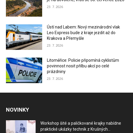
23. 7. 2026
Ústí nad Labem: Nový mezinárodní vlak
Leo Express bude z kraje jezdit až do
Krakova a Přemyšle
23. 7. 2026
Litoměřice: Policie připomíná cyklistům
povinnost nosit přilbu akcí po celé
prázdniny
23. 7. 2026
NOVINKY
Workshop šité a paličkované krajky nabídne
praktické ukázky technik z Krušných...