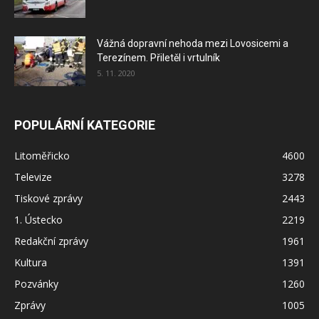
Vážná dopravní nehoda mezi Lovosicemi a
Terezínem. Přiletěl i vrtulník
5. 11. 2020
POPULÁRNÍ KATEGORIE
Litoměřicko
4600
Televize
3278
Tiskové zprávy
2443
1. Ústecko
2219
Redakční zprávy
1961
Kultura
1391
Pozvánky
1260
Zprávy
1005