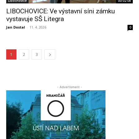
Libochovice
00:02:08
LIBOCHOVICE: Ve výstavní síni zámku
vystavuje SŠ Litegra
Jan Dostal
-
11. 4. 2026
0
1
2
3
- Advertisment -