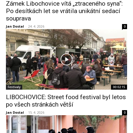
Zámek Libochovice vítá „ztraceného syna“:
Po desítkách let se vrátila unikátní sedací
souprava
Jan Dostal
-
24. 4. 2026
0
Festivaly
00:02:15
LIBOCHOVICE: Street food festival byl letos
po všech stránkách větší
Jan Dostal
-
15. 4. 2026
0