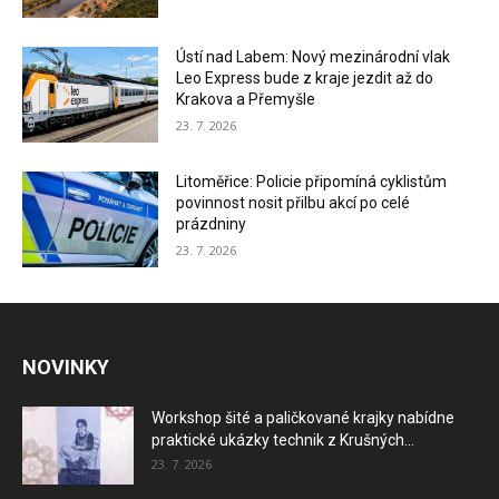
Ústí nad Labem: Nový mezinárodní vlak
Leo Express bude z kraje jezdit až do
Krakova a Přemyšle
23. 7. 2026
Litoměřice: Policie připomíná cyklistům
povinnost nosit přilbu akcí po celé
prázdniny
23. 7. 2026
NOVINKY
Workshop šité a paličkované krajky nabídne
praktické ukázky technik z Krušných...
23. 7. 2026