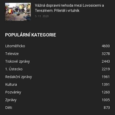
Vážná dopravní nehoda mezi Lovosicemi a
Terezínem. Přiletěl i vrtulník
5. 11. 2020
POPULÁRNÍ KATEGORIE
Litoměřicko
4600
Televize
3278
Tiskové zprávy
2443
1. Ústecko
2219
Redakční zprávy
1961
Kultura
1391
Pozvánky
1260
Zprávy
1005
Děti
873