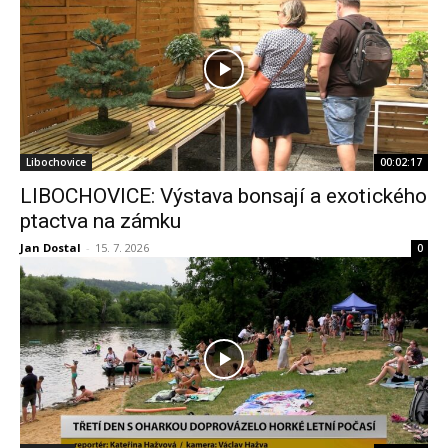
Libochovice
00:02:17
LIBOCHOVICE: Výstava bonsají a exotického
ptactva na zámku
Jan Dostal
-
15. 7. 2026
0