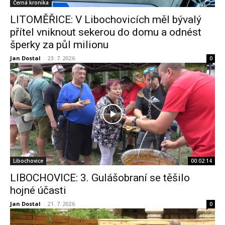
Černá kronika
LITOMĚŘICE: V Libochovicích měl bývalý
přítel vniknout sekerou do domu a odnést
šperky za půl milionu
Jan Dostal
-
23. 7. 2026
0
Libochovice
00:02:14
LIBOCHOVICE: 3. Gulášobraní se těšilo
hojné účasti
Jan Dostal
-
21. 7. 2026
0