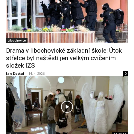
Libochovice
Drama v libochovické základní škole: Útok
střelce byl naštěstí jen velkým cvičením
složek IZS
Jan Dostal
-
14. 4. 2026
0