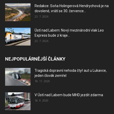
Redakce: Soňa Holingerová Hendrychová je na
dovolené, vrátí se 30. července...
23. 7. 2026
Ústí nad Labem: Nový mezinárodní vlak Leo
Express bude z kraje...
23. 7. 2026
NEJPOPULÁRNĚJŠÍ ČLÁNKY
Tragická dopravní nehoda čtyř aut u Lukavce,
jeden člověk zemřel
18. 11. 2020
V Ústí nad Labem bude MHD jezdit zdarma
18. 9. 2020