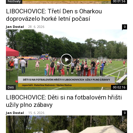
Festivaly
00:01:56
LIBOCHOVICE: Třetí Den s Oharkou
doprovázelo horké letní počasí
Jan Dostal
-
28. 6. 2026
0
Děti
00:02:16
LIBOCHOVICE: Děti si na fotbalovém hřišti
užily plno zábavy
Jan Dostal
-
15. 6. 2026
0