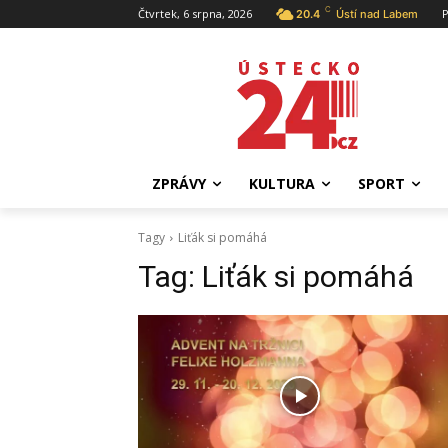
C
Čtvrtek, 6 srpna, 2026
P
20.4
Ústí nad Labem
ZPRÁVY
KULTURA
SPORT
Tagy
Liťák si pomáhá
Tag:
Liťák si pomáhá