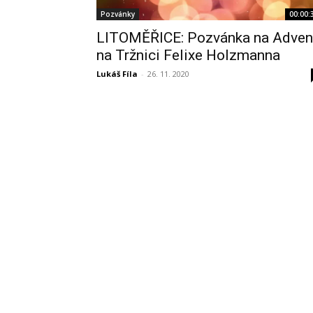
Pozvánky
00:00:
LITOMĚŘICE: Pozvánka na Adven
na Tržnici Felixe Holzmanna
Lukáš Fíla
-
26. 11. 2020