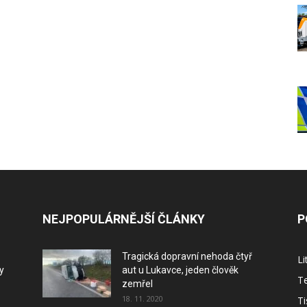
NEJPOPULÁRNĚJŠÍ ČLÁNKY
P
Tragická dopravní nehoda čtyř
L
y
aut u Lukavce, jeden člověk
Te
zemřel
18. 11. 2020
Ti