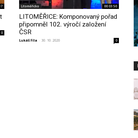
37
Litoměřicko
00:03:50
t
LITOMĚŘICE: Komponovaný pořad
připomněl 102. výročí založení
ČSR
0
Lukáš Fíla
-
30. 10. 2020
0