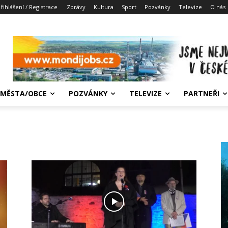
řihlášení / Registrace
Zprávy
Kultura
Sport
Pozvánky
Televize
O nás
MĚSTA/OBCE
POZVÁNKY
TELEVIZE
PARTNEŘI