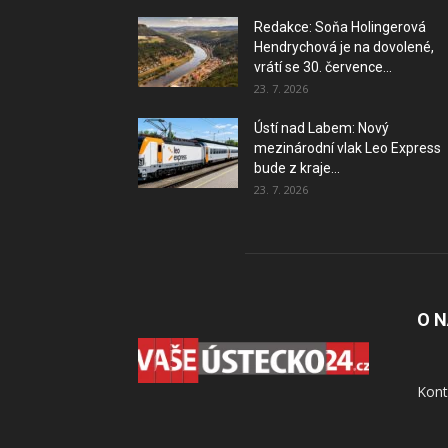
Redakce: Soňa Holingerová
Hendrychová je na dovolené,
vrátí se 30. července...
23. 7. 2026
Ústí nad Labem: Nový
mezinárodní vlak Leo Express
bude z kraje...
23. 7. 2026
O 
Kont