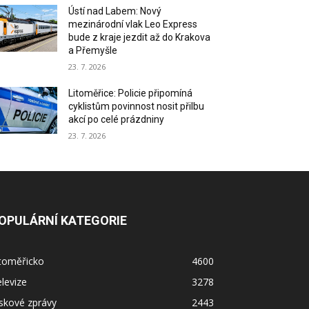
Ústí nad Labem: Nový
mezinárodní vlak Leo Express
bude z kraje jezdit až do Krakova
a Přemyšle
23. 7. 2026
Litoměřice: Policie připomíná
cyklistům povinnost nosit přilbu
akcí po celé prázdniny
23. 7. 2026
OPULÁRNÍ KATEGORIE
itoměřicko
4600
levize
3278
skové zprávy
2443