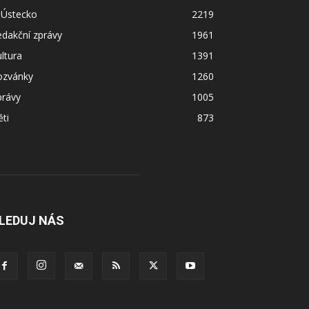
 Ústecko
2219
dakční zprávy
1961
ltura
1391
ozvánky
1260
právy
1005
ti
873
LEDUJ NÁS