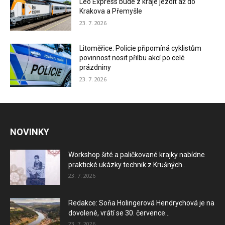
Leo Express bude z kraje jezdit až do
Krakova a Přemyšle
23. 7. 2026
Litoměřice: Policie připomíná cyklistům
povinnost nosit přilbu akcí po celé
prázdniny
23. 7. 2026
NOVINKY
Workshop šité a paličkované krajky nabídne
praktické ukázky technik z Krušných...
23. 7. 2026
Redakce: Soňa Holingerová Hendrychová je na
dovolené, vrátí se 30. července...
23. 7. 2026