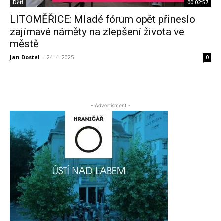
Děti
00:02:57
LITOMĚŘICE: Mladé fórum opět přineslo
zajímavé náměty na zlepšení života ve
městě
Jan Dostal
-
24. 4. 2025
0
- Advertisment -