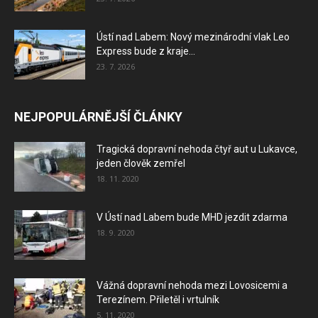
Ústí nad Labem: Nový mezinárodní vlak Leo
Express bude z kraje...
23. 7. 2026
NEJPOPULÁRNĚJŠÍ ČLÁNKY
Tragická dopravní nehoda čtyř aut u Lukavce,
jeden člověk zemřel
18. 11. 2020
V Ústí nad Labem bude MHD jezdit zdarma
18. 9. 2020
Vážná dopravní nehoda mezi Lovosicemi a
Terezínem. Přiletěl i vrtulník
5. 11. 2020