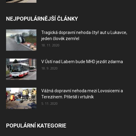
NEJPOPULÁRNĚJŠÍ ČLÁNKY
Tragická dopravní nehoda čtyř aut u Lukavce,
jeden člověk zemřel
18. 11. 2020
V Ústí nad Labem bude MHD jezdit zdarma
18. 9. 2020
Vážná dopravní nehoda mezi Lovosicemi a
Terezínem. Přiletěl i vrtulník
5. 11. 2020
POPULÁRNÍ KATEGORIE