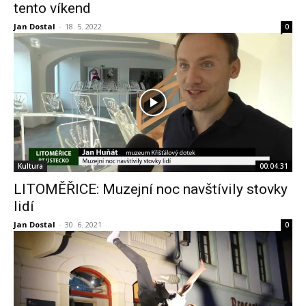
tento víkend
Jan Dostal
-
18. 5. 2022
0
Kultura
00:04:31
LITOMĚŘICE: Muzejní noc navštívily stovky
lidí
Jan Dostal
-
30. 6. 2021
0