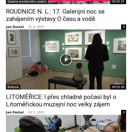
Galerie moderního umění
00:03:33
ROUDNICE N. L.: 17. Galerijní noc se
zahájením výstavy O času a vodě
Jan Dostal
-
12. 6. 2025
0
Kultura
00:03:49
LITOMĚŘICE: I přes chladné počasí byl o
Litoměřickou muzejní noc velký zájem
Jan Dostal
-
24. 5. 2025
0