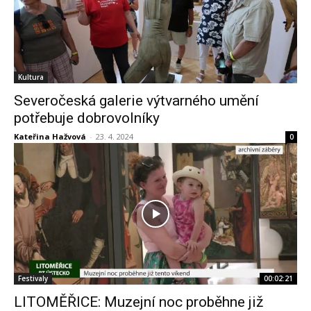
Kultura
Severočeská galerie výtvarného umění
potřebuje dobrovolníky
Kateřina Hažvová
-
23. 4. 2024
0
Festivaly
00:02:21
LITOMĚŘICE: Muzejní noc proběhne již