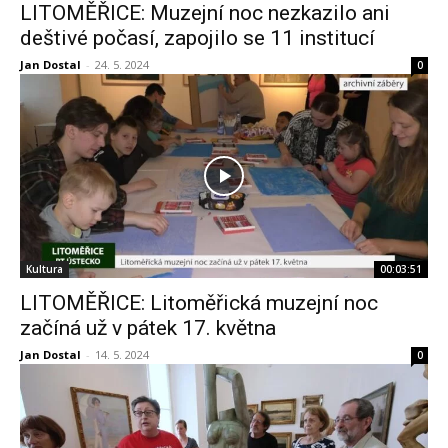
LITOMĚŘICE: Muzejní noc nezkazilo ani
deštivé počasí, zapojilo se 11 institucí
Jan Dostal
-
24. 5. 2024
0
Kultura
00:03:51
LITOMĚŘICE: Litoměřická muzejní noc
začíná už v pátek 17. května
Jan Dostal
-
14. 5. 2024
0