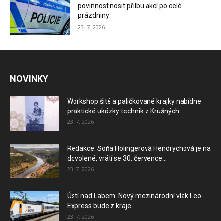
povinnost nosit přilbu akcí po celé
prázdniny
23. 7. 2026
NOVINKY
Workshop šité a paličkované krajky nabídne
praktické ukázky technik z Krušných...
23. 7. 2026
Redakce: Soňa Holingerová Hendrychová je na
dovolené, vrátí se 30. července...
23. 7. 2026
Ústí nad Labem: Nový mezinárodní vlak Leo
Express bude z kraje...
23. 7. 2026