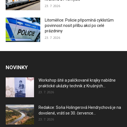
23. 7. 2026
Litoměřice: Policie připomíná cyklistům
povinnost nosit přilbu akcí po celé
prázdniny
23. 7. 2026
NOVINKY
Workshop šité a paličkované krajky nabídne
praktické ukázky technik z Krušných...
23. 7. 2026
Redakce: Soňa Holingerová Hendrychová je na
dovolené, vrátí se 30. července...
23. 7. 2026