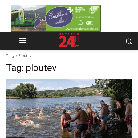
Tagy
Ploutev
Tag:
ploutev