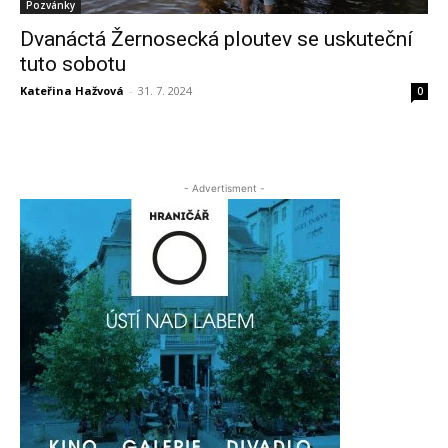
Pozvánky
Dvanáctá Žernosecká ploutev se uskuteční
tuto sobotu
Kateřina Hažvová
-
31. 7. 2024
0
- Advertisment -