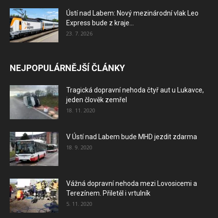
Ústí nad Labem: Nový mezinárodní vlak Leo
Express bude z kraje...
23. 7. 2026
NEJPOPULÁRNĚJŠÍ ČLÁNKY
Tragická dopravní nehoda čtyř aut u Lukavce,
jeden člověk zemřel
18. 11. 2020
V Ústí nad Labem bude MHD jezdit zdarma
18. 9. 2020
Vážná dopravní nehoda mezi Lovosicemi a
Terezínem. Přiletěl i vrtulník
5. 11. 2020