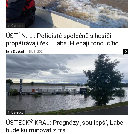
1. Ústecko
ÚSTÍ N. L.: Policisté společně s hasiči
propátrávají řeku Labe. Hledají tonoucího
Jan Dostal
-
18. 9. 2024
0
1. Ústecko
ÚSTECKÝ KRAJ: Prognózy jsou lepší, Labe
bude kulminovat zítra