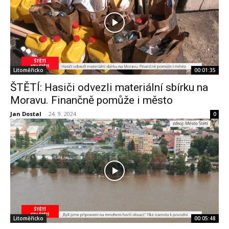
Litoměřicko
00:01:35
ŠTĚTÍ: Hasiči odvezli materiální sbírku na
Moravu. Finančně pomůže i město
Jan Dostal
-
24. 9. 2024
0
Litoměřicko
00:05:48