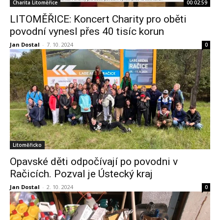
Charita Litoměřice
00:02:59
LITOMĚŘICE: Koncert Charity pro oběti
povodní vynesl přes 40 tisíc korun
Jan Dostal
-
7. 10. 2024
0
Litoměřicko
Opavské děti odpočívají po povodni v
Račicích. Pozval je Ústecký kraj
Jan Dostal
-
2. 10. 2024
0