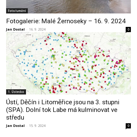
Foto/umění
Fotogalerie: Malé Žernoseky – 16. 9. 2024
Jan Dostal
-
16. 9. 2024
0
1. Ústecko
Ústí, Děčín i Litoměřice jsou na 3. stupni
(SPA). Dolní tok Labe má kulminovat ve
středu
Jan Dostal
-
15. 9. 2024
0