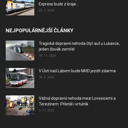
Express bude z kraje...
23. 7. 2026
NEJPOPULÁRNĚJŠÍ ČLÁNKY
Tragická dopravní nehoda čtyř aut u Lukavce,
jeden člověk zemřel
18. 11. 2020
V Ústí nad Labem bude MHD jezdit zdarma
18. 9. 2020
Vážná dopravní nehoda mezi Lovosicemi a
Terezínem. Přiletěl i vrtulník
5. 11. 2020