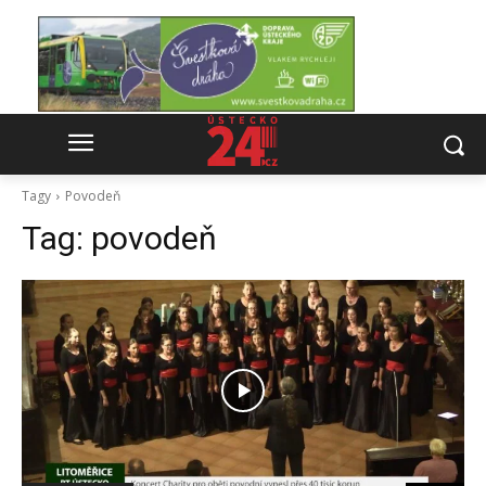
Tagy
Povodeň
Tag:
povodeň