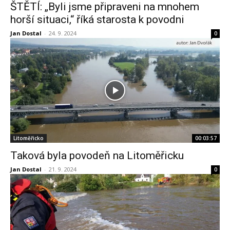
ŠTĚTÍ: „Byli jsme připraveni na mnohem
horší situaci,“ říká starosta k povodni
Jan Dostal
-
24. 9. 2024
0
Litoměřicko
00:03:57
Taková byla povodeň na Litoměřicku
Jan Dostal
-
21. 9. 2024
0