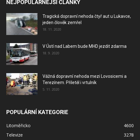
NEJPOPULÁRNĚJŠÍ ČLÁNKY
Tragická dopravní nehoda čtyř aut u Lukavce,
jeden člověk zemřel
18. 11. 2020
V Ústí nad Labem bude MHD jezdit zdarma
18. 9. 2020
Vážná dopravní nehoda mezi Lovosicemi a
Terezínem. Přiletěl i vrtulník
5. 11. 2020
POPULÁRNÍ KATEGORIE
Litoměřicko
4600
Televize
3278