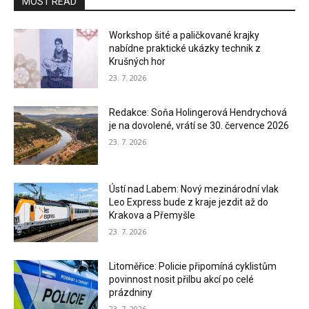
MOST READ
Workshop šité a paličkované krajky
nabídne praktické ukázky technik z
Krušných hor
23. 7. 2026
Redakce: Soňa Holingerová Hendrychová
je na dovolené, vrátí se 30. července 2026
23. 7. 2026
Ústí nad Labem: Nový mezinárodní vlak
Leo Express bude z kraje jezdit až do
Krakova a Přemyšle
23. 7. 2026
Litoměřice: Policie připomíná cyklistům
povinnost nosit přilbu akcí po celé
prázdniny
23. 7. 2026