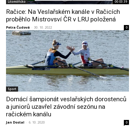
Litoměřicko
00:03:39
Račice: Na Veslařském kanále v Račicích
proběhlo Mistrovsví ČR v LRU položená
Petra Čudová
-
30. 10. 2022
0
Sport
Domácí šampionát veslařských dorostenců
a juniorů uzavřel závodní sezónu na
račickém kanálu
Jan Dostal
-
6. 10. 2020
0