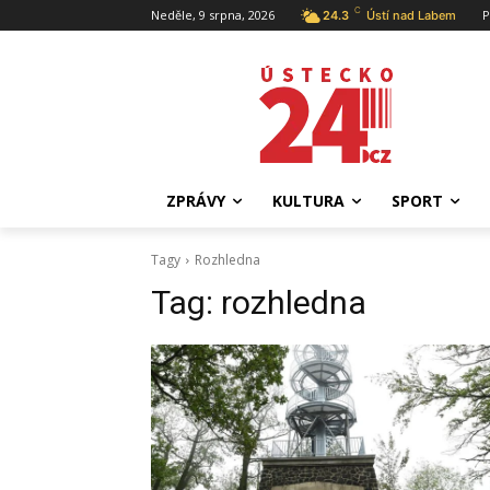
C
Neděle, 9 srpna, 2026
P
24.3
Ústí nad Labem
ZPRÁVY
KULTURA
SPORT
Tagy
Rozhledna
Tag:
rozhledna