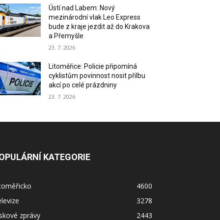
Ústí nad Labem: Nový
mezinárodní vlak Leo Express
bude z kraje jezdit až do Krakova
a Přemyšle
23. 7. 2026
Litoměřice: Policie připomíná
cyklistům povinnost nosit přilbu
akcí po celé prázdniny
23. 7. 2026
OPULÁRNÍ KATEGORIE
itoměřicko
4600
levize
3278
skové zprávy
2443