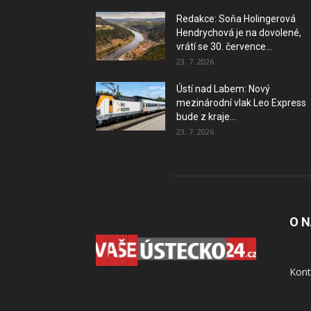
Redakce: Soňa Holingerová
Hendrychová je na dovolené,
vrátí se 30. července...
23. 7. 2026
Ústí nad Labem: Nový
mezinárodní vlak Leo Express
bude z kraje...
23. 7. 2026
O 
Kont