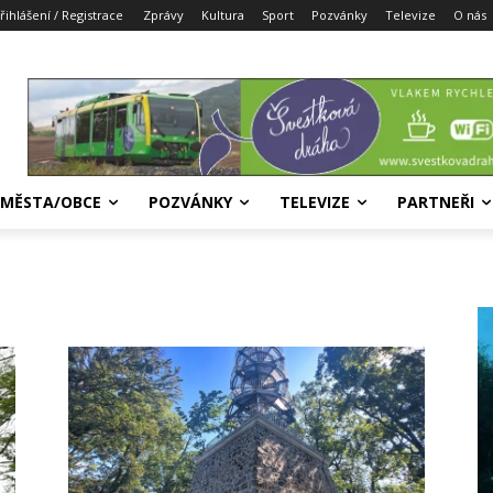
řihlášení / Registrace
Zprávy
Kultura
Sport
Pozvánky
Televize
O nás
MĚSTA/OBCE
POZVÁNKY
TELEVIZE
PARTNEŘI