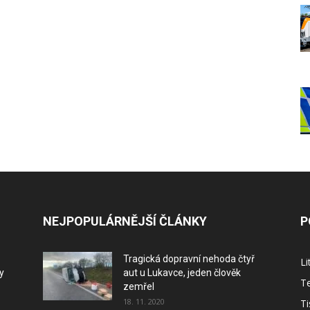
NEJPOPULÁRNĚJŠÍ ČLÁNKY
P
Tragická dopravní nehoda čtyř
L
y
aut u Lukavce, jeden člověk
Te
zemřel
18. 11. 2020
Ti