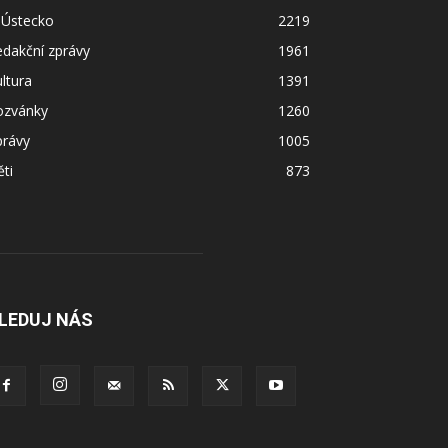
 Ústecko
2219
dakční zprávy
1961
ltura
1391
ozvánky
1260
právy
1005
ti
873
LEDUJ NÁS