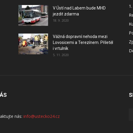
1.
V Ústí nad Labem bude MHD
jezdit zdarma
Re
18. 9. 2020
Ku
P
Vážná dopravní nehoda mezi
Z
Lovosicemi a Terezínem. Přiletěl
i vrtulník
Dě
5. 11. 2020
NÁS
S
aktujte nás:
info@ustecko24.cz