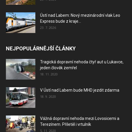
Ústí nad Labem: Nový mezinárodní vlak Leo
Express bude z kraje...
23. 7. 2026
NEJPOPULÁRNĚJŠÍ ČLÁNKY
Tragická dopravní nehoda čtyř aut u Lukavce,
jeden člověk zemřel
18. 11. 2020
V Ústí nad Labem bude MHD jezdit zdarma
18. 9. 2020
Vážná dopravní nehoda mezi Lovosicemi a
Terezínem. Přiletěl i vrtulník
5. 11. 2020