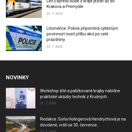
Leo Express bude z kraje jezdit až do
Krakova a Přemyšle
23. 7. 2026
Litoměřice: Policie připomíná cyklistům
povinnost nosit přilbu akcí po celé
prázdniny
23. 7. 2026
NOVINKY
Workshop šité a paličkované krajky nabídne
praktické ukázky technik z Krušných...
23. 7. 2026
Redakce: Soňa Holingerová Hendrychová je na
dovolené, vrátí se 30. července...
23. 7. 2026