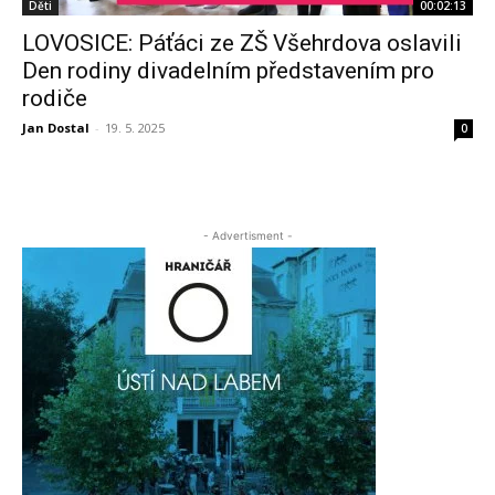
Děti
00:02:13
LOVOSICE: Páťáci ze ZŠ Všehrdova oslavili
Den rodiny divadelním představením pro
rodiče
Jan Dostal
-
19. 5. 2025
0
- Advertisment -