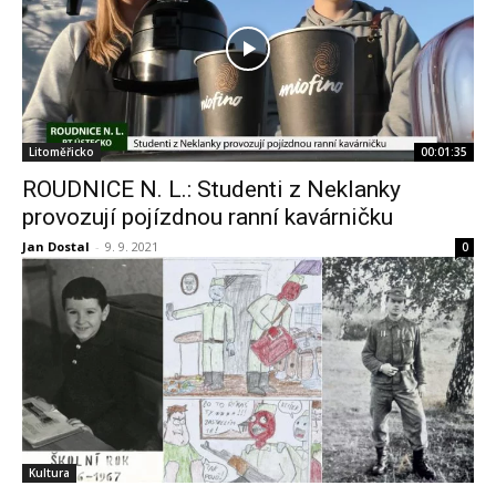
Litoměřicko
00:01:35
ROUDNICE N. L.: Studenti z Neklanky
provozují pojízdnou ranní kavárničku
Jan Dostal
-
9. 9. 2021
0
Kultura