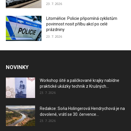
23. 7. 2026
Litoměřice: Policie připomíná cyklistům
povinnost nosit přilbu akcí po celé
prázdniny
23. 7. 2026
NOVINKY
Workshop šité a paličkované krajky nabídne
praktické ukázky technik z Krušných...
23. 7. 2026
Redakce: Soňa Holingerová Hendrychová je na
dovolené, vrátí se 30. července...
23. 7. 2026