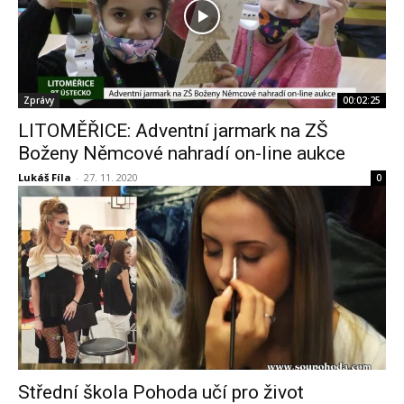
Zprávy
00:02:25
LITOMĚŘICE: Adventní jarmark na ZŠ
Boženy Němcové nahradí on-line aukce
Lukáš Fíla
-
27. 11. 2020
0
Střední škola Pohoda učí pro život