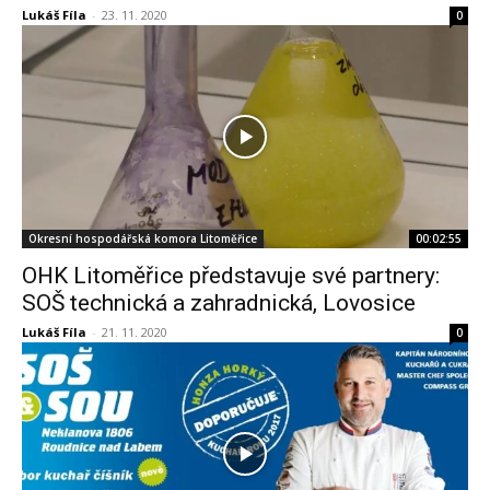
Lukáš Fíla
-
23. 11. 2020
0
Okresní hospodářská komora Litoměřice
00:02:55
OHK Litoměřice představuje své partnery:
SOŠ technická a zahradnická, Lovosice
Lukáš Fíla
-
21. 11. 2020
0