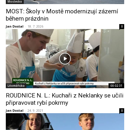
Mostecko
MOST: Školy v Mostě modernizují zázemí
během prázdnin
Jan Dostal
-
18. 7. 2026
0
Litoměřicko
00:02:31
ROUDNICE N. L.: Kuchaři z Neklanky se učili
připravovat rybí pokrmy
Jan Dostal
-
24. 9. 2021
0