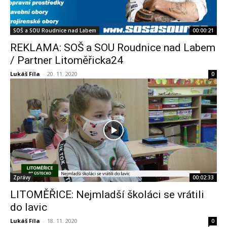
SOŠ a SOU Roudnice nad Labem
00:00:21
REKLAMA: SOŠ a SOU Roudnice nad Labem
/ Partner Litoměřicka24
Lukáš Fíla
-
20. 11. 2020
0
Zprávy
00:02:33
LITOMĚŘICE: Nejmladší školáci se vrátili
do lavic
Lukáš Fíla
-
18. 11. 2020
0