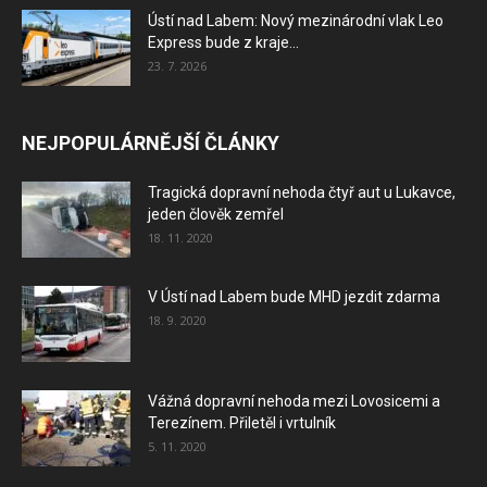
Ústí nad Labem: Nový mezinárodní vlak Leo
Express bude z kraje...
23. 7. 2026
NEJPOPULÁRNĚJŠÍ ČLÁNKY
Tragická dopravní nehoda čtyř aut u Lukavce,
jeden člověk zemřel
18. 11. 2020
V Ústí nad Labem bude MHD jezdit zdarma
18. 9. 2020
Vážná dopravní nehoda mezi Lovosicemi a
Terezínem. Přiletěl i vrtulník
5. 11. 2020