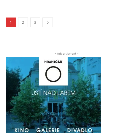
1
2
3
- Advertisment -