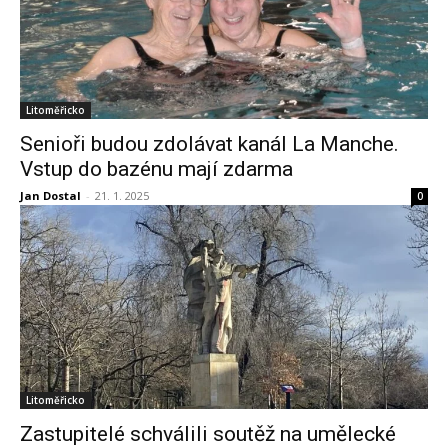
Litoměřicko
Senioři budou zdolávat kanál La Manche.
Vstup do bazénu mají zdarma
Jan Dostal
-
21. 1. 2025
0
Litoměřicko
Zastupitelé schválili soutěž na umělecké