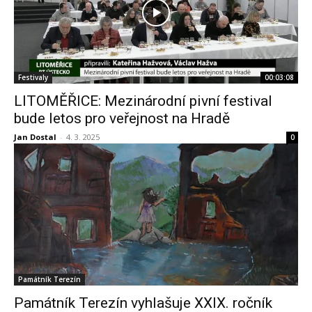
Festivaly
00:03:08
LITOMĚŘICE: Mezinárodní pivní festival
bude letos pro veřejnost na Hradě
Jan Dostal
-
4. 3. 2025
0
Památník Terezín
Památník Terezín vyhlašuje XXIX. ročník