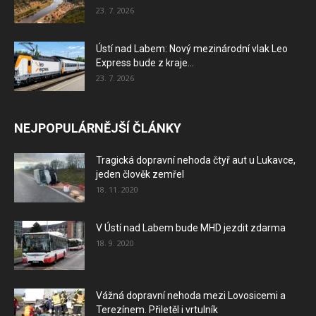
23. 7. 2026
Ústí nad Labem: Nový mezinárodní vlak Leo
Express bude z kraje...
23. 7. 2026
NEJPOPULÁRNĚJŠÍ ČLÁNKY
Tragická dopravní nehoda čtyř aut u Lukavce,
jeden člověk zemřel
18. 11. 2020
V Ústí nad Labem bude MHD jezdit zdarma
18. 9. 2020
Vážná dopravní nehoda mezi Lovosicemi a
Terezínem. Přiletěl i vrtulník