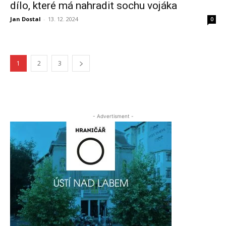
dílo, které má nahradit sochu vojáka
Jan Dostal
-
13. 12. 2024
0
1
2
3
- Advertisment -