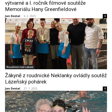
výtvarné a I. ročník filmové soutěže
Memoriálu Hany Greenfieldové
Jan Dostal
-
6. 2. 2025
0
Roudnice nad Labem
Žákyně z roudnické Neklanky ovládly soutěž
Lázeňský pohárek
Jan Dostal
-
21. 1. 2025
0