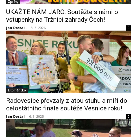
Zprávy
UKAŽTE NÁM JARO: Soutěžte s námi o
vstupenky na Tržnici zahrady Čech!
Jan Dostal
-
18. 3. 2026
0
Litoměřicko
Radovesice převzaly zlatou stuhu a míří do
celostátního finále soutěže Vesnice roku!
Jan Dostal
-
6. 8. 2025
0