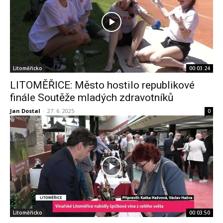
Litoměřicko
00:03:24
LITOMĚŘICE: Město hostilo republikové
finále Soutěže mladých zdravotníků
Jan Dostal
-
27. 6. 2025
0
Litoměřicko
00:03:50