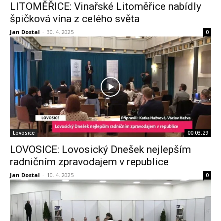
LITOMĚŘICE: Vinařské Litoměřice nabídly
špičková vína z celého světa
Jan Dostal
-
30. 4. 2025
0
Lovosice
00:03:29
LOVOSICE: Lovosický Dnešek nejlepším
radničním zpravodajem v republice
Jan Dostal
-
10. 4. 2025
0