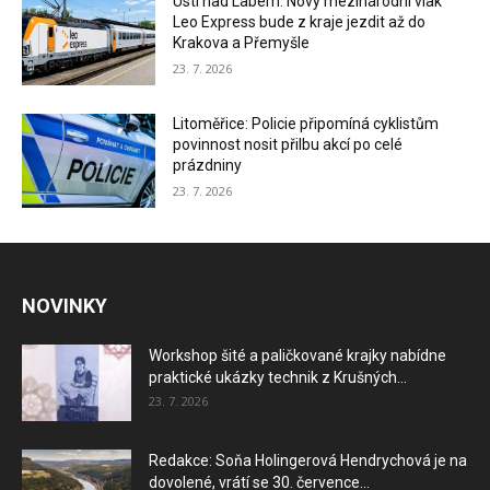
Ústí nad Labem: Nový mezinárodní vlak
Leo Express bude z kraje jezdit až do
Krakova a Přemyšle
23. 7. 2026
Litoměřice: Policie připomíná cyklistům
povinnost nosit přilbu akcí po celé
prázdniny
23. 7. 2026
NOVINKY
Workshop šité a paličkované krajky nabídne
praktické ukázky technik z Krušných...
23. 7. 2026
Redakce: Soňa Holingerová Hendrychová je na
dovolené, vrátí se 30. července...