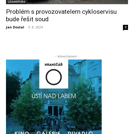
Litoměřicko
Problém s provozovatelem cykloservisu
bude řešit soud
Jan Dostal
-
9. 8. 2024
0
- Advertisment -