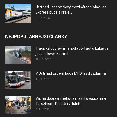
Ústí nad Labem: Nový mezinárodní vlak Leo
Express bude z kraje...
23. 7. 2026
NEJPOPULÁRNĚJŠÍ ČLÁNKY
Tragická dopravní nehoda čtyř aut u Lukavce,
jeden člověk zemřel
18. 11. 2020
V Ústí nad Labem bude MHD jezdit zdarma
18. 9. 2020
Vážná dopravní nehoda mezi Lovosicemi a
Terezínem. Přiletěl i vrtulník
5. 11. 2020