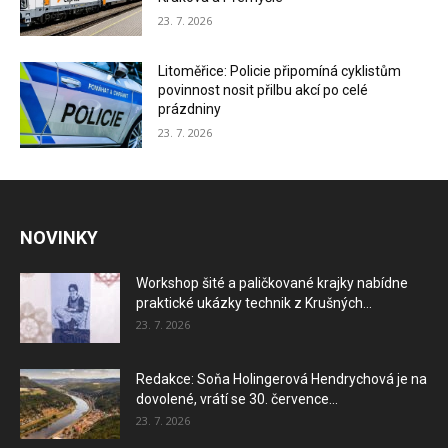
23. 7. 2026
Litoměřice: Policie připomíná cyklistům
povinnost nosit přilbu akcí po celé
prázdniny
23. 7. 2026
NOVINKY
Workshop šité a paličkované krajky nabídne
praktické ukázky technik z Krušných...
23. 7. 2026
Redakce: Soňa Holingerová Hendrychová je na
dovolené, vrátí se 30. července...
23. 7. 2026