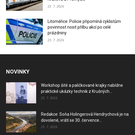
23. 7. 2026
Litoměřice: Policie připomíná cyklistům
povinnost nosit přilbu akcí po celé
prázdniny
23. 7. 2026
NOVINKY
Workshop šité a paličkované krajky nabídne
praktické ukázky technik z Krušných...
23. 7. 2026
Redakce: Soňa Holingerová Hendrychová je na
dovolené, vrátí se 30. července...
23. 7. 2026