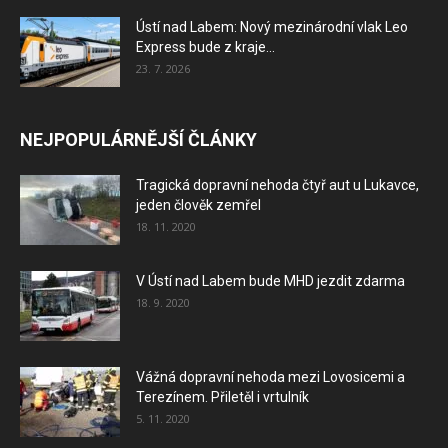
Ústí nad Labem: Nový mezinárodní vlak Leo
Express bude z kraje...
23. 7. 2026
NEJPOPULÁRNĚJŠÍ ČLÁNKY
Tragická dopravní nehoda čtyř aut u Lukavce,
jeden člověk zemřel
18. 11. 2020
V Ústí nad Labem bude MHD jezdit zdarma
18. 9. 2020
Vážná dopravní nehoda mezi Lovosicemi a
Terezínem. Přiletěl i vrtulník
5. 11. 2020