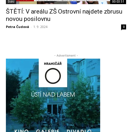
Štětí
00:03:51
ŠTĚTÍ: V areálu ZŠ Ostrovní najdete zbrusu
novou posilovnu
Petra Čudová
-
1. 9. 2024
0
- Advertisment -