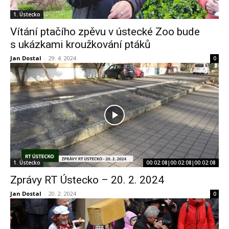
1. Ústecko
Vítání ptačího zpěvu v ústecké Zoo bude
s ukázkami kroužkování ptáků
Jan Dostal
-
29. 4. 2024
0
1. Ústecko
00:02:08|00:02:08|00:02:08
Zprávy RT Ústecko – 20. 2. 2024
Jan Dostal
-
20. 2. 2024
0