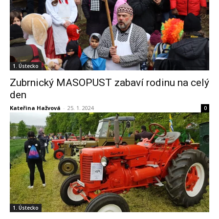
1. Ústecko
Zubrnický MASOPUST zabaví rodinu na celý
den
Kateřina Hažvová
-
25. 1. 2024
0
1. Ústecko