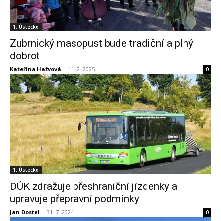
1. Ústecko
Zubrnický masopust bude tradiční a plný
dobrot
Kateřina Hažvová
-
11. 2. 2025
0
1. Ústecko
DÚK zdražuje přeshraniční jízdenky a
upravuje přepravní podmínky
Jan Dostal
-
31. 7. 2024
0