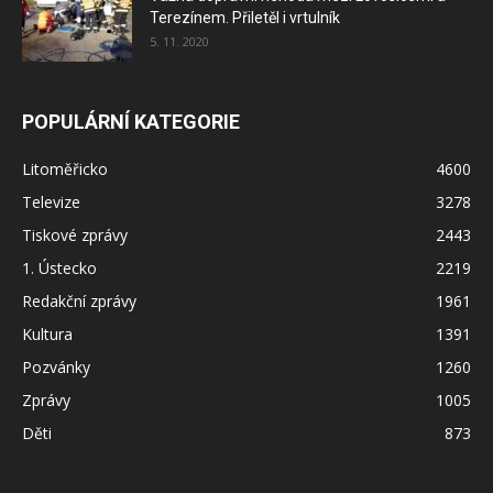
Terezínem. Přiletěl i vrtulník
5. 11. 2020
POPULÁRNÍ KATEGORIE
Litoměřicko
4600
Televize
3278
Tiskové zprávy
2443
1. Ústecko
2219
Redakční zprávy
1961
Kultura
1391
Pozvánky
1260
Zprávy
1005
Děti
873