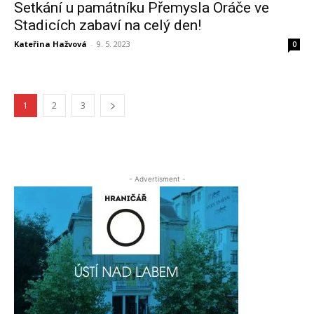
Setkání u památníku Přemysla Oráče ve
Stadicích zabaví na celý den!
Kateřina Hažvová
-
9. 5. 2023
0
1
2
3
- Advertisment -