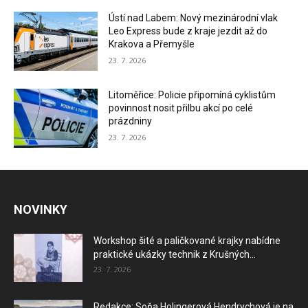
Ústí nad Labem: Nový mezinárodní vlak
Leo Express bude z kraje jezdit až do
Krakova a Přemyšle
23. 7. 2026
Litoměřice: Policie připomíná cyklistům
povinnost nosit přilbu akcí po celé
prázdniny
23. 7. 2026
NOVINKY
Workshop šité a paličkované krajky nabídne
praktické ukázky technik z Krušných...
23. 7. 2026
Redakce: Soňa Holingerová Hendrychová je na