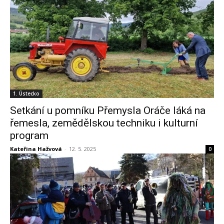
1. Ústecko
Setkání u pomníku Přemysla Oráče láká na
řemesla, zemědělskou techniku i kulturní
program
Kateřina Hažvová
-
12. 5. 2025
0