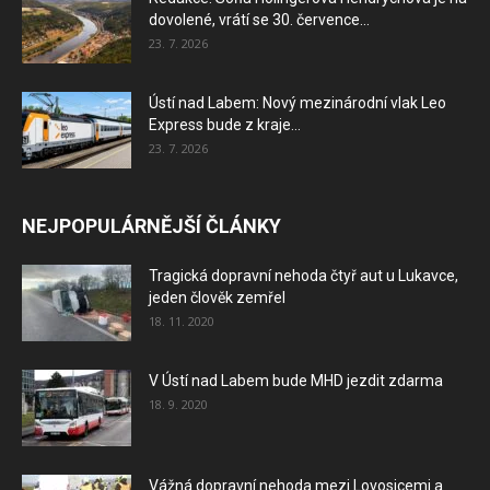
dovolené, vrátí se 30. července...
23. 7. 2026
Ústí nad Labem: Nový mezinárodní vlak Leo
Express bude z kraje...
23. 7. 2026
NEJPOPULÁRNĚJŠÍ ČLÁNKY
Tragická dopravní nehoda čtyř aut u Lukavce,
jeden člověk zemřel
18. 11. 2020
V Ústí nad Labem bude MHD jezdit zdarma
18. 9. 2020
Vážná dopravní nehoda mezi Lovosicemi a