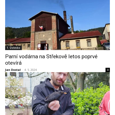
1. Ústecko
Parní vodárna na Střekově letos poprvé
otevírá
Jan Dostal
-
4. 5. 2024
0