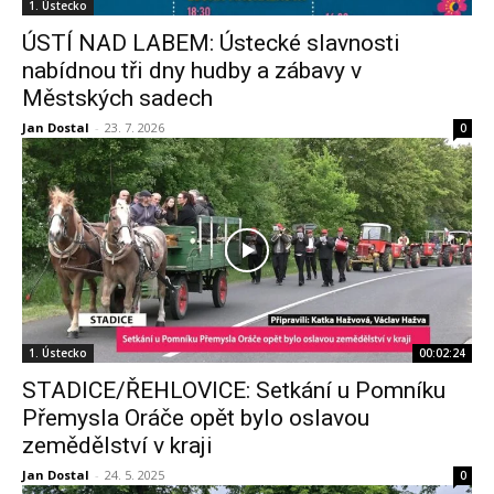
1. Ústecko
ÚSTÍ NAD LABEM: Ústecké slavnosti
nabídnou tři dny hudby a zábavy v
Městských sadech
Jan Dostal
-
23. 7. 2026
0
1. Ústecko
00:02:24
STADICE/ŘEHLOVICE: Setkání u Pomníku
Přemysla Oráče opět bylo oslavou
zemědělství v kraji
Jan Dostal
-
24. 5. 2025
0