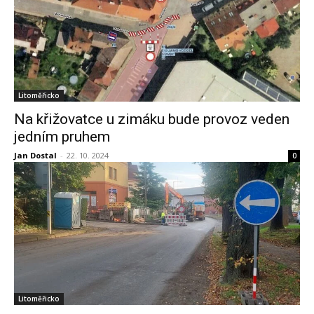
Litoměřicko
Na křižovatce u zimáku bude provoz veden
jedním pruhem
Jan Dostal
-
22. 10. 2024
0
Litoměřicko