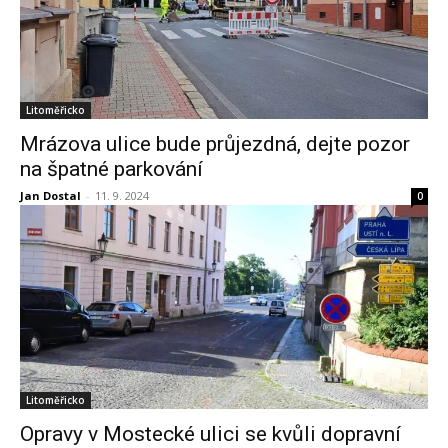
Litoměřicko
Mrázova ulice bude průjezdná, dejte pozor
na špatné parkování
Jan Dostal
-
11. 9. 2024
0
Litoměřicko
Opravy v Mostecké ulici se kvůli dopravní