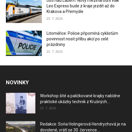
Ústí nad Labem: Nový mezinárodní vlak
Leo Express bude z kraje jezdit až do
Krakova a Přemyšle
23. 7. 2026
Litoměřice: Policie připomíná cyklistům
povinnost nosit přilbu akcí po celé
prázdniny
23. 7. 2026
NOVINKY
Workshop šité a paličkované krajky nabídne
praktické ukázky technik z Krušných...
23. 7. 2026
Redakce: Soňa Holingerová Hendrychová je na
dovolené, vrátí se 30. července...