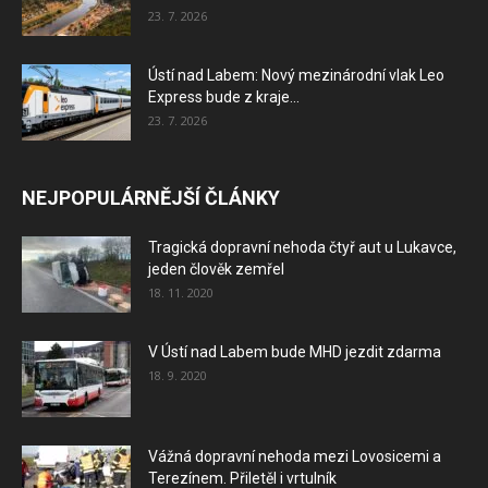
23. 7. 2026
Ústí nad Labem: Nový mezinárodní vlak Leo
Express bude z kraje...
23. 7. 2026
NEJPOPULÁRNĚJŠÍ ČLÁNKY
Tragická dopravní nehoda čtyř aut u Lukavce,
jeden člověk zemřel
18. 11. 2020
V Ústí nad Labem bude MHD jezdit zdarma
18. 9. 2020
Vážná dopravní nehoda mezi Lovosicemi a
Terezínem. Přiletěl i vrtulník