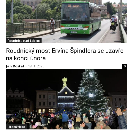
Roudnice nad Labem
Roudnický most Ervína Špindlera se uzavře
na konci února
Jan Dostal
-
18. 1. 2025
0
Litoměřicko