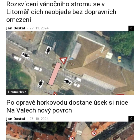
Rozsvícení vánočního stromu se v
Litoměřicích neobjede bez dopravních
omezení
Jan Dostal
-
27. 11. 2024
0
Litoměřicko
Po opravě horkovodu dostane úsek silnice
Na Valech nový povrch
Jan Dostal
-
23. 10. 2024
0