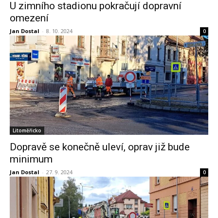
U zimního stadionu pokračují dopravní
omezení
Jan Dostal
-
8. 10. 2024
0
Litoměřicko
Dopravě se konečně uleví, oprav již bude
minimum
Jan Dostal
-
27. 9. 2024
0