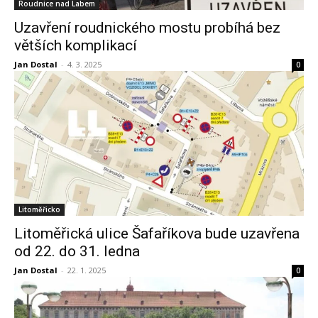
Roudnice nad Labem
Uzavření roudnického mostu probíhá bez
větších komplikací
Jan Dostal
-
4. 3. 2025
0
Litoměřicko
Litoměřická ulice Šafaříkova bude uzavřena
od 22. do 31. ledna
Jan Dostal
-
22. 1. 2025
0