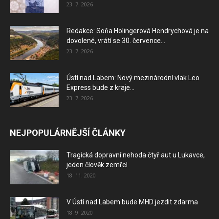
23. 7. 2026
Redakce: Soňa Holingerová Hendrychová je na
dovolené, vrátí se 30. července...
23. 7. 2026
Ústí nad Labem: Nový mezinárodní vlak Leo
Express bude z kraje...
23. 7. 2026
NEJPOPULÁRNĚJŠÍ ČLÁNKY
Tragická dopravní nehoda čtyř aut u Lukavce,
jeden člověk zemřel
18. 11. 2020
V Ústí nad Labem bude MHD jezdit zdarma
18. 9. 2020