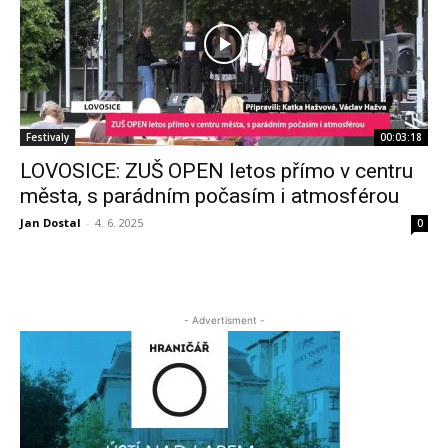
Festivaly
00:03:18
LOVOSICE: ZUŠ OPEN letos přímo v centru
města, s parádním počasím i atmosférou
Jan Dostal
-
4. 6. 2025
0
- Advertisment -