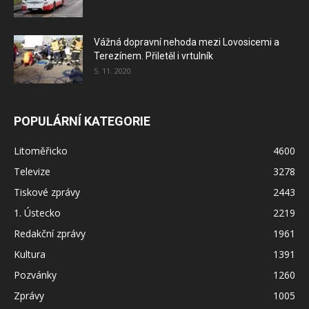
Vážná dopravní nehoda mezi Lovosicemi a
Terezínem. Přiletěl i vrtulník
5. 11. 2020
POPULÁRNÍ KATEGORIE
Litoměřicko
4600
Televize
3278
Tiskové zprávy
2443
1. Ústecko
2219
Redakční zprávy
1961
Kultura
1391
Pozvánky
1260
Zprávy
1005