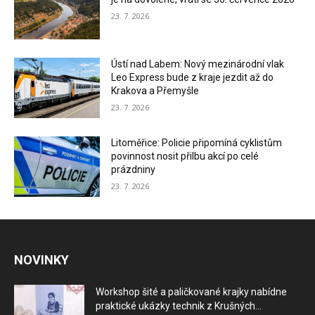
23. 7. 2026
Ústí nad Labem: Nový mezinárodní vlak
Leo Express bude z kraje jezdit až do
Krakova a Přemyšle
23. 7. 2026
Litoměřice: Policie připomíná cyklistům
povinnost nosit přilbu akcí po celé
prázdniny
23. 7. 2026
NOVINKY
Workshop šité a paličkované krajky nabídne
praktické ukázky technik z Krušných...