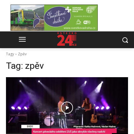
Tagy
Zpěv
Tag:
zpěv