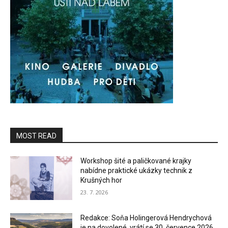
MOST READ
Workshop šité a paličkované krajky
nabídne praktické ukázky technik z
Krušných hor
23. 7. 2026
Redakce: Soňa Holingerová Hendrychová
je na dovolené, vrátí se 30. července 2026