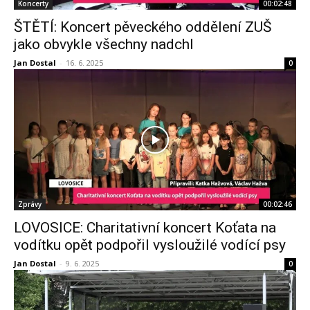
Koncerty
00:02:48
ŠTĚTÍ: Koncert pěveckého oddělení ZUŠ
jako obvykle všechny nadchl
Jan Dostal
-
16. 6. 2025
0
Zprávy
00:02:46
LOVOSICE: Charitativní koncert Koťata na
vodítku opět podpořil vysloužilé vodící psy
Jan Dostal
-
9. 6. 2025
0