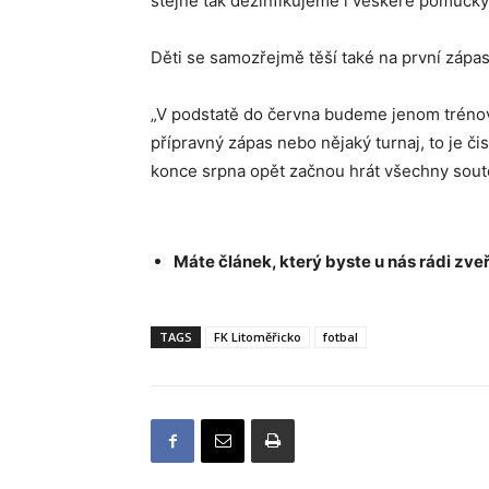
stejně tak dezinfikujeme i veškeré pomůcky
Děti se samozřejmě těší také na první zápas
„V podstatě do června budeme jenom trénova
přípravný zápas nebo nějaký turnaj, to je č
konce srpna opět začnou hrát všechny sout
Máte článek, který byste u nás rádi zveř
TAGS
FK Litoměřicko
fotbal