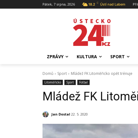
C
Pátek, 7 srpna, 2026
Při
18.2
Ústí nad Labem
ZPRÁVY
KULTURA
SPORT
Domů
Sport
Mládež FK Litoměřicko opět trénuje
Litoměřicko
Sport
Fotbal
Mládež FK Litoměř
Jan Dostal
22. 5. 2020