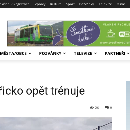
hlášení / Registrace
Zprávy
Kultura
Sport
Pozvánky
Televize
O nás
MĚSTA/OBCE
POZVÁNKY
TELEVIZE
PARTNEŘI
icko opět trénuje
26
0