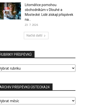
Litoměřice pomohou
obchodníkům v Dlouhé a
Mostecké. Lidé získají příspěvek
na...
23. 7. 2026
Načíst další
RUBRIKY PŘÍSPĚVKŮ
UBRIKY
ŘÍSPĚVKŮ
ARCHIV PŘÍSPĚVKŮ ÚSTECKA24
RCHIV
ŘÍSPĚVKŮ
STECKA24