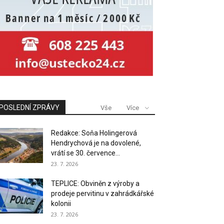
POSLEDNÍ ZPRÁVY
Vše
Více
Redakce: Soňa Holingerová
Hendrychová je na dovolené,
vrátí se 30. července...
23. 7. 2026
TEPLICE: Obviněn z výroby a
prodeje pervitinu v zahrádkářské
kolonii
23. 7. 2026