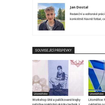
Jan Dostal
Redakční a editorské práci
konkrétně hlavně fotbal, c
SOUVISEJÍCÍ PŘÍSPĚVKY
Litoměřicko
Litoměřicko
Workshop šité a paličkované krajky
Litoměřice: 
nabídne praktické ukázky technik z
cyklistům po