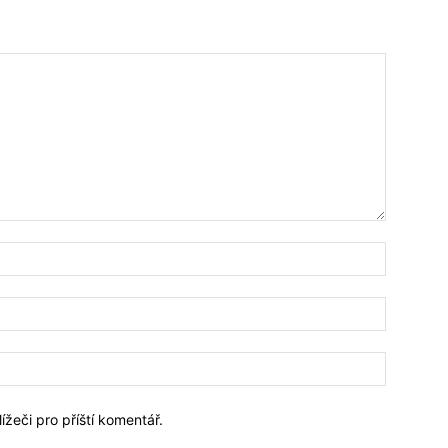
Jméno:*
Email:*
Webové
stránky:
ížeči pro příští komentář.