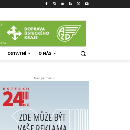
OSTATNÍ
O NÁS
- Naši partneři -