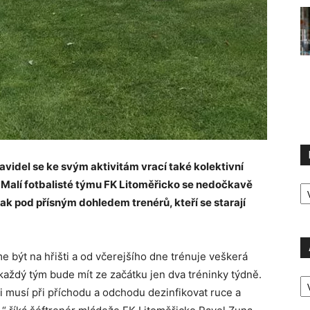
videl se ke svým aktivitám vrací také kolektivní
R
 Malí fotbalisté týmu FK Litoměřicko se nedočkavě
P
šak pod přísným dohledem trenérů, kteří se starají
 být na hřišti a od včerejšího dne trénuje veškerá
A
každý tým bude mít ze začátku jen dva tréninky týdně.
P
i musí při příchodu a odchodu dezinfikovat ruce a
Ú