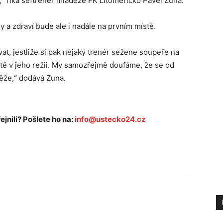
,“ říká šéftrenér mládeže FK Litoměřicko Pavel Zuna.
y a zdraví bude ale i nadále na prvním místě.
t, jestliže si pak nějaký trenér sežene soupeře na
istě v jeho režii. My samozřejmě doufáme, že se od
ěže,“ dodává Zuna.
ejnili? Pošlete ho na:
info@ustecko24.cz