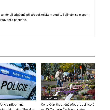
 se věnuji brigádně při středoškolském studiu. Zajímám se o sport,
estování a počítače.
Litoměřicko
Policie připomíná
Cenově zvýhodněný předprodej lístků
vinnost nosit přilbu akcí
na 50. Zahradu Čech je v plném