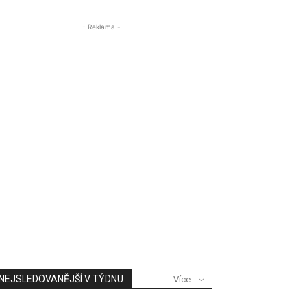
- Reklama -
NEJSLEDOVANĚJŠÍ V TÝDNU
Více