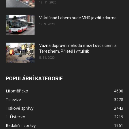
18. 11. 2020
V Ústí nad Labem bude MHD jezdit zdarma
18. 9. 2020
Vážná dopravní nehoda mezi Lovosicemi a
Terezínem. Přiletěl i vrtulník
5. 11. 2020
POPULÁRNÍ KATEGORIE
Litoměřicko
4600
Televize
3278
Tiskové zprávy
2443
1. Ústecko
2219
Redakční zprávy
1961