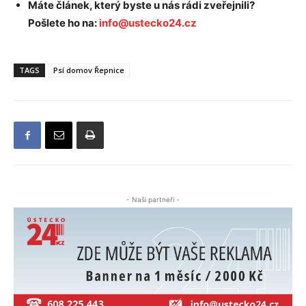
Máte článek, který byste u nás rádi zveřejnili?
Pošlete ho na:
info@ustecko24.cz
TAGS
Psí domov Řepnice
- Naši partneři -