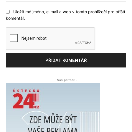
str
Uložit mé jméno, e-mail a web v tomto prohlížeči pro příští
komentář.
- Naši partneři -