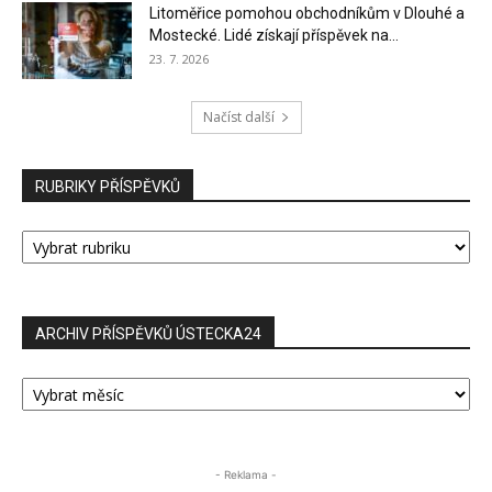
Litoměřice pomohou obchodníkům v Dlouhé a
Mostecké. Lidé získají příspěvek na...
23. 7. 2026
Načíst další
RUBRIKY PŘÍSPĚVKŮ
RUBRIKY
PŘÍSPĚVKŮ
ARCHIV PŘÍSPĚVKŮ ÚSTECKA24
ARCHIV
PŘÍSPĚVKŮ
ÚSTECKA24
- Reklama -