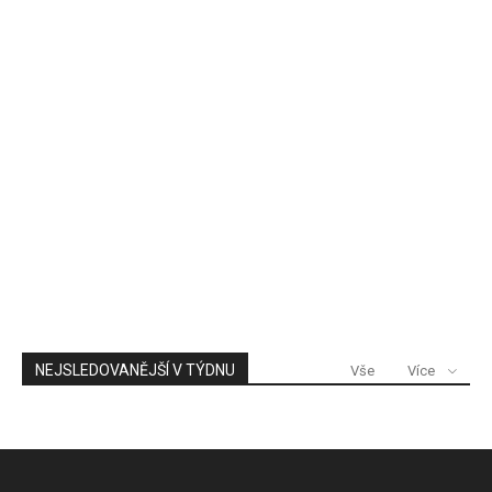
NEJSLEDOVANĚJŠÍ V TÝDNU
Vše
Více