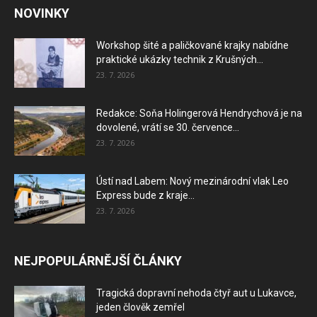
NOVINKY
Workshop šité a paličkované krajky nabídne
praktické ukázky technik z Krušných...
23. 7. 2026
Redakce: Soňa Holingerová Hendrychová je na
dovolené, vrátí se 30. července...
23. 7. 2026
Ústí nad Labem: Nový mezinárodní vlak Leo
Express bude z kraje...
23. 7. 2026
NEJPOPULÁRNĚJŠÍ ČLÁNKY
Tragická dopravní nehoda čtyř aut u Lukavce,
jeden člověk zemřel