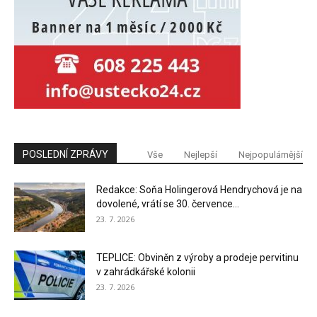
POSLEDNÍ ZPRÁVY
Vše
Nejlepší
Nejpopulárnější
Redakce: Soňa Holingerová Hendrychová je na
dovolené, vrátí se 30. července...
23. 7. 2026
TEPLICE: Obviněn z výroby a prodeje pervitinu
v zahrádkářské kolonii
23. 7. 2026