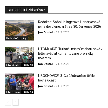
SOUVISEJÍCÍ PŘÍSPĚVKY
Redakce: Soňa Holingerová Hendrychová
je na dovolené, vrátí se 30. července 2026
Jan Dostal
-
23. 7. 2026
Redakční zprávy
LITOMĚŘICE: Turisté i místní mohou nově v
létě navštívit komentované prohlídky
městem
Jan Dostal
-
21. 7. 2026
Litoměřicko
00:02:18
LIBOCHOVICE: 3. Gulášobraní se těšilo
hojné účasti
Jan Dostal
-
21. 7. 2026
Libochovice
00:02:14