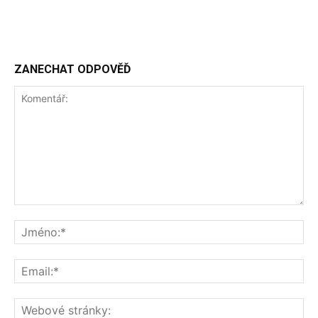
ZANECHAT ODPOVĚĎ
Komentář:
Jm
Ema
We