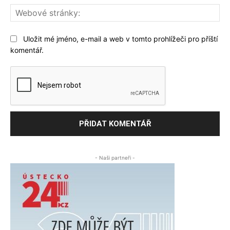
We
str
Uložit mé jméno, e-mail a web v tomto prohlížeči pro příští
komentář.
- Naši partneři -