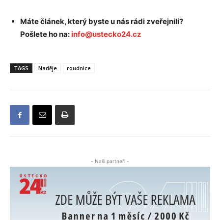
Máte článek, který byste u nás rádi zveřejnili?
Pošlete ho na:
info@ustecko24.cz
TAGS
Naděje
roudnice
- Naši partneři -