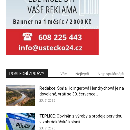
POSLEDNÍ ZPRÁVY
Vše
Nejlepší
Nejpopulárnější
Redakce: Soňa Holingerová Hendrychová je na
dovolené, vrátí se 30. července...
23. 7. 2026
TEPLICE: Obviněn z výroby a prodeje pervitinu
v zahrádkářské kolonii
23. 7. 2026