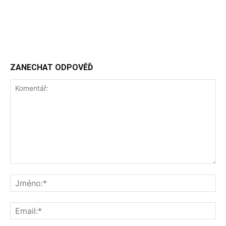
ZANECHAT ODPOVĚĎ
Komentář:
Jm
Ema