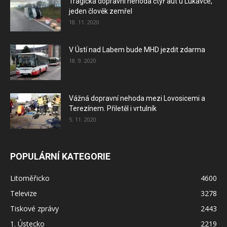
Tragická dopravní nehoda čtyř aut u Lukavce,
jeden člověk zemřel
18. 11. 2020
V Ústí nad Labem bude MHD jezdit zdarma
18. 9. 2020
Vážná dopravní nehoda mezi Lovosicemi a
Terezínem. Přiletěl i vrtulník
5. 11. 2020
POPULÁRNÍ KATEGORIE
Litoměřicko
4600
Televize
3278
Tiskové zprávy
2443
1. Ústecko
2219