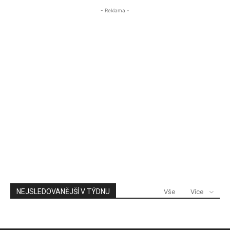
- Reklama -
NEJSLEDOVANĚJŠÍ V TÝDNU
Vše
Více