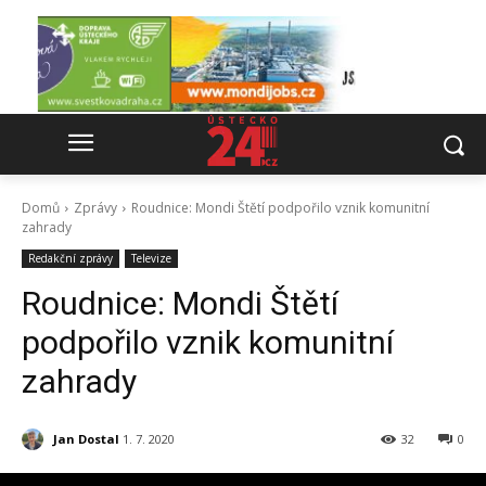
Domů
Zprávy
Roudnice: Mondi Štětí podpořilo vznik komunitní
zahrady
Redakční zprávy
Televize
Roudnice: Mondi Štětí
podpořilo vznik komunitní
zahrady
Jan Dostal
1. 7. 2020
32
0