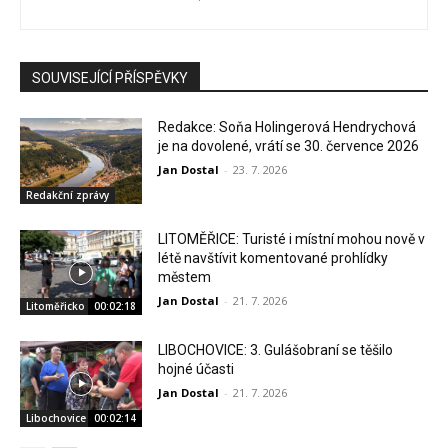
SOUVISEJÍCÍ PŘÍSPĚVKY
Redakce: Soňa Holingerová Hendrychová
je na dovolené, vrátí se 30. července 2026
Jan Dostal
-
23. 7. 2026
Redakční zprávy
LITOMĚŘICE: Turisté i místní mohou nově v
létě navštívit komentované prohlídky
městem
Jan Dostal
-
21. 7. 2026
Litoměřicko
00:02:18
LIBOCHOVICE: 3. Gulášobraní se těšilo
hojné účasti
Jan Dostal
-
21. 7. 2026
Libochovice
00:02:14