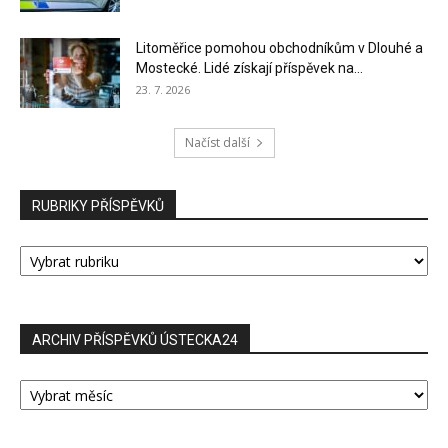
Litoměřice pomohou obchodníkům v Dlouhé a
Mostecké. Lidé získají příspěvek na...
23. 7. 2026
Načíst další
RUBRIKY PŘÍSPĚVKŮ
RUBRIKY
PŘÍSPĚVKŮ
ARCHIV PŘÍSPĚVKŮ ÚSTECKA24
ARCHIV
PŘÍSPĚVKŮ
ÚSTECKA24