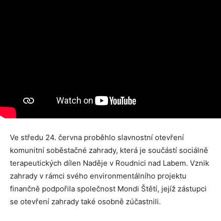
Ve středu 24. června proběhlo slavnostní otevření
komunitní soběstačné zahrady, která je součástí sociálně
terapeutických dílen Naděje v Roudnici nad Labem. Vznik
zahrady v rámci svého environmentálního projektu
finančně podpořila společnost Mondi Štětí, jejíž zástupci
se otevření zahrady také osobně zúčastnili.