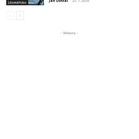
Jan Dostal
-
23. 7. 2026
Litoměřicko
- Reklama -