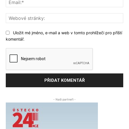
Ema
We
str
Uložit mé jméno, e-mail a web v tomto prohlížeči pro příští
komentář.
- Naši partneři -