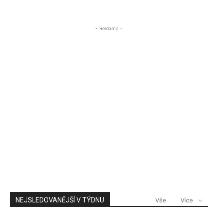
ÚSTECKA24
- Reklama -
NEJSLEDOVANĚJŠÍ V TÝDNU
Vše
Více