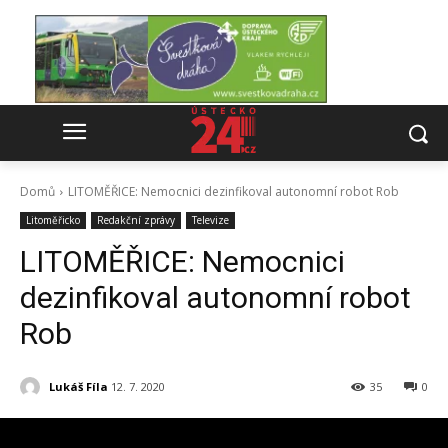
Domů
LITOMĚŘICE: Nemocnici dezinfikoval autonomní robot Rob
Litoměřicko
Redakční zprávy
Televize
LITOMĚŘICE: Nemocnici
dezinfikoval autonomní robot
Rob
Lukáš Fíla
12. 7. 2020
35
0