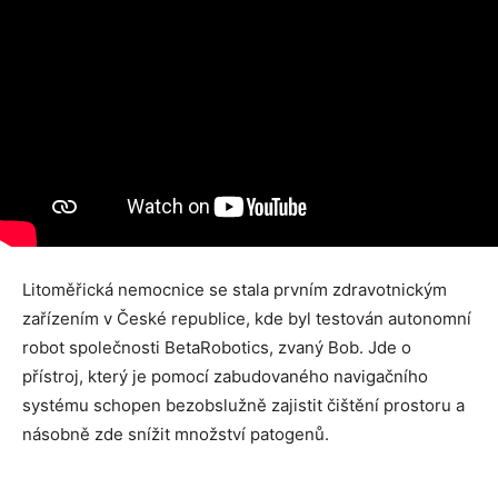
Litoměřická nemocnice se stala prvním zdravotnickým
zařízením v České republice, kde byl testován autonomní
robot společnosti BetaRobotics, zvaný Bob. Jde o
přístroj, který je pomocí zabudovaného navigačního
systému schopen bezobslužně zajistit čištění prostoru a
násobně zde snížit množství patogenů.