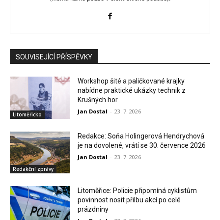
SOUVISEJÍCÍ PŘÍSPĚVKY
Workshop šité a paličkované krajky
nabídne praktické ukázky technik z
Krušných hor
Jan Dostal
-
23. 7. 2026
Litoměřicko
Redakce: Soňa Holingerová Hendrychová
je na dovolené, vrátí se 30. července 2026
Jan Dostal
-
23. 7. 2026
Redakční zprávy
Litoměřice: Policie připomíná cyklistům
povinnost nosit přilbu akcí po celé
prázdniny