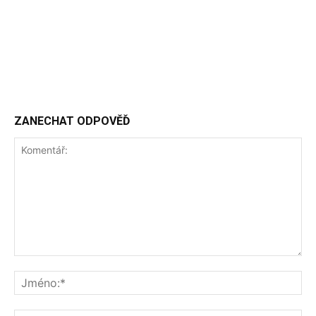
ZANECHAT ODPOVĚĎ
Komentář:
Jm