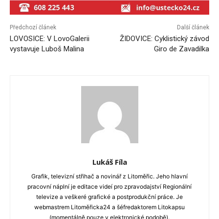
Předchozí článek
Další článek
LOVOSICE: V LovoGalerii
ŽIDOVICE: Cyklistický závod
vystavuje Luboš Malina
Giro de Zavadilka
Lukáš Fíla
Grafik, televizní střihač a novinář z Litoměřic. Jeho hlavní
pracovní náplní je editace videí pro zpravodajství Regionální
televize a veškeré grafické a postprodukční práce. Je
webmastrem Litoměřicka24 a šéfredaktorem Litokapsu
(momentálně pouze v elektronické podobě).