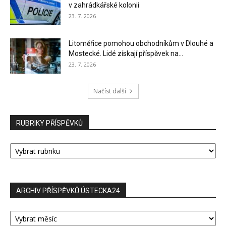
v zahrádkářské kolonii
23. 7. 2026
Litoměřice pomohou obchodníkům v Dlouhé a
Mostecké. Lidé získají příspěvek na...
23. 7. 2026
Načíst další
RUBRIKY PŘÍSPĚVKŮ
RUBRIKY
PŘÍSPĚVKŮ
ARCHIV PŘÍSPĚVKŮ ÚSTECKA24
ARCHIV
PŘÍSPĚVKŮ