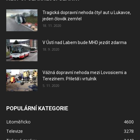
Tragická dopravní nehoda čtyř aut u Lukavce,
jeden člověk zemřel
18. 11. 2020
V Ústí nad Labem bude MHD jezdit zdarma
18. 9. 2020
Vážná dopravní nehoda mezi Lovosicemi a
Terezínem. Přiletěl i vrtulník
5. 11. 2020
POPULÁRNÍ KATEGORIE
Litoměřicko
4600
Televize
3278