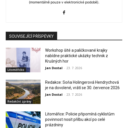
(momentálně pouze v elektronické podobě).
SOUVISEJÍCÍ PŘÍSPĚVKY
Workshop šité a paličkované krajky
nabídne praktické ukázky technik z
Krušných hor
Jan Dostal
-
23. 7. 2026
Litoměřicko
Redakce: Soňa Holingerová Hendrychová
je na dovolené, vrátí se 30. července 2026
Jan Dostal
-
23. 7. 2026
Redakční zprávy
Litoměřice: Policie připomíná cyklistům
povinnost nosit přilbu akcí po celé
prázdniny