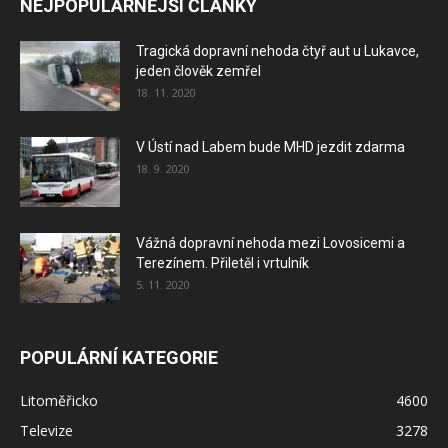
NEJPOPULÁRNĚJŠÍ ČLÁNKY
Tragická dopravní nehoda čtyř aut u Lukavce,
jeden člověk zemřel
18. 11. 2020
V Ústí nad Labem bude MHD jezdit zdarma
18. 9. 2020
Vážná dopravní nehoda mezi Lovosicemi a
Terezínem. Přiletěl i vrtulník
5. 11. 2020
POPULÁRNÍ KATEGORIE
Litoměřicko
4600
Televize
3278