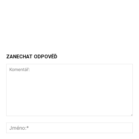
ZANECHAT ODPOVĚĎ
Komentář:
Jm