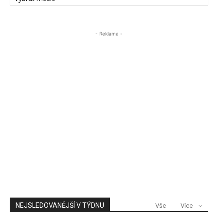
ÚSTECKA24
- Reklama -
NEJSLEDOVANĚJŠÍ V TÝDNU
Vše
Více