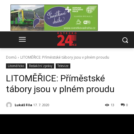
Domů
LITOMĚŘICE: Příměstské tábory jsou v plném proudu
Litoměřicko
Redakční zprávy
Televize
LITOMĚŘICE: Příměstské
tábory jsou v plném proudu
Lukáš Fíla
17. 7. 2020
13
0