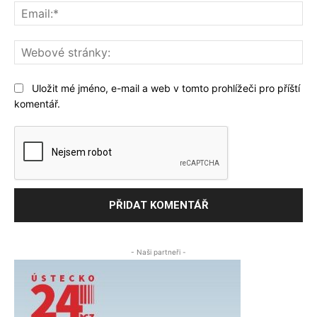
Ema
We
str
Uložit mé jméno, e-mail a web v tomto prohlížeči pro příští
komentář.
- Naši partneři -