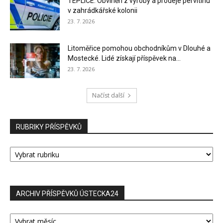
TEPLICE: Obviněn z výroby a prodeje pervitinu
v zahrádkářské kolonii
23. 7. 2026
Litoměřice pomohou obchodníkům v Dlouhé a
Mostecké. Lidé získají příspěvek na...
23. 7. 2026
Načíst další
RUBRIKY PŘÍSPĚVKŮ
RUBRIKY
PŘÍSPĚVKŮ
ARCHIV PŘÍSPĚVKŮ ÚSTECKA24
ARCHIV
PŘÍSPĚVKŮ