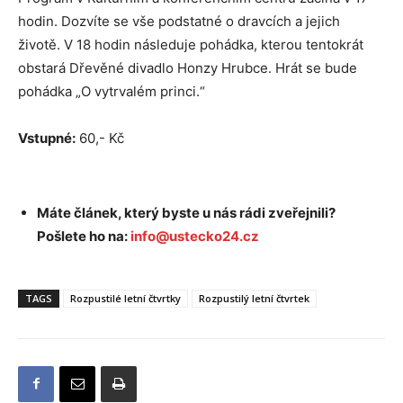
hodin. Dozvíte se vše podstatné o dravcích a jejich
životě. V 18 hodin následuje pohádka, kterou tentokrát
obstará Dřevěné divadlo Honzy Hrubce. Hrát se bude
pohádka „O vytrvalém princi.“
Vstupné:
60,- Kč
Máte článek, který byste u nás rádi zveřejnili?
Pošlete ho na:
info@ustecko24.cz
TAGS
Rozpustilé letní čtvrtky
Rozpustilý letní čtvrtek