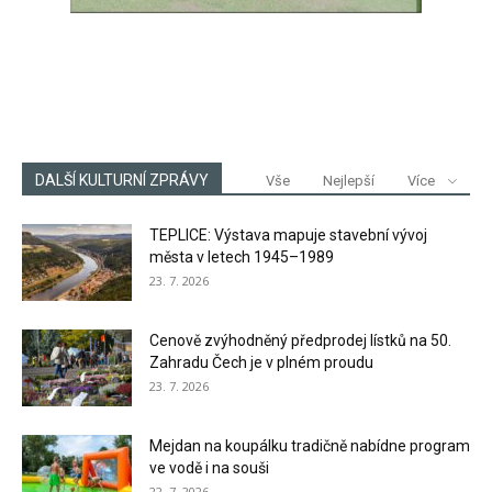
DALŠÍ KULTURNÍ ZPRÁVY
Vše
Nejlepší
Více
TEPLICE: Výstava mapuje stavební vývoj
města v letech 1945–1989
23. 7. 2026
Cenově zvýhodněný předprodej lístků na 50.
Zahradu Čech je v plném proudu
23. 7. 2026
Mejdan na koupálku tradičně nabídne program
ve vodě i na souši
22. 7. 2026