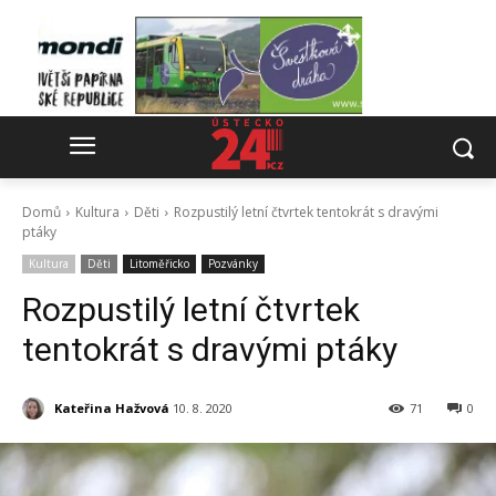
Domů
Kultura
Děti
Rozpustilý letní čtvrtek tentokrát s dravými
ptáky
Kultura
Děti
Litoměřicko
Pozvánky
Rozpustilý letní čtvrtek
tentokrát s dravými ptáky
Kateřina Hažvová
10. 8. 2020
71
0