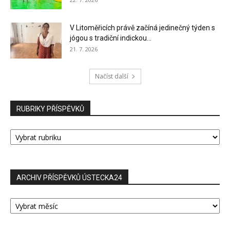
V Litoměřicích právě začíná jedinečný týden s
jógou s tradiční indickou...
21. 7. 2026
Načíst další
RUBRIKY PŘÍSPĚVKŮ
RUBRIKY
PŘÍSPĚVKŮ
ARCHIV PŘÍSPĚVKŮ ÚSTECKA24
ARCHIV
PŘÍSPĚVKŮ
ÚSTECKA24