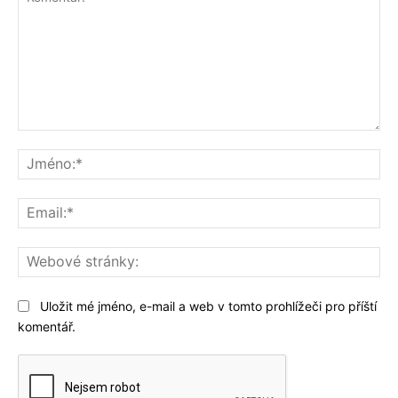
Komentář:
Jm
Ema
We
str
Uložit mé jméno, e-mail a web v tomto prohlížeči pro příští
komentář.