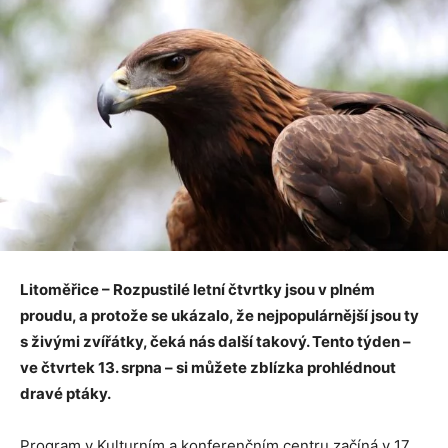
Litoměřice – Rozpustilé letní čtvrtky jsou v plném
proudu, a protože se ukázalo, že nejpopulárnější jsou ty
s živými zvířátky, čeká nás další takový. Tento týden –
ve čtvrtek 13. srpna – si můžete zblízka prohlédnout
dravé ptáky.
Program v Kulturním a konferenčním centru začíná v 17