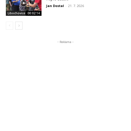
Jan Dostal
-
21. 7. 2026
Libochovice
00:02:14
- Reklama -