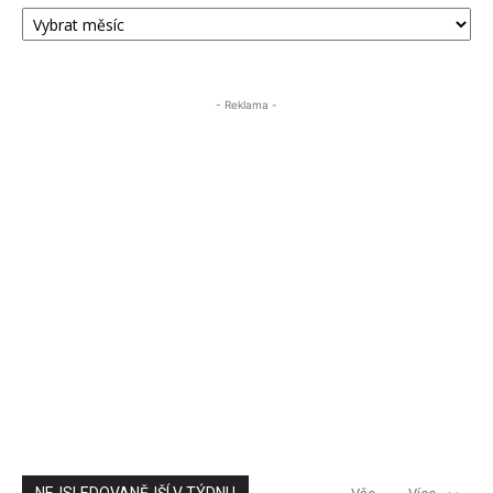
ARCHIV
PŘÍSPĚVKŮ
ÚSTECKA24
- Reklama -