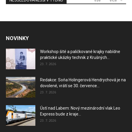
NEJSLEDOVANĚJŠÍ V TÝDNU
Vše
Více
NOVINKY
Workshop šité a paličkované krajky nabídne
praktické ukázky technik z Krušných...
23. 7. 2026
Redakce: Soňa Holingerová Hendrychová je na
dovolené, vrátí se 30. července...
23. 7. 2026
Ústí nad Labem: Nový mezinárodní vlak Leo
Express bude z kraje...
23. 7. 2026