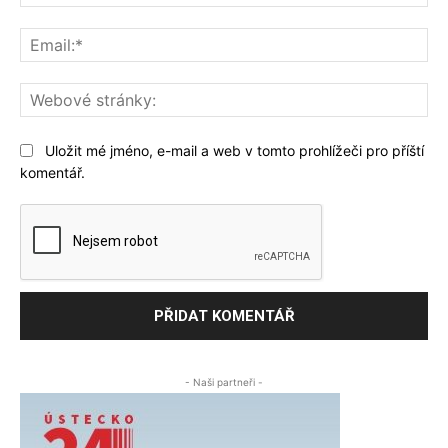
Ema
We
str
Uložit mé jméno, e-mail a web v tomto prohlížeči pro příští
komentář.
- Naši partneři -