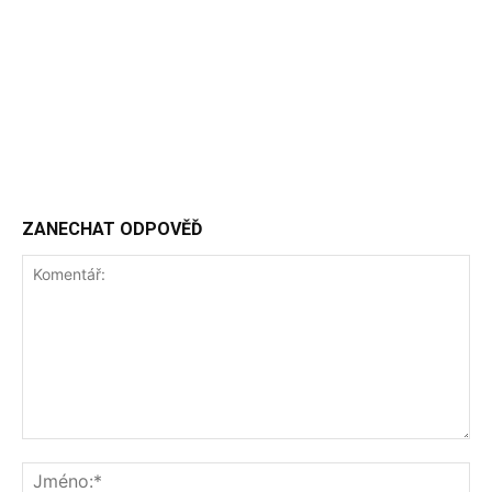
ZANECHAT ODPOVĚĎ
Komentář:
Jm