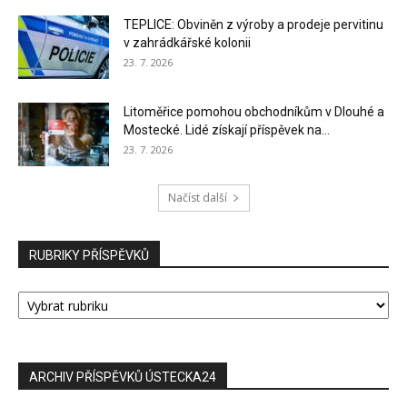
TEPLICE: Obviněn z výroby a prodeje pervitinu
v zahrádkářské kolonii
23. 7. 2026
Litoměřice pomohou obchodníkům v Dlouhé a
Mostecké. Lidé získají příspěvek na...
23. 7. 2026
Načíst další
RUBRIKY PŘÍSPĚVKŮ
RUBRIKY
PŘÍSPĚVKŮ
ARCHIV PŘÍSPĚVKŮ ÚSTECKA24