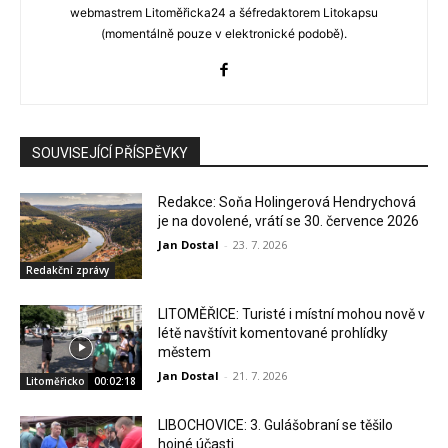
webmastrem Litoměřicka24 a šéfredaktorem Litokapsu
(momentálně pouze v elektronické podobě).
SOUVISEJÍCÍ PŘÍSPĚVKY
Redakce: Soňa Holingerová Hendrychová
je na dovolené, vrátí se 30. července 2026
Jan Dostal
-
23. 7. 2026
Redakční zprávy
LITOMĚŘICE: Turisté i místní mohou nově v
létě navštívit komentované prohlídky
městem
Jan Dostal
-
21. 7. 2026
Litoměřicko
00:02:18
LIBOCHOVICE: 3. Gulášobraní se těšilo
hojné účasti