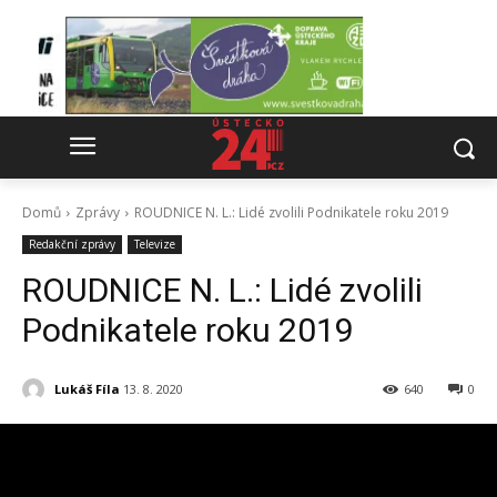
Domů
Zprávy
ROUDNICE N. L.: Lidé zvolili Podnikatele roku 2019
Redakční zprávy
Televize
ROUDNICE N. L.: Lidé zvolili
Podnikatele roku 2019
Lukáš Fíla
13. 8. 2020
640
0