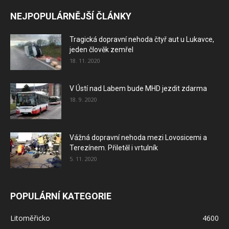
NEJPOPULÁRNĚJŠÍ ČLÁNKY
Tragická dopravní nehoda čtyř aut u Lukavce,
jeden člověk zemřel
18. 11. 2020
V Ústí nad Labem bude MHD jezdit zdarma
18. 9. 2020
Vážná dopravní nehoda mezi Lovosicemi a
Terezínem. Přiletěl i vrtulník
5. 11. 2020
POPULÁRNÍ KATEGORIE
Litoměřicko
4600