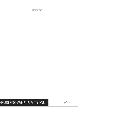
- Reklama -
NEJSLEDOVANĚJŠÍ V TÝDNU
Více