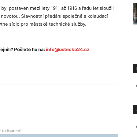
yl postaven mezi lety 1911 až 1916 a řadu let sloužil
 novotou. Slavnostní předání společně s kolaudací
ytne sídlo pro městské technické služby.
ejnili? Pošlete ho na:
info@ustecko24.cz
R
P
A
P
- Naši partneři -
Ú