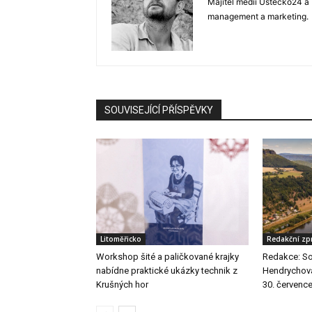
Majitel médií Ústecko24 a 
management a marketing.
SOUVISEJÍCÍ PŘÍSPĚVKY
Litoměřicko
Redakční zp
Workshop šité a paličkované krajky
Redakce: So
nabídne praktické ukázky technik z
Hendrychová 
Krušných hor
30. červenc