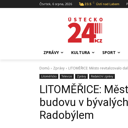
C
Čtvrtek, 6 srpna, 2026
P
23.5
Ústí nad Labem
ZPRÁVY
KULTURA
SPORT
Domů
Zprávy
LITOMĚŘICE: Město revitalizovalo d
Litoměřicko
Televize
Zprávy
Redakční zprávy
LITOMĚŘICE: Město
budovu v bývalýc
Radobýlem