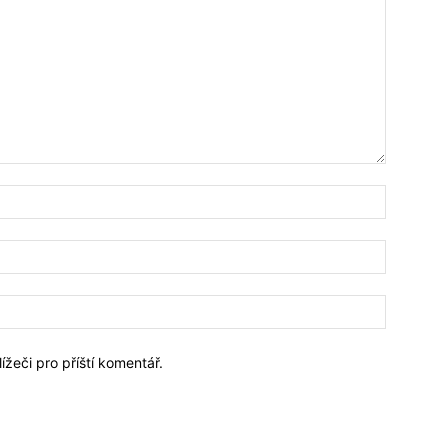
Jméno:*
Email:*
Webové
stránky:
ížeči pro příští komentář.