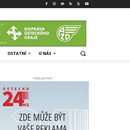
OSTATNÍ
O NÁS
- Naši partneři -