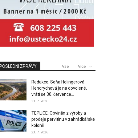
POSLEDNÍ ZPRÁVY
Vše
Více
Redakce: Soňa Holingerová
Hendrychová je na dovolené,
vrátí se 30. července...
23. 7. 2026
TEPLICE: Obviněn z výroby a
prodeje pervitinu v zahrádkářské
kolonii
23. 7. 2026