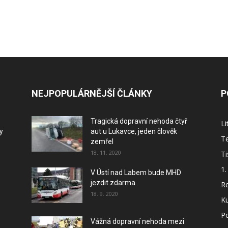
NEJPOPULÁRNĚJŠÍ ČLÁNKY
P
Tragická dopravní nehoda čtyř
L
y
aut u Lukavce, jeden člověk
Te
zemřel
18. 11. 2020
Ti
1.
V Ústí nad Labem bude MHD
jezdit zdarma
Re
18. 9. 2020
Ku
P
Vážná dopravní nehoda mezi