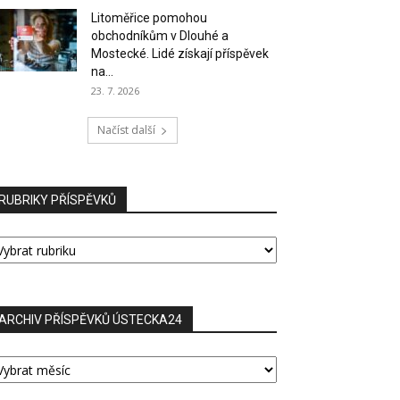
Litoměřice pomohou
obchodníkům v Dlouhé a
Mostecké. Lidé získají příspěvek
na...
23. 7. 2026
Načíst další
RUBRIKY PŘÍSPĚVKŮ
UBRIKY
ŘÍSPĚVKŮ
ARCHIV PŘÍSPĚVKŮ ÚSTECKA24
RCHIV
ŘÍSPĚVKŮ
STECKA24