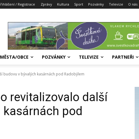
řihlášení / Registrace
Zprávy
Kultura
Sport
Pozvánky
Televize
O nás
MĚSTA/OBCE
POZVÁNKY
TELEVIZE
PARTNEŘI
alší budovu v bývalých kasárnách pod Radobýlem
 revitalizovalo další
h kasárnách pod