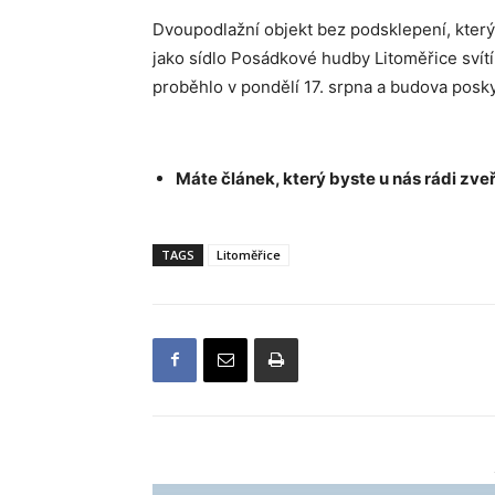
Dvoupodlažní objekt bez podsklepení, který b
jako sídlo Posádkové hudby Litoměřice svítí
proběhlo v pondělí 17. srpna a budova posk
Máte článek, který byste u nás rádi zveř
TAGS
Litoměřice