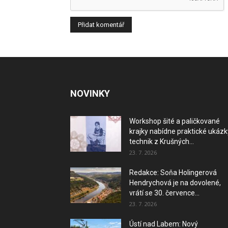
NOVINKY
Workshop šité a paličkované
krajky nabídne praktické ukázk
technik z Krušných...
23. 7. 2026
Redakce: Soňa Holingerová
Hendrychová je na dovolené,
vrátí se 30. července...
23. 7. 2026
Ústí nad Labem: Nový