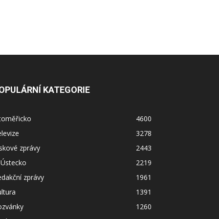
OPULÁRNÍ KATEGORIE
itoměřicko
4600
levize
3278
skové zprávy
2443
 Ústecko
2219
dakční zprávy
1961
ltura
1391
ozvánky
1260