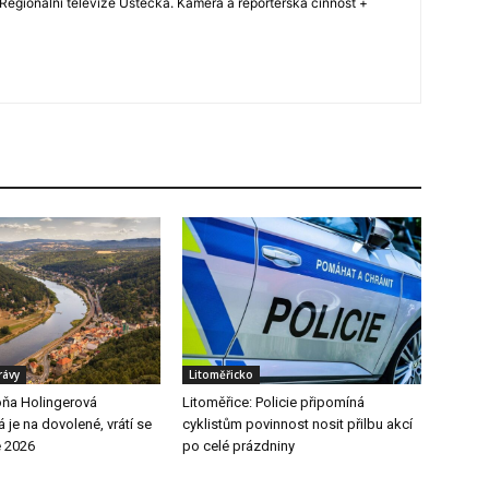
Regionální televize Ústecka. Kamera a reportérská činnost +
rávy
Litoměřicko
ňa Holingerová
Litoměřice: Policie připomíná
je na dovolené, vrátí se
cyklistům povinnost nosit přilbu akcí
e 2026
po celé prázdniny