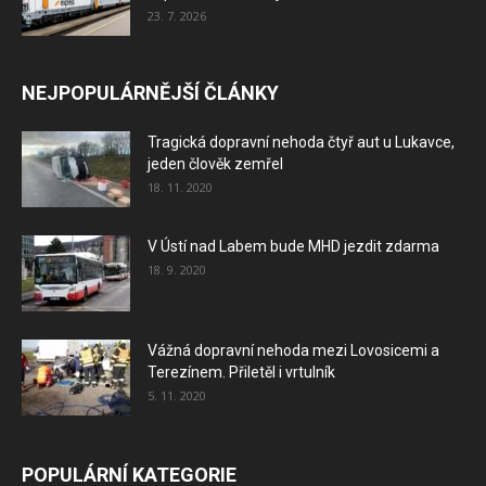
23. 7. 2026
NEJPOPULÁRNĚJŠÍ ČLÁNKY
Tragická dopravní nehoda čtyř aut u Lukavce,
jeden člověk zemřel
18. 11. 2020
V Ústí nad Labem bude MHD jezdit zdarma
18. 9. 2020
Vážná dopravní nehoda mezi Lovosicemi a
Terezínem. Přiletěl i vrtulník
5. 11. 2020
POPULÁRNÍ KATEGORIE