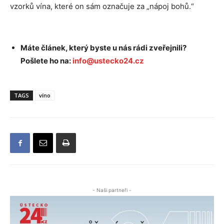
vzorků vína, které on sám označuje za „nápoj bohů.“
Máte článek, který byste u nás rádi zveřejnili?
Pošlete ho na:
info@ustecko24.cz
TAGS
víno
- Naši partneři -