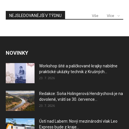
NEJSLEDOVANĚJŠÍ V TÝDNU
Vše
Více
NOVINKY
Workshop šité a paličkované krajky nabídne
praktické ukázky technik z Krušných...
23. 7. 2026
Redakce: Soňa Holingerová Hendrychová je na
dovolené, vrátí se 30. července...
23. 7. 2026
Ústí nad Labem: Nový mezinárodní vlak Leo
Express bude z kraje...