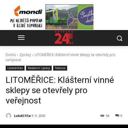
Domů
Zprávy
LITOMĚŘICE: Klášterní vinné sklepy se otevřely pro
veřejnost
Litoměřicko
Redakční zprávy
Televize
LITOMĚŘICE: Klášterní vinné
sklepy se otevřely pro
veřejnost
Lukáš Fíla
9. 9. 2020
54
0