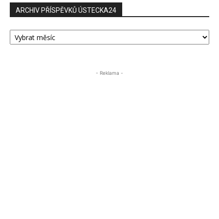
ARCHIV PŘÍSPĚVKŮ ÚSTECKA24
ARCHIV
PŘÍSPĚVKŮ
ÚSTECKA24
- Reklama -