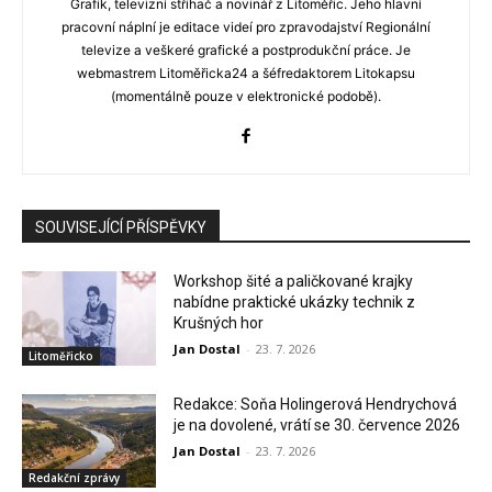
Grafik, televizní střihač a novinář z Litoměřic. Jeho hlavní
pracovní náplní je editace videí pro zpravodajství Regionální
televize a veškeré grafické a postprodukční práce. Je
webmastrem Litoměřicka24 a šéfredaktorem Litokapsu
(momentálně pouze v elektronické podobě).
SOUVISEJÍCÍ PŘÍSPĚVKY
Workshop šité a paličkované krajky
nabídne praktické ukázky technik z
Krušných hor
Jan Dostal
-
23. 7. 2026
Litoměřicko
Redakce: Soňa Holingerová Hendrychová
je na dovolené, vrátí se 30. července 2026
Jan Dostal
-
23. 7. 2026
Redakční zprávy