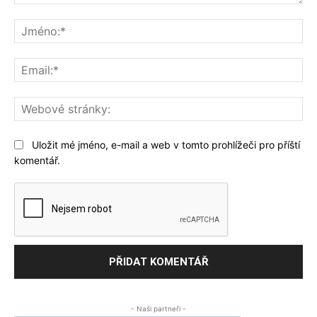
Komentář:
Jm
Ema
We
str
Uložit mé jméno, e-mail a web v tomto prohlížeči pro příští
komentář.
- Naši partneři -