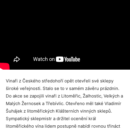
Vinaři z Českého středohoří opět otevřeli své sklepy
široké veřejnosti. Stalo se to v samém závěru prázdnin.
Do akce se zapojili vinaři z Litoměřic, Žalhostic, Velkých a
Malých Žernosek a Třebívlic. Otevřeno měl také Vladimír
Šuhájek z litoměřických Klášterních vinných sklepů.
Sympatický sklepmistr a držitel ocenění král
litoměřického vína lidem postupně nabídl rovnou třináct