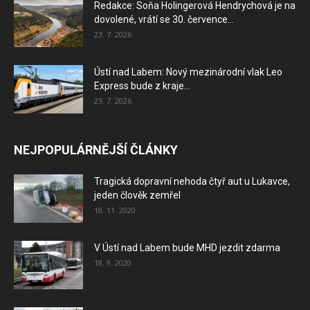
Redakce: Soňa Holingerová Hendrychová je na
dovolené, vrátí se 30. července...
23. 7. 2026
Ústí nad Labem: Nový mezinárodní vlak Leo
Express bude z kraje...
23. 7. 2026
NEJPOPULÁRNĚJŠÍ ČLÁNKY
Tragická dopravní nehoda čtyř aut u Lukavce,
jeden člověk zemřel
18. 11. 2020
V Ústí nad Labem bude MHD jezdit zdarma
18. 9. 2020