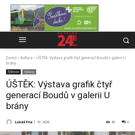
Domů
Kultura
ÚŠTĚK: Výstava grafik čtyř generací Boudů v galerii U
brány
Televize
Výstavy
ÚŠTĚK: Výstava grafik čtyř
generací Boudů v galerii U
brány
Lukáš Fíla
1. 10. 2020
40
0