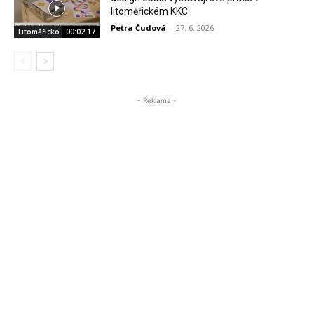
litoměřickém KKC
Petra Čudová
-
27. 6. 2026
Litoměřicko
00:02:17
- Reklama -