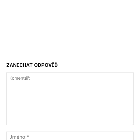
ZANECHAT ODPOVĚĎ
Komentář:
Jm