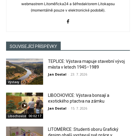
webmastrem Litoměřicka24 a šéfredaktorem Litokapsu
(momentálně pouze v elektronické podobě).
SOUVISEJÍCÍ PŘÍSPĚVKY
TEPLICE: Výstava mapuje stavební vývoj
města v letech 1945–1989
Jan Dostal
-
23. 7. 2026
Výstavy
LIBOCHOVICE: Výstava bonsají a
exotického ptactva na zámku
Jan Dostal
-
15. 7. 2026
Libochovice
00:02:17
LITOMĚŘICE: Studenti oboru Grafický
design obalů vystavují své práce v