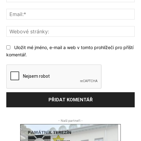
Ema
We
str
Uložit mé jméno, e-mail a web v tomto prohlížeči pro příští
komentář.
- Naši partneři -