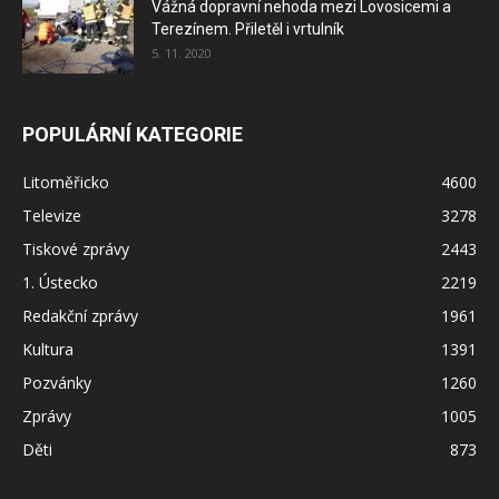
Vážná dopravní nehoda mezi Lovosicemi a
Terezínem. Přiletěl i vrtulník
5. 11. 2020
POPULÁRNÍ KATEGORIE
Litoměřicko
4600
Televize
3278
Tiskové zprávy
2443
1. Ústecko
2219
Redakční zprávy
1961
Kultura
1391
Pozvánky
1260
Zprávy
1005
Děti
873