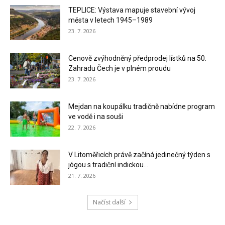
TEPLICE: Výstava mapuje stavební vývoj
města v letech 1945–1989
23. 7. 2026
Cenově zvýhodněný předprodej lístků na 50.
Zahradu Čech je v plném proudu
23. 7. 2026
Mejdan na koupálku tradičně nabídne program
ve vodě i na souši
22. 7. 2026
V Litoměřicích právě začíná jedinečný týden s
jógou s tradiční indickou...
21. 7. 2026
Načíst další