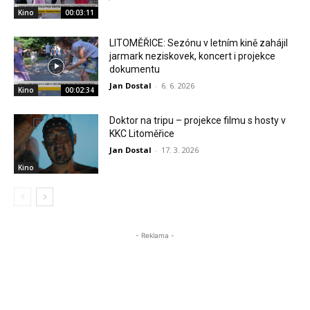
Kino
00:03:11
LITOMĚŘICE: Sezónu v letním kině zahájil
jarmark neziskovek, koncert i projekce
dokumentu
Jan Dostal
-
6. 6. 2026
Kino
00:02:34
Doktor na tripu – projekce filmu s hosty v
KKC Litoměřice
Jan Dostal
-
17. 3. 2026
Kino
- Reklama -