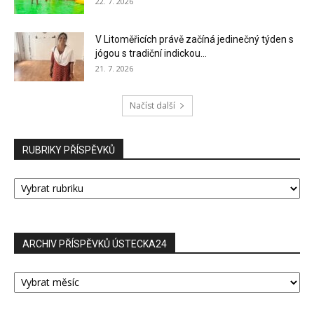
22. 7. 2026
V Litoměřicích právě začíná jedinečný týden s
jógou s tradiční indickou...
21. 7. 2026
Načíst další
RUBRIKY PŘÍSPĚVKŮ
RUBRIKY
PŘÍSPĚVKŮ
ARCHIV PŘÍSPĚVKŮ ÚSTECKA24
ARCHIV
PŘÍSPĚVKŮ
ÚSTECKA24