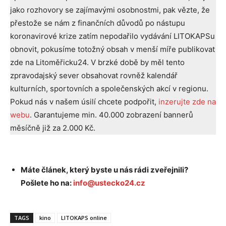
jako rozhovory se zajímavými osobnostmi, pak vězte, že
přestože se nám z finančních důvodů po nástupu
koronavirové krize zatím nepodařilo vydávání LITOKAPSu
obnovit, pokusíme totožný obsah v menší míře publikovat
zde na Litoměřicku24. V brzké době by měl tento
zpravodajský sever obsahovat rovněž kalendář
kulturních, sportovních a společenských akcí v regionu.
Pokud nás v našem úsilí chcete podpořit,
inzerujte zde na
webu
. Garantujeme min. 40.000 zobrazení bannerů
měsíčně již za 2.000 Kč.
Máte článek, který byste u nás rádi zveřejnili?
Pošlete ho na:
info@ustecko24.cz
TAGS
kino
LITOKAPS online