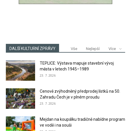
DALŠÍ KULTURNÍ ZPRÁVY
Vše
Nejlepší
Více
TEPLICE: Výstava mapuje stavební vývoj
města v letech 1945–1989
23. 7. 2026
Cenově zvýhodněný předprodej lístků na 50.
Zahradu Čech je v plném proudu
23. 7. 2026
Mejdan na koupálku tradičně nabídne program
ve vodě i na souši