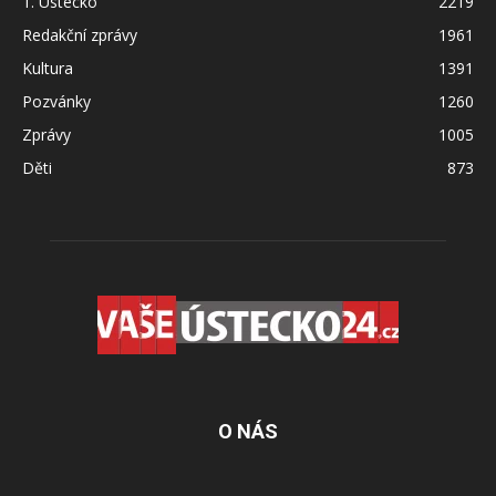
1. Ústecko
2219
Redakční zprávy
1961
Kultura
1391
Pozvánky
1260
Zprávy
1005
Děti
873
O NÁS