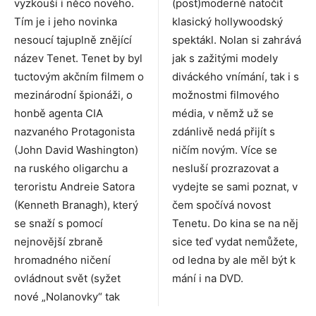
vyzkouší i něco nového.
(post)moderně natočit
Tím je i jeho novinka
klasický hollywoodský
nesoucí tajuplně znějící
spektákl. Nolan si zahrává
název Tenet. Tenet by byl
jak s zažitými modely
tuctovým akčním filmem o
diváckého vnímání, tak i s
mezinárodní špionáži, o
možnostmi filmového
honbě agenta CIA
média, v němž už se
nazvaného Protagonista
zdánlivě nedá přijít s
(John David Washington)
ničím novým. Více se
na ruského oligarchu a
nesluší prozrazovat a
teroristu Andreie Satora
vydejte se sami poznat, v
(Kenneth Branagh), který
čem spočívá novost
se snaží s pomocí
Tenetu. Do kina se na něj
nejnovější zbraně
sice teď vydat nemůžete,
hromadného ničení
od ledna by ale měl být k
ovládnout svět (syžet
mání i na DVD.
nové „Nolanovky“ tak