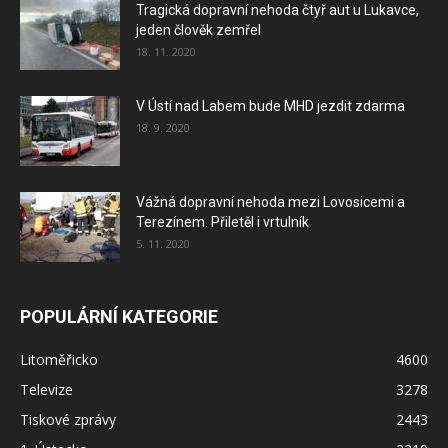
Tragická dopravní nehoda čtyř aut u Lukavce,
jeden člověk zemřel
18. 11. 2020
V Ústí nad Labem bude MHD jezdit zdarma
18. 9. 2020
Vážná dopravní nehoda mezi Lovosicemi a
Terezínem. Přiletěl i vrtulník
5. 11. 2020
POPULÁRNÍ KATEGORIE
Litoměřicko
4600
Televize
3278
Tiskové zprávy
2443