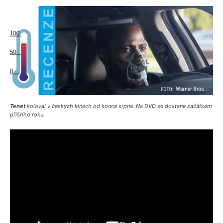
T
enet
koloval v českých kinech od konce srpna. Na DVD se dostane začátkem
příštího roku.