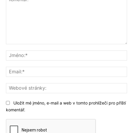
Komentář:
Jm
Ema
We
str
Uložit mé jméno, e-mail a web v tomto prohlížeči pro příští
komentář.