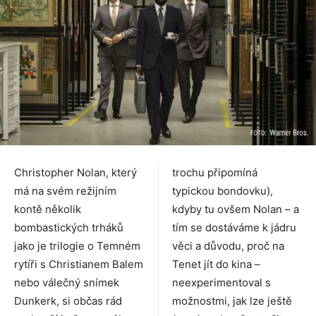
Christopher Nolan, který
trochu připomíná
má na svém režijním
typickou bondovku),
kontě několik
kdyby tu ovšem Nolan – a
bombastických trháků
tím se dostáváme k jádru
jako je trilogie o Temném
věci a důvodu, proč na
rytíři s Christianem Balem
Tenet jít do kina –
nebo válečný snímek
neexperimentoval s
Dunkerk, si občas rád
možnostmi, jak lze ještě