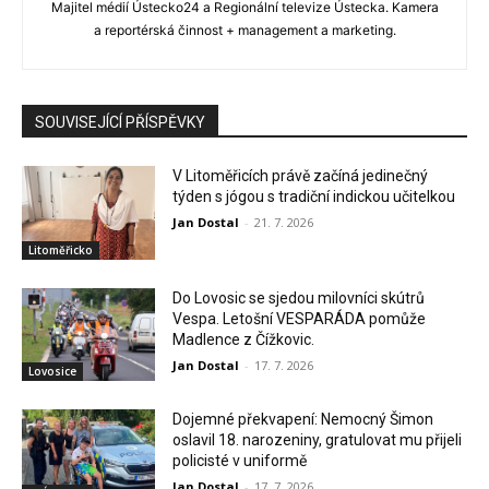
Majitel médií Ústecko24 a Regionální televize Ústecka. Kamera
a reportérská činnost + management a marketing.
SOUVISEJÍCÍ PŘÍSPĚVKY
V Litoměřicích právě začíná jedinečný
týden s jógou s tradiční indickou učitelkou
Jan Dostal
-
21. 7. 2026
Litoměřicko
Do Lovosic se sjedou milovníci skútrů
Vespa. Letošní VESPARÁDA pomůže
Madlence z Čížkovic.
Jan Dostal
-
17. 7. 2026
Lovosice
Dojemné překvapení: Nemocný Šimon
oslavil 18. narozeniny, gratulovat mu přijeli
policisté v uniformě
Jan Dostal
-
17. 7. 2026