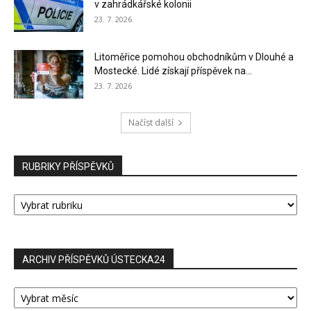
v zahrádkářské kolonii
23. 7. 2026
Litoměřice pomohou obchodníkům v Dlouhé a
Mostecké. Lidé získají příspěvek na...
23. 7. 2026
Načíst další
RUBRIKY PŘÍSPĚVKŮ
RUBRIKY
PŘÍSPĚVKŮ
ARCHIV PŘÍSPĚVKŮ ÚSTECKA24
ARCHIV
PŘÍSPĚVKŮ