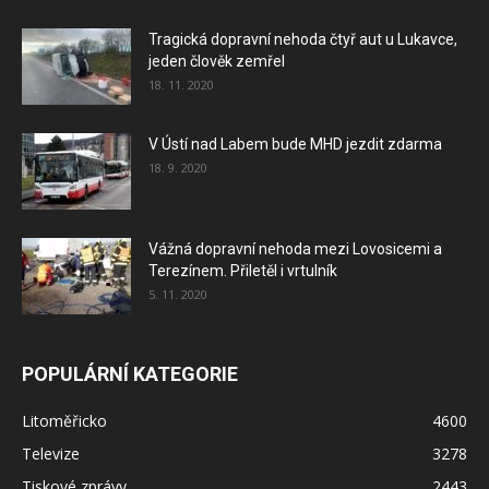
Tragická dopravní nehoda čtyř aut u Lukavce,
jeden člověk zemřel
18. 11. 2020
V Ústí nad Labem bude MHD jezdit zdarma
18. 9. 2020
Vážná dopravní nehoda mezi Lovosicemi a
Terezínem. Přiletěl i vrtulník
5. 11. 2020
POPULÁRNÍ KATEGORIE
Litoměřicko
4600
Televize
3278
Tiskové zprávy
2443