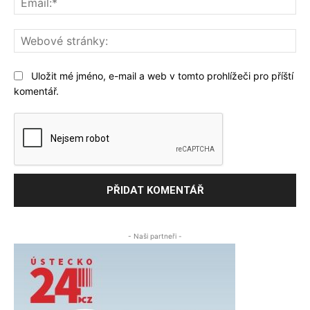
We
str
Uložit mé jméno, e-mail a web v tomto prohlížeči pro příští
komentář.
- Naši partneři -