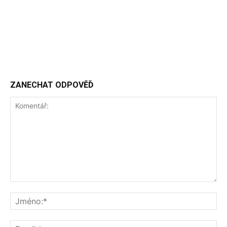
ZANECHAT ODPOVĚĎ
Komentář:
Jm
Ema