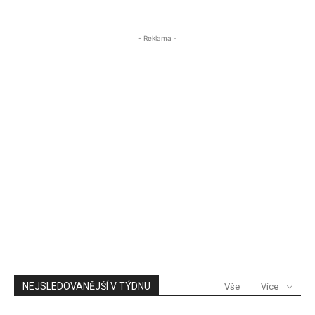
ÚSTECKA24
- Reklama -
NEJSLEDOVANĚJŠÍ V TÝDNU
Vše
Více