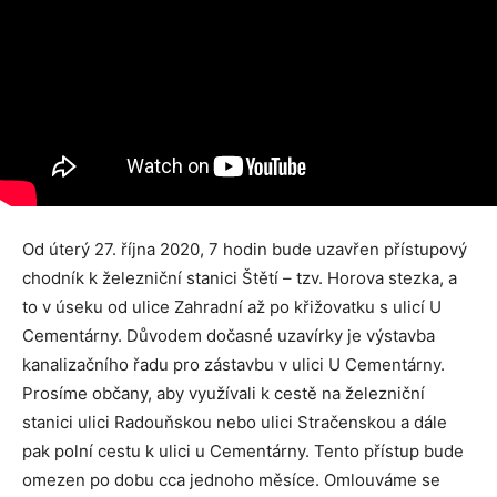
Od úterý 27. října 2020, 7 hodin bude uzavřen přístupový
chodník k železniční stanici Štětí – tzv. Horova stezka, a
to v úseku od ulice Zahradní až po křižovatku s ulicí U
Cementárny. Důvodem dočasné uzavírky je výstavba
kanalizačního řadu pro zástavbu v ulici U Cementárny.
Prosíme občany, aby využívali k cestě na železniční
stanici ulici Radouňskou nebo ulici Stračenskou a dále
pak polní cestu k ulici u Cementárny. Tento přístup bude
omezen po dobu cca jednoho měsíce. Omlouváme se