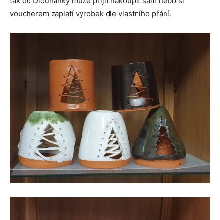
tak do Dlouhánky může přijít nakoupit sám nebo si
voucherem zaplatí výrobek dle vlastního přání.