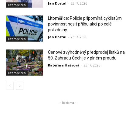
Jan Dostal
-
23. 7. 2026
Litoměřicko
Litoměřice: Policie připomíná cyklistům
povinnost nosit přilbu akcí po celé
prázdniny
Jan Dostal
-
23. 7. 2026
Litoměřicko
Cenově zvýhodněný předprodej lístků na
50. Zahradu Čech je v plném proudu
Kateřina Hažvová
-
23. 7. 2026
Litoměřicko
- Reklama -