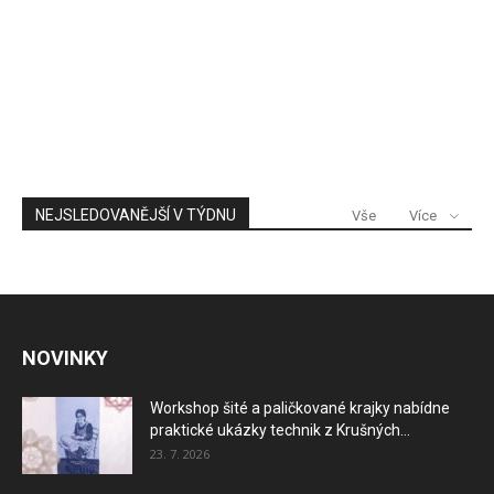
NEJSLEDOVANĚJŠÍ V TÝDNU
Vše
Více
NOVINKY
Workshop šité a paličkované krajky nabídne
praktické ukázky technik z Krušných...
23. 7. 2026