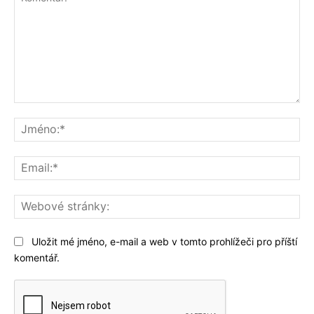
Komentář:
Jm
Ema
We
str
Uložit mé jméno, e-mail a web v tomto prohlížeči pro příští
komentář.