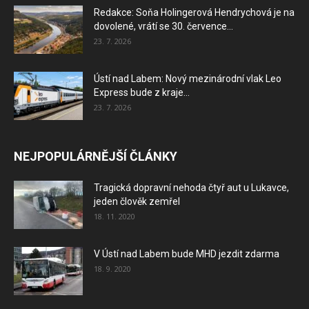
Redakce: Soňa Holingerová Hendrychová je na
dovolené, vrátí se 30. července...
23. 7. 2026
Ústí nad Labem: Nový mezinárodní vlak Leo
Express bude z kraje...
23. 7. 2026
NEJPOPULÁRNĚJŠÍ ČLÁNKY
Tragická dopravní nehoda čtyř aut u Lukavce,
jeden člověk zemřel
18. 11. 2020
V Ústí nad Labem bude MHD jezdit zdarma
18. 9. 2020