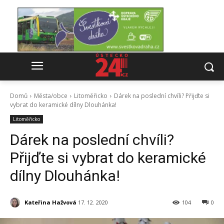
Domů
Města/obce
Litoměřicko
Dárek na poslední chvíli? Přijďte si
vybrat do keramické dílny Dlouhánka!
Litoměřicko
Dárek na poslední chvíli?
Přijďte si vybrat do keramické
dílny Dlouhánka!
Kateřina Hažvová
17. 12. 2020
104
0