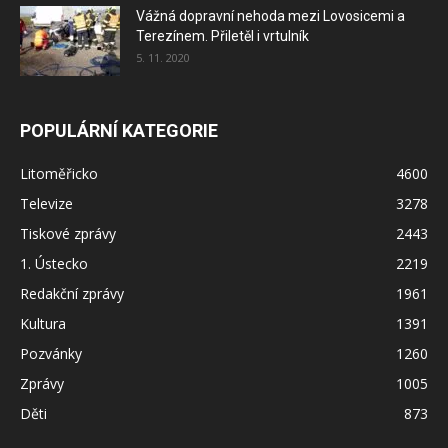
Vážná dopravní nehoda mezi Lovosicemi a
Terezínem. Přiletěl i vrtulník
5. 11. 2020
POPULÁRNÍ KATEGORIE
Litoměřicko
4600
Televize
3278
Tiskové zprávy
2443
1. Ústecko
2219
Redakční zprávy
1961
Kultura
1391
Pozvánky
1260
Zprávy
1005
Děti
873