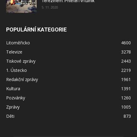
Terezínem. Přiletěl i vrtulník
5. 11. 2020
POPULÁRNÍ KATEGORIE
Litoměřicko
4600
Televize
3278
Tiskové zprávy
2443
1. Ústecko
2219
Redakční zprávy
1961
Kultura
1391
Pozvánky
1260
Zprávy
1005
Děti
873