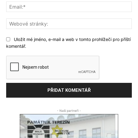
Ema
We
str
Uložit mé jméno, e-mail a web v tomto prohlížeči pro příští
komentář.
- Naši partneři -