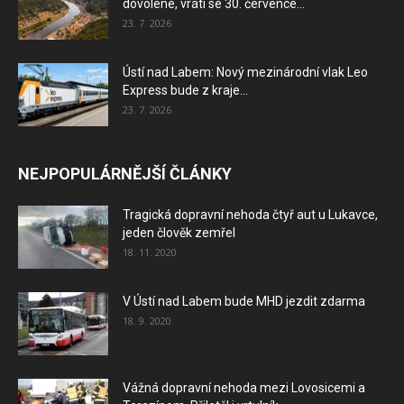
dovolené, vrátí se 30. července...
23. 7. 2026
Ústí nad Labem: Nový mezinárodní vlak Leo
Express bude z kraje...
23. 7. 2026
NEJPOPULÁRNĚJŠÍ ČLÁNKY
Tragická dopravní nehoda čtyř aut u Lukavce,
jeden člověk zemřel
18. 11. 2020
V Ústí nad Labem bude MHD jezdit zdarma
18. 9. 2020
Vážná dopravní nehoda mezi Lovosicemi a