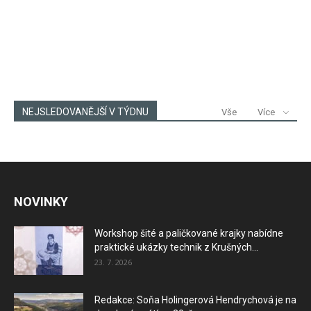
NEJSLEDOVANĚJŠÍ V TÝDNU
Vše
Více
NOVINKY
Workshop šité a paličkované krajky nabídne
praktické ukázky technik z Krušných...
23. 7. 2026
Redakce: Soňa Holingerová Hendrychová je na