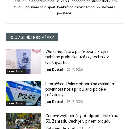
Redakční a editorské práci se věnuji brigádně při středoškolském
studiu. Zajímám se o sport, konkrétně hlavně fotbal, cestování a
počítače.
SOUVISEJÍCÍ PŘÍSPĚVKY
Workshop šité a paličkované krajky
nabídne praktické ukázky technik z
Krušných hor
Jan Dostal
-
23. 7. 2026
Litoměřicko
Litoměřice: Policie připomíná cyklistům
povinnost nosit přilbu akcí po celé
prázdniny
Jan Dostal
-
23. 7. 2026
Litoměřicko
Cenově zvýhodněný předprodej lístků na
50. Zahradu Čech je v plném proudu
Kateřina Hažvová
-
23. 7. 2026