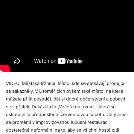
VIDEO: Městská tržnice. Místo, kde se setkávají prodejci
se zákazníky. V Litoměřicích ovšem také místo, na které
můžete přijít posedět, dát si dobré občerstvení a pobavit
se s přáteli. Dokázala to „Večeře na tržnici,“ která se
uskutečnila předposlední červencovou sobotu. Celý areál
se proměnil v improvizovanou luxusní restauraci,
dostatečně neformální na to, aby se všichni hosté cítili