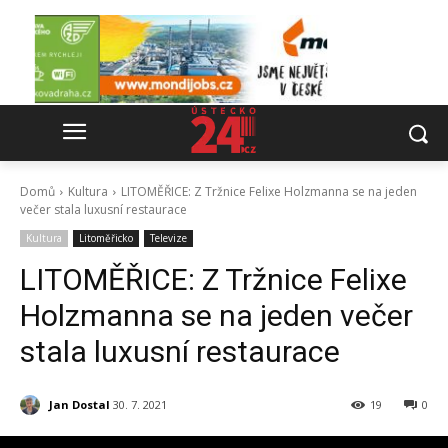
Domů
Kultura
LITOMĚŘICE: Z Tržnice Felixe Holzmanna se na jeden
večer stala luxusní restaurace
Kultura
Litoměřicko
Televize
LITOMĚŘICE: Z Tržnice Felixe
Holzmanna se na jeden večer
stala luxusní restaurace
Jan Dostal
30. 7. 2021
19
0