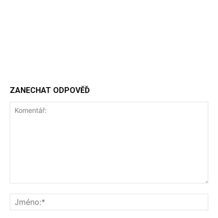
ZANECHAT ODPOVĚĎ
Komentář:
Jm