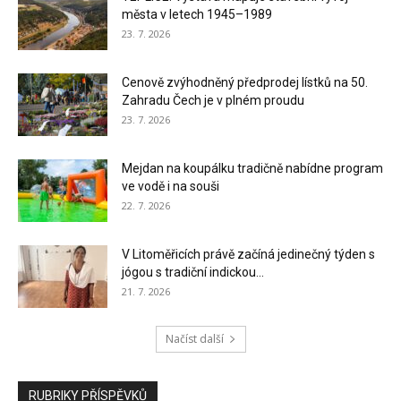
města v letech 1945–1989
23. 7. 2026
Cenově zvýhodněný předprodej lístků na 50.
Zahradu Čech je v plném proudu
23. 7. 2026
Mejdan na koupálku tradičně nabídne program
ve vodě i na souši
22. 7. 2026
V Litoměřicích právě začíná jedinečný týden s
jógou s tradiční indickou...
21. 7. 2026
Načíst další
RUBRIKY PŘÍSPĚVKŮ