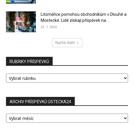
Litoměřice pomohou obchodníkům v Dlouhé a
Mostecké. Lidé získají příspěvek na...
23. 7. 2026
Načíst další
RUBRIKY PŘÍSPĚVKŮ
RUBRIKY
PŘÍSPĚVKŮ
ARCHIV PŘÍSPĚVKŮ ÚSTECKA24
ARCHIV
PŘÍSPĚVKŮ
ÚSTECKA24