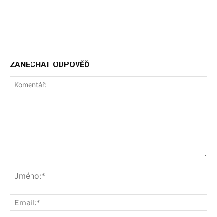
ZANECHAT ODPOVĚĎ
Komentář:
Jm
Ema