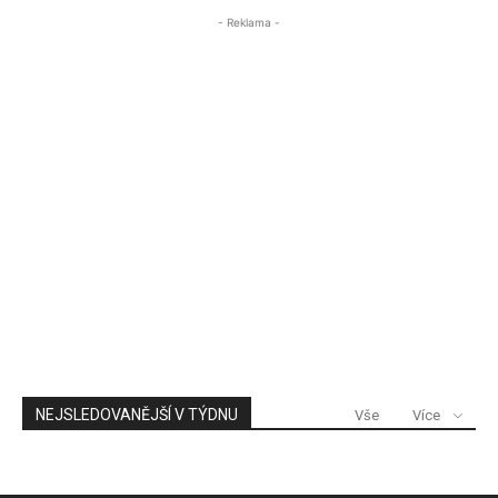
- Reklama -
NEJSLEDOVANĚJŠÍ V TÝDNU
Vše
Více