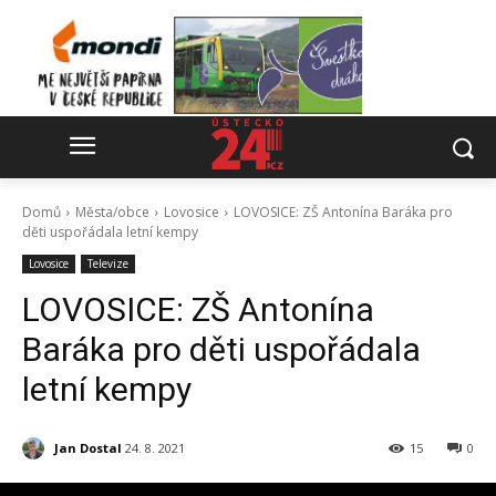
Domů
Města/obce
Lovosice
LOVOSICE: ZŠ Antonína Baráka pro
děti uspořádala letní kempy
Lovosice
Televize
LOVOSICE: ZŠ Antonína
Baráka pro děti uspořádala
letní kempy
Jan Dostal
24. 8. 2021
15
0