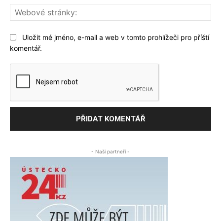
We
str
Uložit mé jméno, e-mail a web v tomto prohlížeči pro příští
komentář.
- Naši partneři -