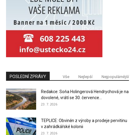
POSLEDNÍ ZPRÁVY
Vše
Nejlepší
Nejpopulárnější
Redakce: Soňa Holingerová Hendrychová je na
dovolené, vrátí se 30. července...
23. 7. 2026
TEPLICE: Obviněn z výroby a prodeje pervitinu
v zahrádkářské kolonii
23. 7. 2026