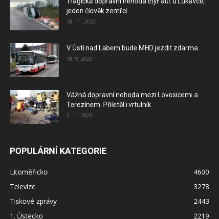
Tragická dopravní nehoda čtyř aut u Lukavce,
jeden člověk zemřel
18. 11. 2020
V Ústí nad Labem bude MHD jezdit zdarma
18. 9. 2020
Vážná dopravní nehoda mezi Lovosicemi a
Terezínem. Přiletěl i vrtulník
5. 11. 2020
POPULÁRNÍ KATEGORIE
Litoměřicko
4600
Televize
3278
Tiskové zprávy
2443
1. Ústecko
2219