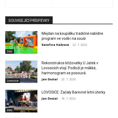
SOUVISEJÍCÍ PŘÍSPĚVKY
Mejdan na koupálku tradičně nabídne
program ve vodě i na souši
Kateřina Hažvová
-
22. 7. 2026
Děti
Rekonstrukce křižovatky U Jatek v
Lovosicích stojí. Podloží je měkké,
harmonogram se posouvá
Jan Dostal
-
20. 7. 2026
Lovosice
LOVOSICE: Začaly Barevné letní úterky
Jan Dostal
-
18. 7. 2026
Děti