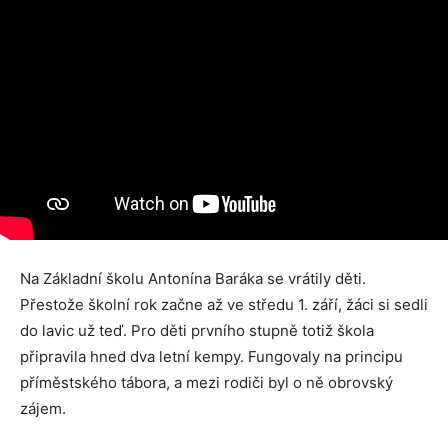
Na Základní školu Antonína Baráka se vrátily děti.
Přestože školní rok začne až ve středu 1. září, žáci si sedli
do lavic už teď. Pro děti prvního stupně totiž škola
připravila hned dva letní kempy. Fungovaly na principu
příměstského tábora, a mezi rodiči byl o ně obrovský
zájem.